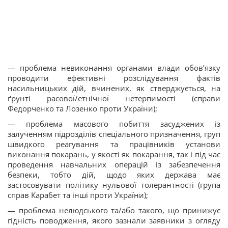
— проблема невиконання органами влади обов’язку
проводити ефективні розслідування фактів
насильницьких дій, вчинених, як стверджується, на
ґрунті расової/етнічної нетерпимості (справи
Федорченко та Лозенко проти України);
— проблема масового побиття засуджених із
залученням підрозділів спеціального призначення, груп
швидкого реагування та працівників установи
виконання покарань, у якості як покарання, так і під час
проведення навчальних операцій із забезпечення
безпеки, тобто дій, щодо яких держава має
застосовувати політику нульової толерантності (група
справ Карабет та інші проти України);
— проблема нелюдського та/або такого, що принижує
гідність поводження, якого зазнали заявники з огляду