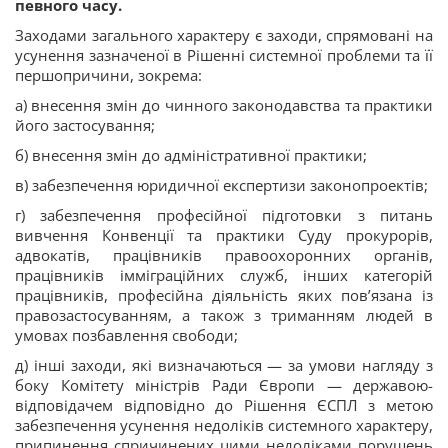
певного часу.
Заходами загального характеру є заходи, спрямовані на
усунення зазначеної в Рішенні системної проблеми та її
першопричини, зокрема:
а) внесення змін до чинного законодавства та практики
його застосування;
б) внесення змін до адміністративної практики;
в) забезпечення юридичної експертизи законопроектів;
г) забезпечення професійної підготовки з питань
вивчення Конвенції та практики Суду прокурорів,
адвокатів, працівників правоохоронних органів,
працівників імміграційних служб, інших категорій
працівників, професійна діяльність яких пов’язана із
правозастосуванням, а також з триманням людей в
умовах позбавлення свободи;
д) інші заходи, які визначаються — за умови нагляду з
боку Комітету міністрів Ради Європи — державою-
відповідачем відповідно до Рішення ЄСПЛ з метою
забезпечення усунення недоліків системного характеру,
припинення спричинених цими недоліками порушень