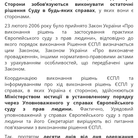
Сторони зобов’язуються виконувати остаточні
рішення Суду в будь-яких справах
, у яких вони є
сторонами.
23 лютого 2006 року було прийнято Закон України «Про
виконання рішень та застосування практики
Європейського суду з прав людини», відповідно до
якого порядок виконання Рішення ЄСПЛ визначається
цим Законом, Законом України «Про виконавче
провадження», іншими нормативно-правовими актами
з урахуванням особливостей, що передбачені цим
Законом.
Координацією виконання рішень ЄСПЛ та
інформуванням про хід виконання рішень ЄСПЛ у
справах, в яких Україна є стороною, здійснюються
Міністерством юстиції в установленому порядку
через Уповноваженого у справах Європейського
суду з прав людини.
Фактично, Урядовий
уповноважений у справах Європейського суду з прав
людини та його Секретаріат вирішують всі питання
пов’язаними з виконанням рішення ЄСПЛ.
Так, протягом
десяти днів від дня одержання