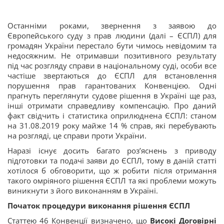
Останніми роками, звернення з заявою до
Європейського суду з прав людини (далі – ЄСПЛ) для
громадян України перестало бути чимось невідомим та
недосяжним. Не отримавши позитивного результату
під час розгляду справи в національному суді, особи все
частіше звертаються до ЄСПЛ для встановлення
порушення прав гарантованих Конвенцією. Одні
прагнуть переглянути судове рішення в Україні ще раз,
інші отримати справедливу компенсацію. Про даний
факт свідчить і статистика оприлюднена ЄСПЛ: станом
на 31.08.2019 року майже 14 % справ, які перебувають
на розгляді, це справи проти України.
Наразі існує досить багато роз’яснень з приводу
підготовки та подачі заяви до ЄСПЛ, тому в даній статті
хотілося б обговорити, що ж робити після отримання
такого омріяного рішення ЄСПЛ та які проблеми можуть
виникнути з його виконанням в Україні.
Початок процедури виконання рішення ЄСПЛ
Статтею 46 Конвенції визначено, що
Високі Договірні