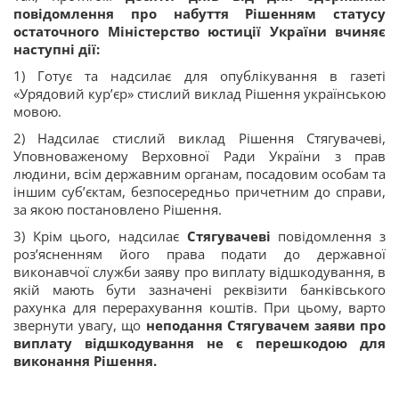
повідомлення про набуття Рішенням статусу
остаточного Міністерство юстиції України вчиняє
наступні дії:
1) Готує та надсилає для опублікування в газеті
«Урядовий кур’єр» стислий виклад Рішення українською
мовою.
2) Надсилає стислий виклад Рішення Стягувачеві,
Уповноваженому Верховної Ради України з прав
людини, всім державним органам, посадовим особам та
іншим суб’єктам, безпосередньо причетним до справи,
за якою постановлено Рішення.
3) Крім цього, надсилає
Стягувачеві
повідомлення з
роз’ясненням його права подати до державної
виконавчої служби заяву про виплату відшкодування, в
якій мають бути зазначені реквізити банківського
рахунка для перерахування коштів. При цьому, варто
звернути увагу, що
неподання Стягувачем заяви про
виплату відшкодування не є перешкодою для
виконання Рішення.