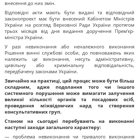
внесення до них змін.
Відповідні акти мають бути видані та відповідний
законопроект має бути внесений Кабінетом Міністрів
України на розгляд Верховної Ради України протягом
трьох місяців від дня видання доручення Прем’єр-
міністра України.
У разі невиконання або неналежного виконання
Рішення винні службові особи, до повноважень яких
належить це виконання, несуть адміністративну,
цивільну або кримінальну відповідальність,
передбачену законами України.
Звичайно на практиці, цей процес може бути більш
складним, адже подолання того чи іншого
системного порушення може вимагати залучення
великої кількості органів та посадових осіб,
проведення міжвідомчих нард та створення
консультативних груп.
Станом на сьогодні
перебувають на виконанні
наступні заходи загального характеру:
— проблема невиконання чи тривалого виконання