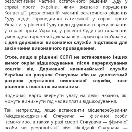
резолютивній частині остаточного рішення Суду у
справі проти України, яким визнано порушення
Конвенції, резолютивній частині остаточного рішення
Суду щодо справедливої сатисфакції у справі проти
України, у рішенні Суду щодо дружнього врегулювання
у справі проти України, у рішенні Суду про схвалення
умов односторонньої декларації у справі проти України,
є для державної виконавчої служби підставою для
закінчення виконавчого провадження.
Отже, якщо в рішенні ЄСПЛ не встановлено інших
вимог окрім відшкодування, після перерахування
коштів від Державної казначейської служби
України на рахунок Стягувача або на депозитний
рахунок державної виконавчої служби, таке
рішення є повністю виконаним.
Водночас, варто звернути увагу на деякі нюанси, які
можуть виникнути під час виплати відшкодування.
Так, наприклад, якщо встановити місцеперебування
(місцезнаходження) Стягувача — фізичної особи
неможливо, а також у разі смерті Стягувача — фізичної
особи чи реорганізації або ліквідації Стягувача —