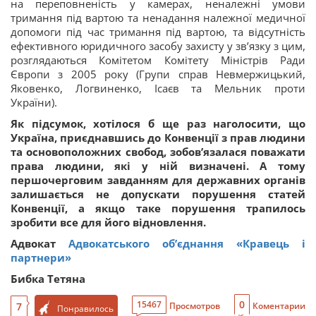
на переповненість у камерах, неналежні умови
тримання під вартою та ненадання належної медичної
допомоги під час тримання під вартою, та відсутність
ефективного юридичного засобу захисту у зв’язку з цим,
розглядаються Комітетом Комітету Міністрів Ради
Європи з 2005 року (Групи справ Невмержицький,
Яковенко, Логвиненко, Ісаєв та Мельник проти
України).
Як підсумок, хотілося б ще раз наголосити, що
Україна, приєднавшись до Конвенції з прав людини
та основоположних свобод, зобов’язалася поважати
права людини, які у ній визначені. А тому
першочерговим завданням для державних органів
залишається не допускати порушення статей
Конвенції, а якщо таке порушення трапилось
зробити все для його відновлення.
Адвокат
Адвокатського об’єднання «Кравець і
партнери»
Бибка Тетяна
0
15467
7
Просмотров
Коментарии
Понравилось