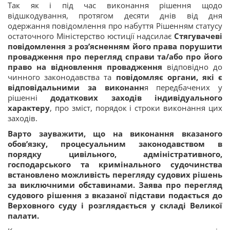
Так як і під час виконання рішення щодо
відшкодування, протягом десяти днів від дня
одержання повідомлення про набуття Рішенням статусу
остаточного Міністерство юстиції надсилає
Стягувачеві
повідомлення з роз’ясненням його права порушити
провадження про перегляд справи та/або про його
право на відновлення провадження
відповідно до
чинного законодавства та
повідомляє органи, які є
відповідальними за виконанн
я передбачених у
рішенні
додаткових заходів індивідуального
характеру
, про зміст, порядок і строки виконання цих
заходів.
Варто зауважити, що на виконання вказаного
обов’язку, процесуальним законодавством в
порядку цивільного, адміністративного,
господарського та кримінального судочинства
встановлено можливість перегляду судових рішень
за виключними обставинами. Заява про перегляд
судового рішення з вказаної підстави подається до
Верховного суду і розглядається у складі Великої
палати.