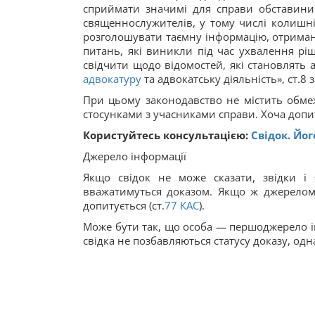
сприймати значимі для справи обставини
священнослужителів, у тому числі колишніх
розголошувати таємну інформацію, отриману
питань, які виникли під час ухвалення ріш
свідчити щодо відомостей, які становлять а
адвокатуру
та адвокатську діяльність», ст.8 
При цьому законодавство не містить обмеж
стосунками з учасниками справи. Хоча допит 
Користуйтесь консультацією:
Свідок. Йо
Джерело інформації
Якщо свідок не може сказати, звідки і
вважатимуться доказом. Якщо ж джерелом 
допитується (ст.
77
КАС
).
Може бути так, що особа — першоджерело ін
свідка не позбавляються статусу доказу, одн