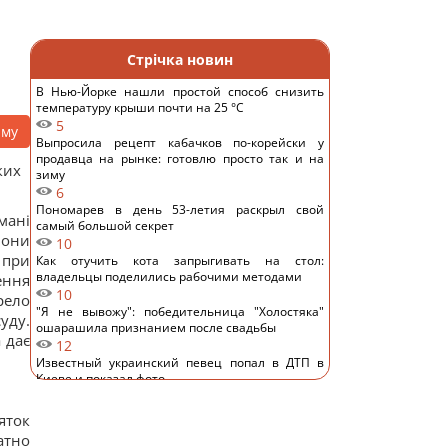
Стрічка новин
В Нью-Йорке нашли простой способ снизить
температуру крыши почти на 25 °C
5
аму
Выпросила рецепт кабачков по-корейски у
продавца на рынке: готовлю просто так и на
ких
зиму
6
Пономарев в день 53-летия раскрыл свой
мані
самый большой секрет
вони
10
 при
Как отучить кота запрыгивать на стол:
владельцы поделились рабочими методами
ення
10
рело
"Я не вывожу": победительница "Холостяка"
уду.
ошарашила признанием после свадьбы
 дає
12
Известный украинский певец попал в ДТП в
Киеве и показал фото
10
Основное направление – Одесская область: в
яток
Воздушных силах раскрыли детали российской
атно
атаки