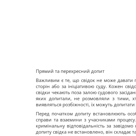
Прямий та перехресний допит
Важливим є те, що свідок не може давати п
сторін або за ініціативою суду. Кожен свід
свідки чекають поза залою судового засідан
яких допитали, не розмовляли з тими, х
виявляться розбіжності, їх можуть допитати
Перед початком допиту встановлюють особу
справи та взаємини з учасниками процесу.
кримінальну відповідальність за завідомо
допиту свідка не встановлено, він складає та