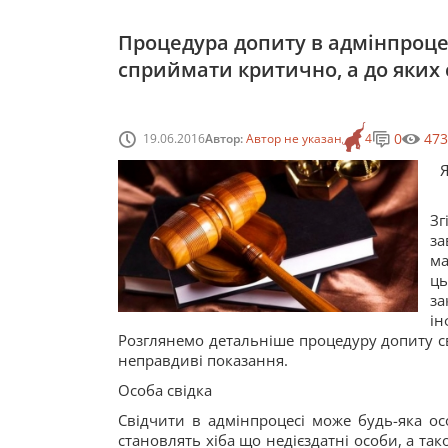
Процедура допиту в адмінпроцес
сприймати критично, а до яких 
0
473
19.06.2016
Автор:
Автор не указан
4
Я
Зг
за
ма
ць
з
ін
Розглянемо детальніше процедуру допиту свід
неправдиві показання.
Особа свідка
Свідчити в адмінпроцесі може будь-яка ос
становлять хіба що недієздатні особи, а так