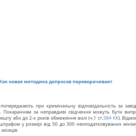
 Как новая методика допросов переворачивает
 попереджають про кримінальну відповідальність за заві
и. Покаранням за неправдиві свідчення можуть бути випр
решту або до 2-х років обмеження волі (ч.1 ст.
384
КК
). Відм
 штрафом у розмірі від 50 до 300 неоподатковуваних мінім
місяців.