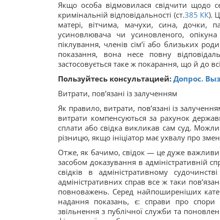
Якщо особа відмовилася свідчити щодо себ
кримінальній відповідальності (ст.
385
КК
).
матері, вітчима, мачухи, сина, дочки, па
усиновлювача чи усиновленого, опікуна
піклування, членів сім’ї або близьких родич
показання, вона несе повну відповідаль
застосовується таке ж покарання, що й до вс
Пользуйтесь консультацией:
Допрос. Выз
Витрати, пов’язані із залученням
Як правило, витрати, пов’язані із залучення
витрати компенсуються за рахунок державн
сплати або свідка викликав сам суд. Можли
різницю, якщо ініціатор має ухвалу про зме
Отже, як бачимо, свідок — це дуже важливий
засобом доказування в адміністративній сп
свідків в адміністративному судочинств
адміністративних справ все ж таки пов’язан
повноважень. Серед найпоширеніших катего
надання показань, є: справи про спори
звільнення з публічної служби та поновле