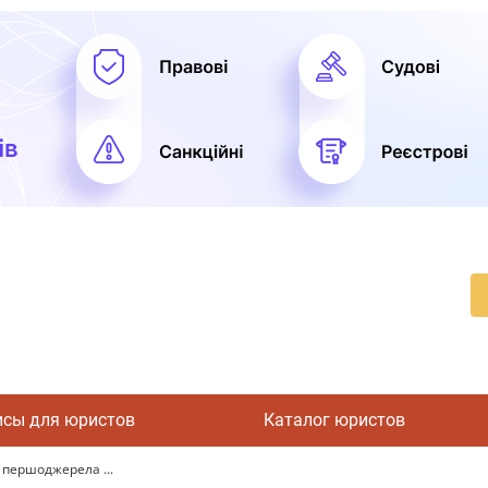
исы для юристов
Каталог юристов
 першоджерела ...