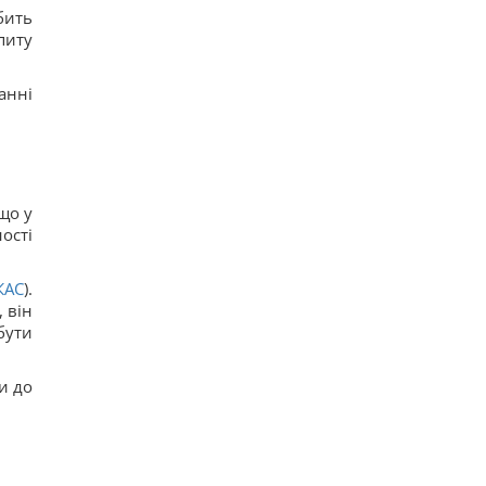
бить
питу
анні
що у
ості
КАС
).
 він
бути
и до