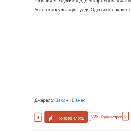
фіскальної служби щодо оскарження податк
Автор консультації: суддя Одеського окружн
Джерело:
Закон і Бізнес
0
4735
4
Просмотров
Понравилось