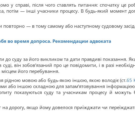
омо у справі, після чого ставлять питання: спочатку це ро
ка, потім — інші учасники процесу. В будь-який момент до
ти повторно — в тому самому або наступному судовому засід
ебя во время допроса. Рекомендации адвоката
и до суду за його викликом та дати правдиві показання. Як
суді, він зобов’язаний про це повідомити, і в разі необхідн
а місцем його перебування.
ня рідною мовою або будь-якою іншою, якою володіє (ст.
65
ями або іншою складною для запам’ятовування інформацією,
допиту показуються суду та учасникам процесу й можуть 
ат на дорогу, якщо йому довелося приїжджати чи переїжджат