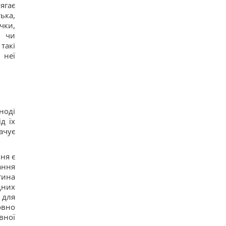
ягає
ька,
чки,
у чи
такі
 неї
ноді
д їх
ачує
ня є
ання
тина
дних
 для
овно
вної