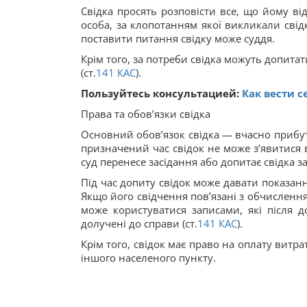
Свідка просять розповісти все, що йому від
особа, за клопотанням якої викликали свід
поставити питання свідку може суддя.
Крім того, за потреби свідка можуть допита
(ст.
141
КАС
).
Пользуйтесь консультацией:
Как вести с
Права та обов’язки свідка
Основний обов’язок свідка — вчасно прибут
призначений час свідок не може з’явитися в 
суд перенесе засідання або допитає свідка з
Під час допиту свідок може давати показан
Якщо його свідчення пов’язані з обчисленн
може користуватися записами, які після 
долучені до справи (ст.
141
КАС
).
Крім того, свідок має право на оплату витр
іншого населеного пункту.