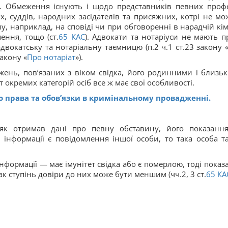
. Обмеження існують і щодо представників певних профе
, суддів, народних засідателів та присяжних, котрі не мо
, наприклад, на сповіді чи при обговоренні в нарадчій кім
ення, тощо (ст.
65
КАС
). Адвокати та нотаріуси не мають п
двокатську та нотаріальну таємницю (п.2 ч.1 ст.23 закону 
закону «
Про нотаріат
»).
ень, пов’язаних з віком свідка, його родинними і близь
окремих категорій осіб все ж має свої особливості.
го права та обов’язки в кримінальному провадженні.
 як отримав дані про певну обставину, його показанн
інформації є повідомлення іншої особи, то така особа т
формації — має імунітет свідка або є померлою, тоді показ
ак ступінь довіри до них може бути меншим (чч.2, 3 ст.
65
КА