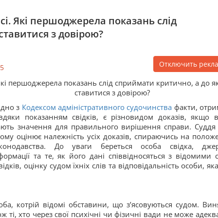
і. Які першоджерела показань слід
ставитися з довірою?
Отключить рекл
5
кі першоджерела показань слід сприймати критично, а до я
ставитися з довірою?
ідно з
Кодексом адміністративного судочинства
факти, отри
вдяки показанням свідків, є різновидом доказів, якщо 
ють значення для правильного вирішення справи. Суддя
ому оцінює належність усіх доказів, спираючись на полож
аконодавства. До уваги береться особа свідка, дже
формації та те, як його дані співвідносяться з відомими с
ків, оцінку судом їхніх слів та відповідальність особи, яка
оба, котрій відомі обставини, що з’ясовуються судом. Вин
ож ті, хто через свої психічні чи фізичні вади не може адекв