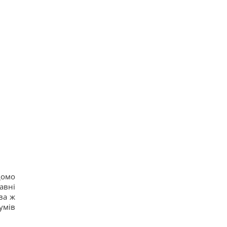
домо
авні
ова ж
умів