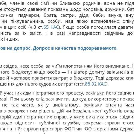
е, членів своєї сім’ї чи близьких родичів, вона не підл
 Це стосується давання показань щодо чоловіка, дружини, бат
синка, падчерки, брата, сестри, діда, баби, внука, вну
 чи піклувальника, особи, над якою встановлено опік
ів цих осіб (ч.3 ст.
65
КАС
). Якщо особа погодилася давати 
ність за їх зміст, і в разі неправдивості свідчень до
іх інших.
ов на допрос. Допрос в качестве подозреваемого.
м свідка, несе особа, за чиїм клопотанням його викликано. І
ого бюджету: якщо особа — ініціатор допиту звільнена ві
ве й часткове покриття витрат з бюджету. Тоді держава спл
ншення для нього судових витрат (стст.
88
92
КАС
).
 учасник адміністративного процесу, оскільки його свідчен
раві. При цьому слід зазначити, що суд використовує показ
і не так часто, як у цивільному, оскільки значна час
а з оскарженням рішень, дій чи бездіяльності суб’єктів вла
рій адміністративних справ, у яких викликаються свідки
 щодо відносин публічної служби, зокрема справи стос
ння на ній; справи про спори ФОП чи ЮО з органами Держа