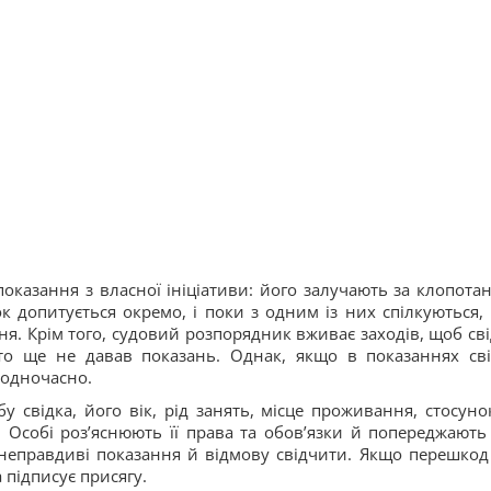
оказання з власної ініціативи: його залучають за клопота
ок допитується окремо, і поки з одним із них спілкуються, 
ня. Крім того, судовий розпорядник вживає заходів, щоб сві
то ще не давав показань. Однак, якщо в показаннях сві
 одночасно.
 свідка, його вік, рід занять, місце проживання, стосуно
 Особі роз’яснюють її права та обов’язки й попереджають
 неправдиві показання й відмову свідчити. Якщо перешкод
 підписує присягу.