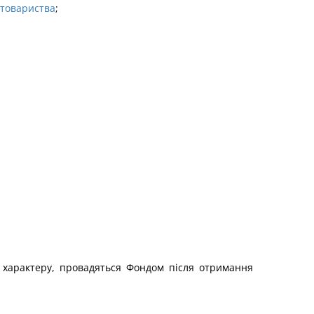
втовариства
;
о характеру, провадяться Фондом після отримання