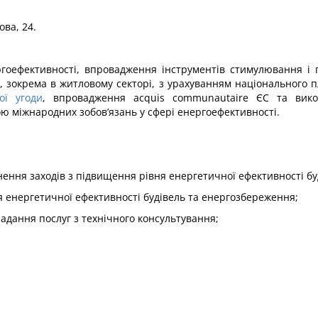
ова, 24.
гоефективності, впровадження інструментів стимулювання і 
, зокрема в житловому секторі, з урахуванням національного п
ої угоди
, впровадження acquis communautaire ЄС та ви
ю міжнародних зобов’язань у сфері енергоефективності.
ення заходів з підвищення рівня енергетичної ефективності бу
ня енергетичної ефективності будівель та енергозбереження;
 надання послуг з технічного консультування;