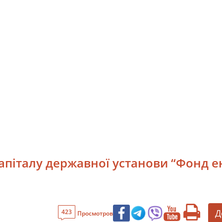
апіталу державної установи “Фонд ен
Д
423
Просмотров