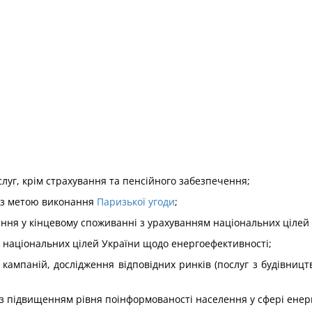
слуг, крім страхування та пенсійного забезпечення;
 з метою виконання
Паризької угоди
;
ння у кінцевому споживанні з урахуванням національних цілей
я національних цілей України щодо енергоефективності;
кампаній, дослідження відповідних ринків (послуг з будівництв
х з підвищенням рівня поінформованості населення у сфері ене