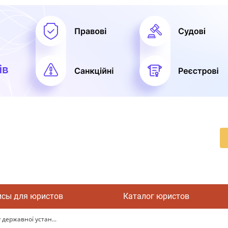
исы для юристов
Каталог юристов
 державної устан...