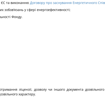
e ЄС та виконанню
Договору про заснування Енергетичного Спі
х зобов’язань у сфері енергоефективності;
льності Фонду.
 отримання ліцензії, дозволу чи іншого документа дозвільног
дозвільного характеру.