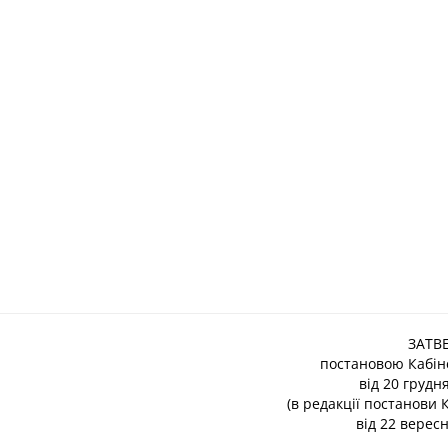
ЗАТВ
постановою Кабіне
від 20 грудн
(в редакції постанови 
від 22 вересн