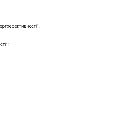
ергоефективності”.
ті”;