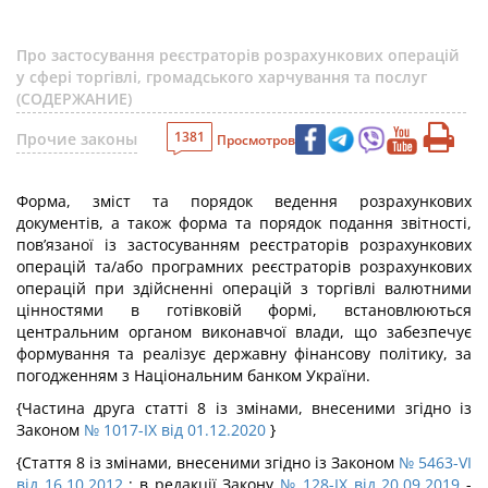
Про застосування реєстраторів розрахункових операцій
у сфері торгівлі, громадського харчування та послуг
(СОДЕРЖАНИЕ)
1381
Прочие законы
Просмотров
Форма, зміст та порядок ведення розрахункових
документів, а також форма та порядок подання звітності,
пов’язаної із застосуванням реєстраторів розрахункових
операцій та/або програмних реєстраторів розрахункових
операцій при здійсненні операцій з торгівлі валютними
цінностями в готівковій формі, встановлюються
центральним органом виконавчої влади, що забезпечує
формування та реалізує державну фінансову політику, за
погодженням з Національним банком України.
{Частина друга статті 8 із змінами, внесеними згідно із
Законом
№ 1017-IX від 01.12.2020
}
{Стаття 8 із змінами, внесеними згідно із Законом
№ 5463-VI
від 16.10.2012
; в редакції Закону
№ 128-IX від 20.09.2019
-