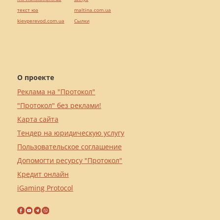
текст юа
maltina.com.ua
kievperevod.com.ua
Cылки
О проекте
Реклама на "Протокол"
"Протокол" без реклами!
Карта сайта
Тендер на юридическую услугу
Пользовательское соглашение
Допомогти ресурсу "Протокол"
Кредит онлайн
iGaming Protocol