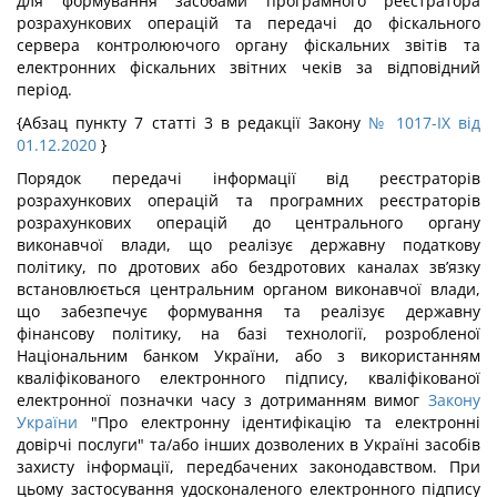
для формування засобами програмного реєстратора
розрахункових операцій та передачі до фіскального
сервера контролюючого органу фіскальних звітів та
електронних фіскальних звітних чеків за відповідний
період.
{Абзац пункту 7 статті 3 в редакції Закону
№ 1017-IX від
01.12.2020
}
Порядок передачі інформації від реєстраторів
розрахункових операцій та програмних реєстраторів
розрахункових операцій до центрального органу
виконавчої влади, що реалізує державну податкову
політику, по дротових або бездротових каналах зв’язку
встановлюється центральним органом виконавчої влади,
що забезпечує формування та реалізує державну
фінансову політику, на базі технології, розробленої
Національним банком України, або з використанням
кваліфікованого електронного підпису, кваліфікованої
електронної позначки часу з дотриманням вимог
Закону
України
"Про електронну ідентифікацію та електронні
довірчі послуги" та/або інших дозволених в Україні засобів
захисту інформації, передбачених законодавством. При
цьому застосування удосконаленого електронного підпису