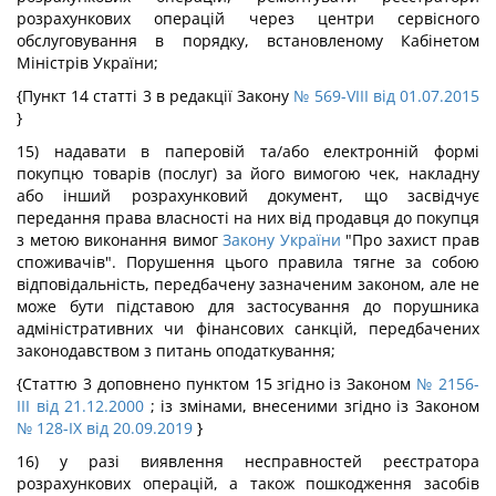
розрахункових операцій через центри сервісного
обслуговування в порядку, встановленому Кабінетом
Міністрів України;
{Пункт 14 статті 3 в редакції Закону
№ 569-VIII від 01.07.2015
}
15) надавати в паперовій та/або електронній формі
покупцю товарів (послуг) за його вимогою чек, накладну
або інший розрахунковий документ, що засвідчує
передання права власності на них від продавця до покупця
з метою виконання вимог
Закону України
"Про захист прав
споживачів". Порушення цього правила тягне за собою
відповідальність, передбачену зазначеним законом, але не
може бути підставою для застосування до порушника
адміністративних чи фінансових санкцій, передбачених
законодавством з питань оподаткування;
{Статтю 3 доповнено пунктом 15 згідно із Законом
№ 2156-
III від 21.12.2000
; із змінами, внесеними згідно із Законом
№ 128-IX від 20.09.2019
}
16) у разі виявлення несправностей реєстратора
розрахункових операцій, а також пошкодження засобів