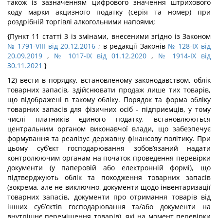
також із зазначенням цифрового значення штрихового
коду марки акцизного податку (серія та номер) при
роздрібній торгівлі алкогольними напоями;
{Пункт 11 статті 3 із змінами, внесеними згідно із Законом
№ 1791-VIII від 20.12.2016
; в редакції Законів
№ 128-IX від
20.09.2019
,
№ 1017-IX від 01.12.2020
,
№ 1914-IX від
30.11.2021
}
12) вести в порядку, встановленому законодавством, облік
товарних запасів, здійснювати продаж лише тих товарів,
що відображені в такому обліку. Порядок та форма обліку
товарних запасів для фізичних осіб - підприємців, у тому
числі платників єдиного податку, встановлюються
центральним органом виконавчої влади, що забезпечує
формування та реалізує державну фінансову політику. При
цьому суб’єкт господарювання зобов’язаний надати
контролюючим органам на початок проведення перевірки
документи (у паперовій або електронній формі), що
підтверджують облік та походження товарних запасів
(зокрема, але не виключно, документи щодо інвентаризації
товарних запасів, документи про отримання товарів від
інших суб’єктів господарювання та/або документи на
внутрішнє переміщення товарів), які на момент перевірки