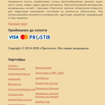
понимаются тексты, комментарии, статьи, фотоизображения, рисунки, ящик-
шота, сканы, видео, аудио, другие материалы. При использовании материалов,
размещенных на веб - страницах «Протокол» наличие гиперссылки открытого
для индексации поисковыми системами на protocol.ua обязательна. Под
использованием понимается копирования, адаптация, рерайтинг, модификация
и тому подобное.
Полный текст
Приймаємо до оплати
Copyright © 2014-2026 «Протокол». Все права защищены.
Партнёры
Серьги с
Винный шкаф
бриллиантами
Подготовка к НМТ / ВНО
alliancetechnika.ua
pereklad.ua
миралинкс
hospice-life.com.ua/
Веб мастер
Перевозка больных
https://motokosmos.ua/
Перевозка лежачих
Синтезаторы
больных за границу
agrotechnika.com.ua
Шкафы купе
perevod.agency