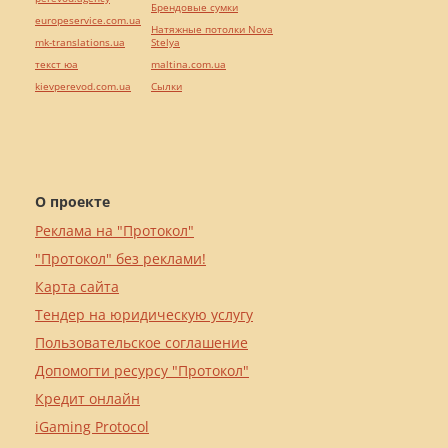
Брендовые сумки
europeservice.com.ua
Натяжные потолки Nova
mk-translations.ua
Stelya
текст юа
maltina.com.ua
kievperevod.com.ua
Cылки
О проекте
Реклама на "Протокол"
"Протокол" без реклами!
Карта сайта
Тендер на юридическую услугу
Пользовательское соглашение
Допомогти ресурсу "Протокол"
Кредит онлайн
iGaming Protocol