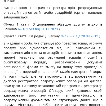
книжок.
Використання програмних реєстраторів розрахункових
операцій при оптовій та/або роздрібній торгівлі пальним
забороняється;
{Пункт 1 статті 3 доповнено абзацом другим згідно із
Законом
№ 1017-IX від 01.12.2020
}
{Пункт 1 статті 3 в редакції Закону
№ 128-IX від 20.09.2019
}
2) надавати особі, яка отримує або повертає товар, отримує
послугу або відмовляється від неї, включаючи ті,
замовлення або оплата яких здійснюється з використанням
мережі Інтернет, при отриманні товарів (послуг) в
обов’язковому порядку розрахунковий документ
встановленої форми та змісту на повну суму проведеної
операції, створений в паперовій та/або електронній формі
(у тому числі, але не виключно, з відтворюванням на
дисплеї реєстратора розрахункових операцій чи дисплеї
пристрою, на якому встановлений програмний реєстратор
розрахункових операцій QR-коду, який дозволяє особі
здійснювати його зчитування та ідентифікацію із
розрахунковим документом за структурою даних, що в
ньому міститься, та/або надсиланням електронного