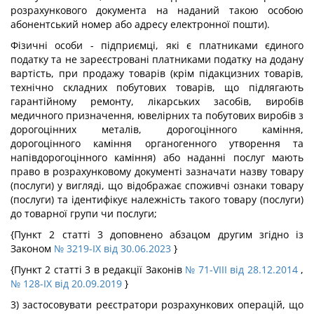
розрахункового документа на наданий такою особою
абонентський номер або адресу електронної пошти).
Фізичні особи - підприємці, які є платниками єдиного
податку та не зареєстровані платниками податку на додану
вартість, при продажу товарів (крім підакцизних товарів,
технічно складних побутових товарів, що підлягають
гарантійному ремонту, лікарських засобів, виробів
медичного призначення, ювелірних та побутових виробів з
дорогоцінних металів, дорогоцінного каміння,
дорогоцінного каміння органогенного утворення та
напівдорогоцінного каміння) або наданні послуг мають
право в розрахунковому документі зазначати назву товару
(послуги) у вигляді, що відображає споживчі ознаки товару
(послуги) та ідентифікує належність такого товару (послуги)
до товарної групи чи послуги;
{Пункт 2 статті 3 доповнено абзацом другим згідно із
Законом
№ 3219-IX від 30.06.2023
}
{Пункт 2 статті 3 в редакції Законів
№ 71-VIII від 28.12.2014
,
№ 128-IX від 20.09.2019
}
3) застосовувати реєстратори розрахункових операцій, що