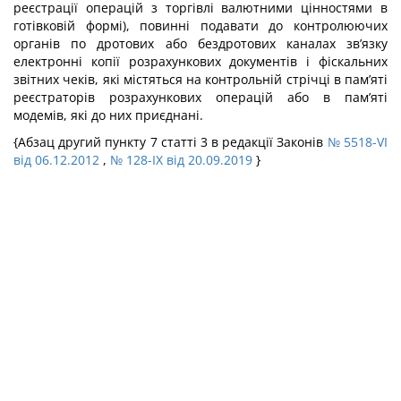
реєстрації операцій з торгівлі валютними цінностями в
готівковій формі), повинні подавати до контролюючих
органів по дротових або бездротових каналах зв’язку
електронні копії розрахункових документів і фіскальних
звітних чеків, які містяться на контрольній стрічці в пам’яті
реєстраторів розрахункових операцій або в пам’яті
модемів, які до них приєднані.
{Абзац другий пункту 7 статті 3 в редакції Законів
№ 5518-VI
від 06.12.2012
,
№ 128-IX від 20.09.2019
}