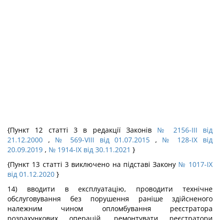
{Пункт 12 статті 3 в редакції Законів
№ 2156-III від
21.12.2000
,
№ 569-VIII від 01.07.2015
,
№ 128-IX від
20.09.2019
,
№ 1914-IX від 30.11.2021
}
{Пункт 13 статті 3 виключено на підставі Закону
№ 1017-IX
від 01.12.2020
}
14) вводити в експлуатацію, проводити технічне
обслуговування без порушення раніше здійсненого
належним чином опломбування реєстратора
розрахункових операцій, ремонтувати реєстратори