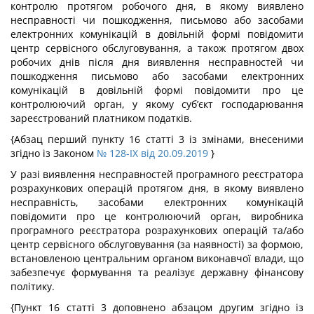
контролю протягом робочого дня, в якому виявлено
несправності чи пошкодження, письмово або засобами
електронних комунікацій в довільній формі повідомити
центр сервісного обслуговування, а також протягом двох
робочих днів після дня виявлення несправностей чи
пошкодження письмово або засобами електронних
комунікацій в довільній формі повідомити про це
контролюючий орган, у якому суб’єкт господарювання
зареєстрований платником податків.
{Абзац перший пункту 16 статті 3 із змінами, внесеними
згідно із Законом
№ 128-IX від 20.09.2019
}
У разі виявлення несправностей програмного реєстратора
розрахункових операцій протягом дня, в якому виявлено
несправність, засобами електронних комунікацій
повідомити про це контролюючий орган, виробника
програмного реєстратора розрахункових операцій та/або
центр сервісного обслуговування (за наявності) за формою,
встановленою центральним органом виконавчої влади, що
забезпечує формування та реалізує державну фінансову
політику.
{Пункт 16 статті 3 доповнено абзацом другим згідно із