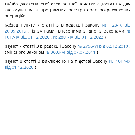
та/або удосконаленої електронної печатки є достатнім для
застосування в програмних реєстраторах розрахункових
операцій;
{Абзац пункту 7 статті 3 в редакції Закону
№ 128-IX від
20.09.2019
; із змінами, внесеними згідно із Законами
№
1017-IX від 01.12.2020
,
№ 2801-IX від 01.12.2022
}
{Пункт 7 статті 3 в редакції Закону
№ 2756-VI від 02.12.2010
,
зміненого Законом
№ 3609-VI від 07.07.2011
}
{Пункт 8 статті 3 виключено на підставі Закону
№ 1017-IX
від 01.12.2020
}