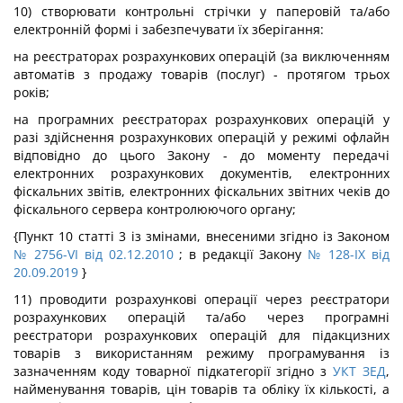
10) створювати контрольні стрічки у паперовій та/або
електронній формі і забезпечувати їх зберігання:
на реєстраторах розрахункових операцій (за виключенням
автоматів з продажу товарів (послуг) - протягом трьох
років;
на програмних реєстраторах розрахункових операцій у
разі здійснення розрахункових операцій у режимі офлайн
відповідно до цього Закону - до моменту передачі
електронних розрахункових документів, електронних
фіскальних звітів, електронних фіскальних звітних чеків до
фіскального сервера контролюючого органу;
{Пункт 10 статті 3 із змінами, внесеними згідно із Законом
№ 2756-VI від 02.12.2010
; в редакції Закону
№ 128-IX від
20.09.2019
}
11) проводити розрахункові операції через реєстратори
розрахункових операцій та/або через програмні
реєстратори розрахункових операцій для підакцизних
товарів з використанням режиму програмування із
зазначенням коду товарної підкатегорії згідно з
УКТ ЗЕД
,
найменування товарів, цін товарів та обліку їх кількості, а