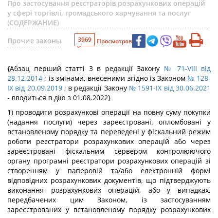
Про застосування реєстраторів розрахункових операцій
у сфері торгівлі, громадського харчування та послуг
(СОДЕРЖАНИЕ)
3969
Прочие законы
Просмотров
{Абзац перший статті 3 в редакції Закону
№ 71-VIII від
28.12.2014
; із змінами, внесеними згідно із Законом
№ 128-
IX від 20.09.2019
; в редакції Закону
№ 1591-IX від 30.06.2021
- вводиться в дію з 01.08.2022}
1) проводити розрахункові операції на повну суму покупки
(надання послуги) через зареєстровані, опломбовані у
встановленому порядку та переведені у фіскальний режим
роботи реєстратори розрахункових операцій або через
зареєстровані фіскальним сервером контролюючого
органу програмні реєстратори розрахункових операцій зі
створенням у паперовій та/або електронній формі
відповідних розрахункових документів, що підтверджують
виконання розрахункових операцій, або у випадках,
передбачених цим Законом, із застосуванням
зареєстрованих у встановленому порядку розрахункових