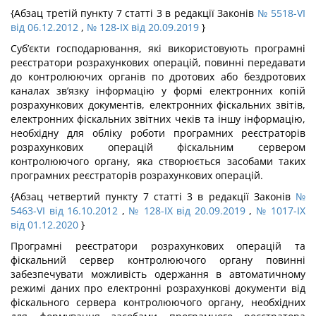
{Абзац третій пункту 7 статті 3 в редакції Законів
№ 5518-VI
від 06.12.2012
,
№ 128-IX від 20.09.2019
}
Суб’єкти господарювання, які використовують програмні
реєстратори розрахункових операцій, повинні передавати
до контролюючих органів по дротових або бездротових
каналах зв’язку інформацію у формі електронних копій
розрахункових документів, електронних фіскальних звітів,
електронних фіскальних звітних чеків та іншу інформацію,
необхідну для обліку роботи програмних реєстраторів
розрахункових операцій фіскальним сервером
контролюючого органу, яка створюється засобами таких
програмних реєстраторів розрахункових операцій.
{Абзац четвертий пункту 7 статті 3 в редакції Законів
№
5463-VI від 16.10.2012
,
№ 128-IX від 20.09.2019
,
№ 1017-IX
від 01.12.2020
}
Програмні реєстратори розрахункових операцій та
фіскальний сервер контролюючого органу повинні
забезпечувати можливість одержання в автоматичному
режимі даних про електронні розрахункові документи від
фіскального сервера контролюючого органу, необхідних