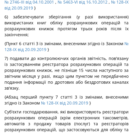
№ 2746-III від 04.10.2001
,
№ 5463-VI від 16.10.2012
,
№ 128-IX
від 20.09.2019
}
6) забезпечувати зберігання (у разі використання)
використаних книг обліку розрахункових операцій та
розрахункових книжок протягом трьох років після їх
закінчення;
{Пункт 6 статті 3 із змінами, внесеними згідно із Законом
№
128-IX від 20.09.2019
}
7) подавати до контролюючих органів звітність, пов'язану
із застосуванням реєстратора розрахункових операцій та
розрахункових книжок, не пізніше 15 числа наступного за
звітним місяця у разі, якщо цим пунктом не передбачено
подання інформації по дротових або бездротових каналах
зв'язку.
{Абзац перший пункту 7 статті 3 із змінами, внесеними
згідно із Законом
№ 128-IX від 20.09.2019
}
Суб'єкти господарювання, які використовують реєстратори
розрахункових операцій (крім електронних таксометрів,
автоматів з продажу товарів (послуг) та реєстраторів
розрахункових операцій, що застосовуються для обліку та