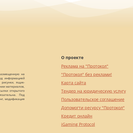
О проекте
Реклама на "Протокол"
"Протокол" без реклами!
 размещенную на
Под информацией
Карта сайта
 рисунки, ящик-
ании материалов,
Тендер на юридическую услугу
сылки открытого
язательна. Под
Пользовательское соглашение
нг, модификация
Допомогти ресурсу "Протокол"
Кредит онлайн
iGaming Protocol