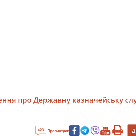
ння про Державну казначейську служ
Д
423
Просмотров