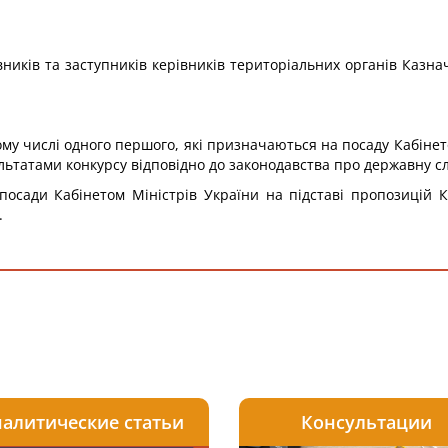
івників та заступників керівників територіальних органів Казн
тому числі одного першого, які призначаються на посаду Кабінето
льтатами конкурсу відповідно до законодавства про державну с
посади Кабінетом Міністрів України на підставі пропозицій К
.
алитические статьи
Консультации