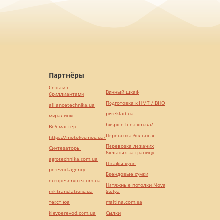
Партнёры
Серьги с
Винный шкаф
бриллиантами
Подготовка к НМТ / ВНО
alliancetechnika.ua
pereklad.ua
миралинкс
hospice-life.com.ua/
Веб мастер
Перевозка больных
https://motokosmos.ua/
Перевозка лежачих
Синтезаторы
больных за границу
agrotechnika.com.ua
Шкафы купе
perevod.agency
Брендовые сумки
europeservice.com.ua
Натяжные потолки Nova
mk-translations.ua
Stelya
текст юа
maltina.com.ua
kievperevod.com.ua
Cылки