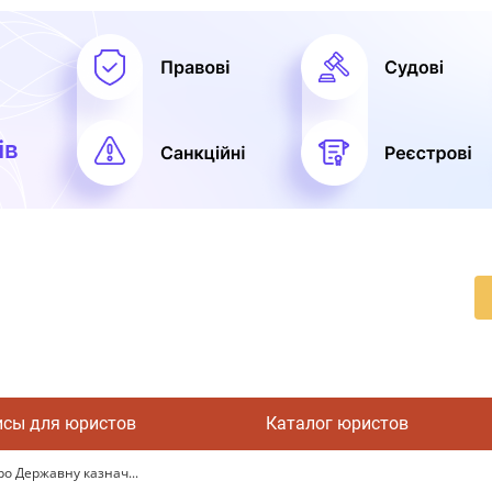
исы для юристов
Каталог юристов
о Державну казнач...