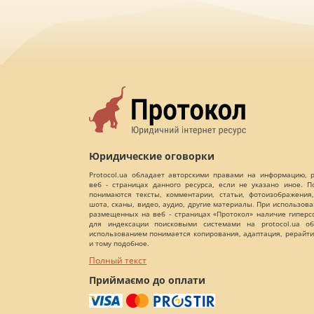
Юридические оговорки
Protocol.ua обладает авторскими правами на информацию,
веб - страницах данного ресурса, если не указано иное. 
понимаются тексты, комментарии, статьи, фотоизображения,
шота, сканы, видео, аудио, другие материалы. При использов
размещенных на веб - страницах «Протокол» наличие гиперс
для индексации поисковыми системами на protocol.ua об
использованием понимается копирования, адаптация, рерайти
и тому подобное.
Полный текст
Приймаємо до оплати