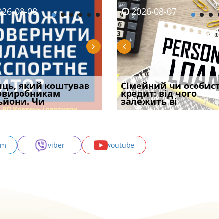
08-06
26-08-08
2026-08-05
2026-08-06
2026-08-07
2026-08-07
2026-07-30
уд встановив для
яць, який коштував
Чи потрібна ФОП
Документи, на яких не
Огляд практики ВС від
Сімейний чи особис
Восьмий ААС фак
одування шкоди
овиробникам
печатка у 2026 році:
проставляється
Ростислава Кравця, що
кредит: від чого
підтвердив, що 
с
ьйони. Чи
правила засто
апостиль: пер
опублі
залежить ві
може скас
am
viber
youtube