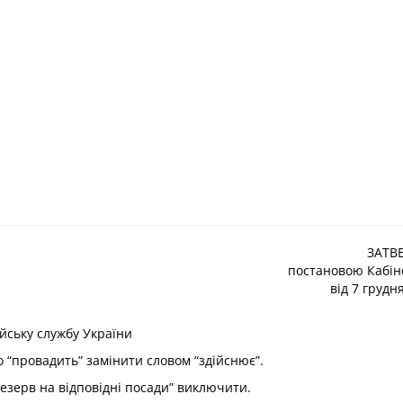
ЗАТВ
постановою Кабіне
від 7 грудн
ську службу України
во “провадить” замінити словом “здійснює”.
 резерв на відповідні посади” виключити.