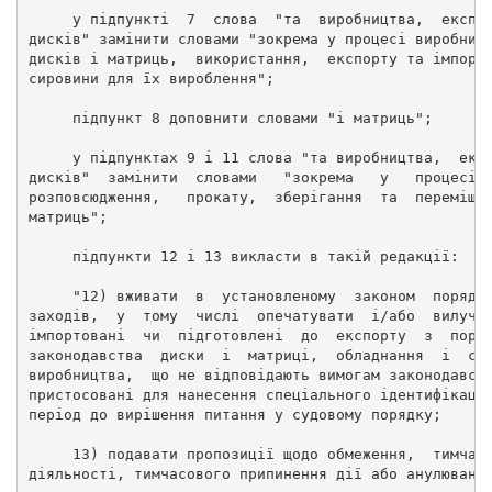
     у підпункті  7  слова  "та  виробництва,  експо
дисків" замінити словами "зокрема у процесі виробниц
дисків і матриць,  використання,  експорту та імпорт
сировини для їх вироблення"; 
     підпункт 8 доповнити словами "і матриць"; 
     у підпунктах 9 і 11 слова "та виробництва,  екс
дисків"  замінити  словами   "зокрема   у   процесі 
розповсюдження,   прокату,  зберігання  та  переміще
матриць"; 
     підпункти 12 і 13 викласти в такій редакції: 
     "12) вживати  в  установленому  законом  порядк
заходів,  у  тому  числі  опечатувати  і/або  вилуча
імпортовані  чи  підготовлені  до  експорту  з  пору
законодавства  диски  і  матриці,  обладнання  і  си
виробництва,  що не відповідають вимогам законодавст
пристосовані для нанесення спеціального ідентифікаці
період до вирішення питання у судовому порядку; 
     13) подавати пропозиції щодо обмеження,  тимчас
діяльності, тимчасового припинення дії або анулюванн