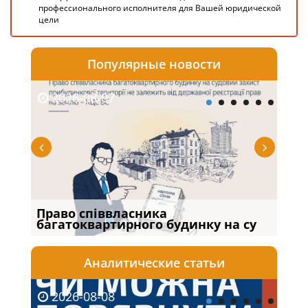
профессионального исполнителя для Вашей юридической
цели
Популярные новости
2026-08-07
20
Право співвласника
Якщ
багатоквартирного будинку на су
від
Аналитические статьи
2026-08-08
20