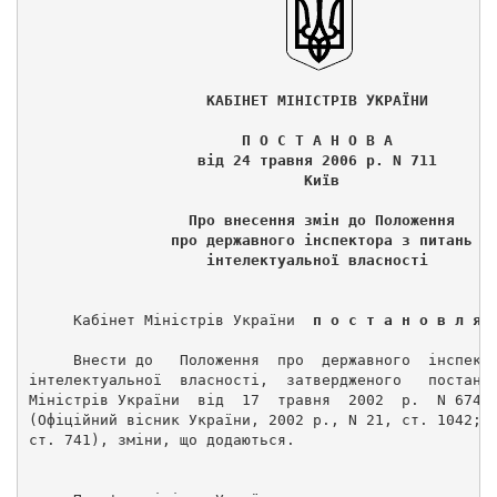
                    КАБІНЕТ МІНІСТРІВ УКРАЇНИ 
                        П О С Т А Н О В А 
                   від 24 травня 2006 р. N 711 
                               Київ 
                  Про внесення змін до Положення 
                про державного інспектора з питань 
                    інтелектуальної власності 
     Кабінет Міністрів України  
п о с т а н о в л я 
     Внести до   Положення  про  державного  інспект
інтелектуальної  власності,  затвердженого   постано
Міністрів України  від  17  травня  2002  р.  N 674 
(Офіційний вісник України, 2002 р., N 21, ст. 1042; 
ст. 741), зміни, що додаються. 