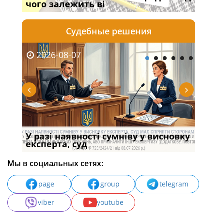
чого залежить ві
пор
Судебные решения
2026-08-07
20
У разі наявності сумніву у висновку
Якщ
с
експерта, суд
вла
Мы в социальных сетях:
page
group
telegram
viber
youtube