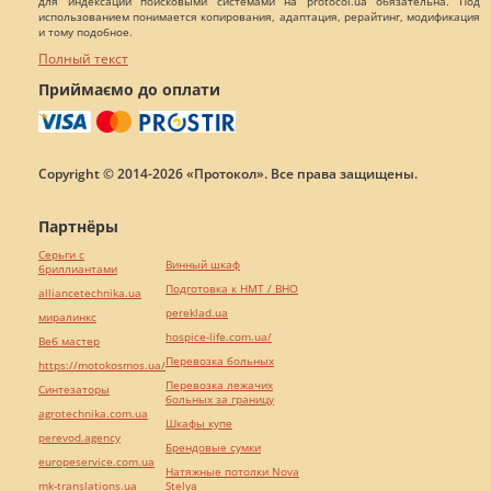
для индексации поисковыми системами на protocol.ua обязательна. Под
использованием понимается копирования, адаптация, рерайтинг, модификация
и тому подобное.
Полный текст
Приймаємо до оплати
Copyright © 2014-2026 «Протокол». Все права защищены.
Партнёры
Серьги с
Винный шкаф
бриллиантами
Подготовка к НМТ / ВНО
alliancetechnika.ua
pereklad.ua
миралинкс
hospice-life.com.ua/
Веб мастер
Перевозка больных
https://motokosmos.ua/
Перевозка лежачих
Синтезаторы
больных за границу
agrotechnika.com.ua
Шкафы купе
perevod.agency
Брендовые сумки
europeservice.com.ua
Натяжные потолки Nova
mk-translations.ua
Stelya