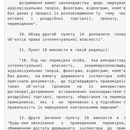
     дотримання вимог законодавства  щодо  маркуванн
аудіовізуальних творів, фонограм, відеограм, комп'ют
баз даних у процесі їх розповсюдження (у  тому  числ
оптової   і   роздрібної   торгівлі),   прокату,   з
переміщення". 
     10. Абзац другий  пункту  14  доповнити  словам
об'єктів права інтелектуальної власності". 
     11. Пункт 18 викласти в такій редакції: 
     "18. Під час перевірки особа,  яка використовує
інтелектуальної    власності,    зокремарозповсюджує
аудіовізуальних творів, фонограм, відеограм, комп'ют
баз даних,  на вимогу  державного  інспектора  зобов
оригінали документів,  що підтверджують правомірніст
таких   об'єктів   (дозволи   на   їх   використання
договори),дотримання  встановлених законодавством пр
роздрібної торгівлі, прокату, зберігання та переміще
примірників,  які  є  на  прилавках і у підсобних пр
правильність їх маркування контрольними марками". 
     12. Друге  речення  пункту  19  викласти  в  та
"Будь-яке зволікання   з   проведенням   перевірки, 
обмеженням доступу державного  інспектора  до  примі