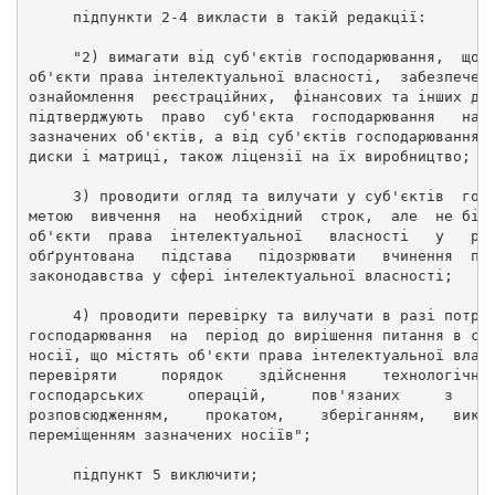
     підпункти 2-4 викласти в такій редакції: 
     "2) вимагати від суб'єктів господарювання,  що 
об'єкти права інтелектуальної власності,  забезпечен
ознайомлення  реєстраційних,  фінансових та інших до
підтверджують  право  суб'єкта  господарювання   на 
зазначених об'єктів, а від суб'єктів господарювання,
диски і матриці, також ліцензії на їх виробництво; 
     3) проводити огляд та вилучати у суб'єктів  гос
метою  вивчення  на  необхідний  строк,  але  не біл
об'єкти  права  інтелектуальної   власності   у   ра
обґрунтована   підстава   підозрювати   вчинення  по
законодавства у сфері інтелектуальної власності; 
     4) проводити перевірку та вилучати в разі потре
господарювання  на  період до вирішення питання в су
носії, що містять об'єкти права інтелектуальної влас
перевіряти     порядок    здійснення    технологічни
господарських     операцій,     пов'язаних     з    
розповсюдженням,    прокатом,    зберіганням,   вико
переміщенням зазначених носіїв"; 
     підпункт 5 виключити; 