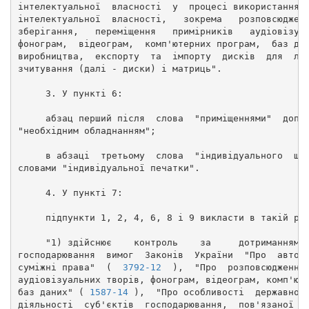
інтелектуальної  власності  у  процесі використання 
інтелектуальної  власності,   зокрема   розповсюджен
зберігання,   переміщення   примірників   аудіовізуа
фонограм,  відеограм,  комп'ютерних програм,  баз да
виробництва,  експорту  та  імпорту  дисків  для  ла
зчитування (далі - диски) і матриць". 
     3. У пункті 6: 
     абзац перший після  слова  "приміщеннями"  допо
"необхідним обладнанням"; 
     в абзаці  третьому  слова  "індивідуального  шт
словами "індивідуальної печатки". 
     4. У пункті 7: 
     підпункти 1, 2, 4, 6, 8 і 9 викласти в такій ре
     "1) здійснює    контроль    за     дотриманням 
господарювання  вимог  Законів  України  "Про  автор
суміжні права"  (  
3792-12
  ),  "Про  розповсюдження
аудіовізуальних творів, фонограм, відеограм, комп'ют
баз даних" ( 
1587-14
 ),  "Про особливості  державног
діяльності  суб'єктів  господарювання,  пов'язаної з