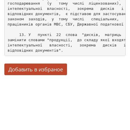
господарювання   (у   тому  числі  ліцензованих),  о
інтелектуальної  власності,   зокрема   дисків   і  
відповідних документів,  є підставою для застосуванн
законом  заходів,  у  тому  числі   спеціальних,   і
працівників органів МВС, СБУ, Державної податкової а
     13. У   пункті  22  слова  "дисків,  матриць  т
замінити словами "продукції,  до складу якої входять
інтелектуальної   власності,   зокрема   дисків   і 
відповідних документів". 
Добавить в избраное