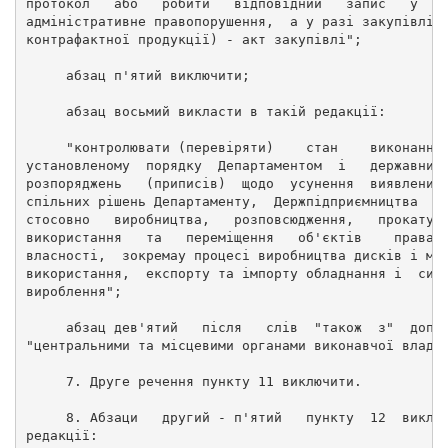
протокол   або   робити   відповідний   запис   у   
адміністративне правопорушення,  а у разі закупівлі 
контрафактної продукції) - акт закупівлі"; 
     абзац п'ятий виключити; 
     абзац восьмий викласти в такій редакції: 
     "контролювати (перевіряти)    стан    виконання
установленому  порядку  Департаментом  і   державним
розпоряджень   (приписів)  щодо  усунення  виявлених
спільних рішень Департаменту,  Держпідприємництва  і
стосовно   виробництва,   розповсюдження,   прокату,
використання   та   переміщення   об'єктів    праваі
власності,  зокремау процесі виробництва дисків і ма
використання,  експорту та імпорту обладнання і  сир
вироблення"; 
     абзац дев'ятий   після   слів  "також  з"  допо
"центральними та місцевими органами виконавчої влади
     7. Друге речення пункту 11 виключити. 
     8. Абзаци   другий - п'ятий   пункту  12  викла
редакції: 