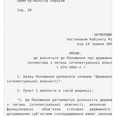
     Прем'єр-міністр України                        
     Інд. 28 
                                          ЗАТВЕРДЖЕН
                             постановою Кабінету Мін
                                  від 24 травня 2006
                              ЗМІНИ, 
             що вносяться до Положення про державног
          інспектора з питань інтелектуальної власно
                        ( 674-2002-п ) 
     1. Назву Положення доповнити словами "Державног
інтелектуальної власності". 
     2. Пункт 1 викласти в такій редакції: 
     "1. Це Положення регламентує діяльність державн
з  питань  інтелектуальної  власності,  визначає   ї
функціональні    обов'язки   стосовно   державного  
дотриманням суб'єктами господарювання вимог законода