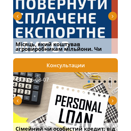
Місяць, який коштував
Огл
агровиробникам мільйони. Чи
Кра
Консультации
2026-08-07
20
Сімейний чи особистий кредит: від
Про