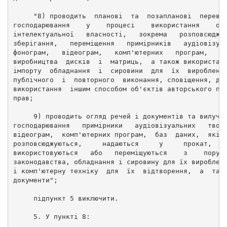
     "8) проводить  планові  та  позапланові  переві
господарювання    у    процесі    використання    об
інтелектуальної   власності,   зокрема   розповсюдже
зберігання,   переміщення   примірників   аудіовізуа
фонограм,   відеограм,   комп'ютерних   програм,   б
виробництва  дисків  і  матриць,  а також використан
імпорту  обладнання  і  сировини  для  їх  виробленн
публічного  і  повторного  виконання, сповіщення, де
використання  іншим способом об'єктів авторського пр
прав; 
     9) проводить огляд речей і документів та вилуча
господарювання   примірники   аудіовізуальних   твор
відеограм,  комп'ютерних програм,  баз  даних,  які 
розповсюджуються,     надаються     у     прокат,   
використовуються   або   переміщуються    з    поруш
законодавства, обладнання і сировину для їх вироблен
і комп'ютерну техніку  для  їх  відтворення,  а  так
документи"; 
     підпункт 5 виключити. 
     5. У пункті 8: 