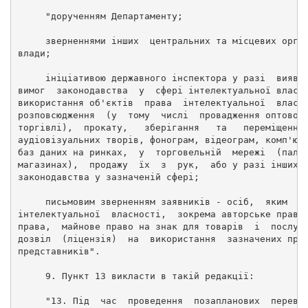
     "дорученням Департаменту; 
     зверненнями інших  центральних та місцевих орга
влади; 
     ініціативою державного інспектора у разі  виявл
вимог  законодавства  у  сфері інтелектуальної власн
використання об'єктів  права  інтелектуальної  власн
розповсюдження  (у  тому  числі  провадження оптової
торгівлі),  прокату,   зберігання   та   переміщення
аудіовізуальних творів, фонограм, відеограм, комп'ют
баз даних на ринках,  у  торговельній  мережі  (пала
магазинах),  продажу  їх  з  рук,  або у разі інших 
законодавства у зазначеній сфері; 
     письмовим зверненням заявників - осіб,  яким  н
інтелектуальної  власності,  зокрема авторське право
права,  майнове право на знак для товарів  і  послуг
дозвіл  (ліцензія)  на  використання  зазначених пра
представників". 
     9. Пункт 13 викласти в такій редакції: 
     "13. Під  час  проведення  позапланових  переві