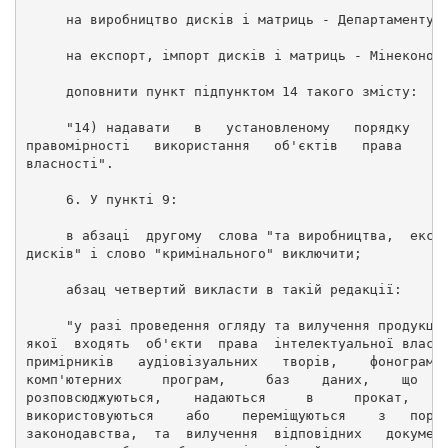
     на виробництво дисків і матриць - Департаменту;
     на експорт, імпорт дисків і матриць - Мінеконом
     доповнити пункт підпунктом 14 такого змісту: 
     "14) надавати   в   установленому   порядку   в
правомірності   використання   об'єктів   права    і
власності". 
     6. У пункті 9: 
     в абзаці  другому  слова "та виробництва,  експ
дисків" і слово "кримінального" виключити; 
     абзац четвертий викласти в такій редакції: 
     "у разі проведення огляду та вилучення продукці
якої  входять  об'єкти  права  інтелектуальної власн
примірників   аудіовізуальних   творів,    фонограм,
комп'ютерних     програм,     баз    даних,    що   
розповсюджуються,    надаються     в     прокат,    
використовуються    або    переміщуються    з   пору
законодавства,  та  вилучення  відповідних   докумен