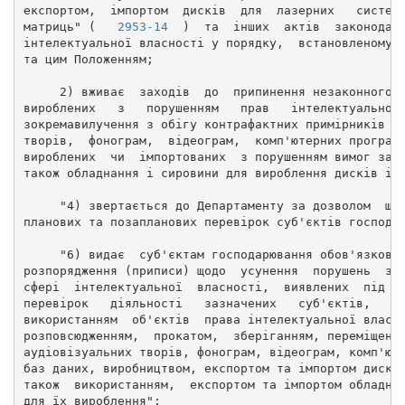
експортом,  імпортом  дисків  для  лазерних   систем
матриць" (   
2953-14
  )  та  інших  актів  законодав
інтелектуальної власності у порядку,  встановленому 
та цим Положенням; 
     2) вживає  заходів  до  припинення незаконного 
вироблених   з   порушенням   прав   інтелектуальної
зокремавилучення з обігу контрафактних примірників а
творів,  фонограм,  відеограм,  комп'ютерних програм
вироблених  чи  імпортованих  з порушенням вимог зак
також обладнання і сировини для вироблення дисків і 
     "4) звертається до Департаменту за дозволом  що
планових та позапланових перевірок суб'єктів господа
     "6) видає  суб'єктам господарювання обов'язкові
розпорядження (приписи) щодо  усунення  порушень  за
сфері  інтелектуальної  власності,  виявлених  під  
перевірок   діяльності   зазначених   суб'єктів,   п
використанням  об'єктів  права інтелектуальної власн
розповсюдженням,  прокатом,  зберіганням, переміщенн
аудіовізуальних творів, фонограм, відеограм, комп'ют
баз даних, виробництвом, експортом та імпортом дискі
також  використанням,  експортом та імпортом обладна
для їх вироблення"; 