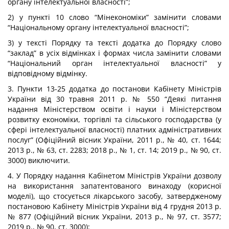
органу інтелектуальної власності”;
2) у пункті 10 слово “Мінекономіки” замінити словами
“Національному органу інтелектуальної власності”;
3) у тексті Порядку та тексті додатка до Порядку слово
“заклад” в усіх відмінках і формах числа замінити словами
“Національний орган інтелектуальної власності” у
відповідному відмінку.
3. Пункти 13-25 додатка до постанови Кабінету Міністрів
України від 30 травня 2011 р. № 550 “Деякі питання
надання Міністерством освіти і науки і Міністерством
розвитку економіки, торгівлі та сільського господарства (у
сфері інтелектуальної власності) платних адміністративних
послуг” (Офіційний вісник України, 2011 р., № 40, ст. 1644;
2013 р., № 63, ст. 2283; 2018 р., № 1, ст. 14; 2019 р., № 90, ст.
3000) виключити.
4. У Порядку надання Кабінетом Міністрів України дозволу
на використання запатентованого винаходу (корисної
моделі), що стосується лікарського засобу, затвердженому
постановою Кабінету Міністрів України від 4 грудня 2013 р.
№ 877 (Офіційний вісник України, 2013 р., № 97, ст. 3577;
2019 р., № 90, ст. 3000):