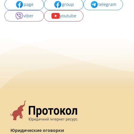
page
group
telegram
viber
youtube
Юридические оговорки