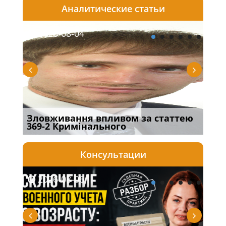
Аналитические статьи
2026-08-04
20
Зловживання впливом за статтею
Пер
369-2 Кримінального
інш
Консультации
2026-08-06
20