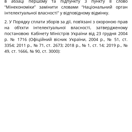
в абзаці першому та підпункту 3 пункту 8 слово
“Мінекономіки” замінити словами “Національний орган
інтелектуальної власності” у відповідному відмінку.
2. У Порядку сплати зборів за дії, пов’язані з охороною прав
на об’єкти інтелектуальної власності, затвердженому
постановою Кабінету Міністрів України від 23 грудня 2004
р. № 1716 (Офіційний вісник України, 2004 р., № 51, ст.
3354; 2011 р., № 71, ст. 2673; 2018 р., № 1, ст. 14; 2019 р., №
49, ст. 1666, № 90, ст. 3000):