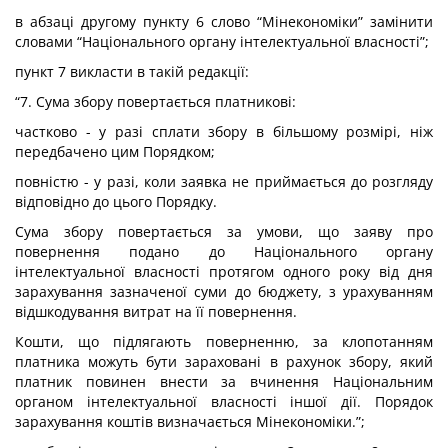
в абзаці другому пункту 6 слово “Мінекономіки” замінити
словами “Національного органу інтелектуальної власності”;
пункт 7 викласти в такій редакції:
“7. Сума збору повертається платникові:
частково - у разі сплати збору в більшому розмірі, ніж
передбачено цим Порядком;
повністю - у разі, коли заявка не приймається до розгляду
відповідно до цього Порядку.
Сума збору повертається за умови, що заяву про
повернення подано до Національного органу
інтелектуальної власності протягом одного року від дня
зарахування зазначеної суми до бюджету, з урахуванням
відшкодування витрат на її повернення.
Кошти, що підлягають поверненню, за клопотанням
платника можуть бути зараховані в рахунок збору, який
платник повинен внести за вчинення Національним
органом інтелектуальної власності іншої дії. Порядок
зарахування коштів визначається Мінекономіки.”;