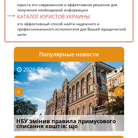
юриста это современное и эффективное решение для
получения необходимой информации
КАТАЛОГ ЮРИСТОВ УКРАИНЫ
это эффективный способ найти надежного и
профессионального исполнителя для Вашей юридической
цели
Популярные новости
2026-08-06
20
НБУ змінив правила примусового
Якщ
списання коштів: що
від