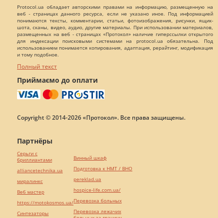
Protocol.ua обладает авторскими правами на информацию, размещенную на
веб - страницах данного ресурса, если не указано иное. Под информацией
понимаются тексты, комментарии, статьи, фотоизображения, рисунки, ящик-
шота, сканы, видео, аудио, другие материалы. При использовании материалов,
размещенных на веб - страницах «Протокол» наличие гиперссылки открытого
для индексации поисковыми системами на protocol.ua обязательна. Под
использованием понимается копирования, адаптация, рерайтинг, модификация
и тому подобное.
Полный текст
Приймаємо до оплати
Copyright © 2014-2026 «Протокол». Все права защищены.
Партнёры
Серьги с
Винный шкаф
бриллиантами
Подготовка к НМТ / ВНО
alliancetechnika.ua
pereklad.ua
миралинкс
hospice-life.com.ua/
Веб мастер
Перевозка больных
https://motokosmos.ua/
Перевозка лежачих
Синтезаторы
больных за границу