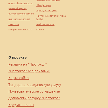
agrotechnika.com.ua
Шкафы купе
perevod.agency
Брендовые сумки
europeservice.com.ua
Натяжные потолки Nova
mk-translations.ua
Stelya
текст юа
maltina.com.ua
kievperevod.com.ua
Cылки
О проекте
Реклама на "Протокол"
"Протокол" без реклами!
Карта сайта
Тендер на юридическую услугу
Пользовательское соглашение
Допомогти ресурсу "Протокол"
Кредит онлайн