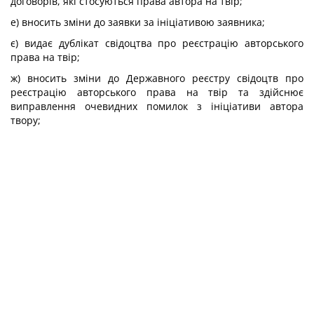
договорів, які стосуються права автора на твір;
е) вносить зміни до заявки за ініціативою заявника;
є) видає дублікат свідоцтва про реєстрацію авторського
права на твір;
ж) вносить зміни до Державного реєстру свідоцтв про
реєстрацію авторського права на твір та здійснює
виправлення очевидних помилок з ініціативи автора
твору;