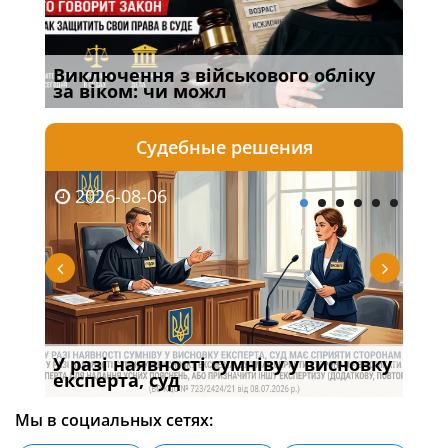
Виключення з військового обліку
Спі
за віком: чи можл
осо
Судебные решения
2026-08-06
20
У разі наявності сумніву у висновку
Якщ
с
експерта, суд
вла
Мы в социальных сетях: