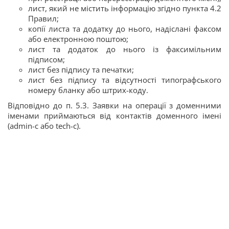
лист, який не містить інформацію згідно пункта 4.2
Правил;
копії листа та додатку до нього, надіслані факсом
або електронною поштою;
лист та додаток до нього із факсимільним
підписом;
лист без підпису та печатки;
лист без підпису та відсутності типографського
номеру бланку або штрих-коду.
Відповідно до п. 5.3. Заявки на операції з доменними
іменами приймаються від контактів доменного імені
(admin-c або tech-c).