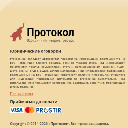
Юридические оговорки
Protocol.ua обладает авторскими правами на информацию, размещенную на
веб - страницах данного ресурса, если не указано иное. Под информацией
понимаются тексты, комментарии, статьи, фотоизображения, рисунки, ящик-
шота, сканы, видео, аудио, другие материалы. При использовании материалов,
размещенных на веб - страницах «Протокол» наличие гиперссылки открытого
для индексации поисковыми системами на protocol.ua обязательна. Под
использованием понимается копирования, адаптация, рерайтинг, модификация
и тому подобное.
Полный текст
Приймаємо до оплати
Copyright © 2014-2026 «Протокол». Все права защищены.