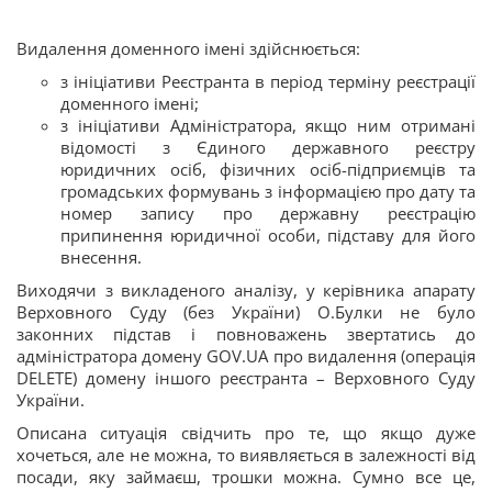
Видалення доменного імені здійснюється:
з ініціативи Реєстранта в період терміну реєстрації
доменного імені;
з ініціативи Адміністратора, якщо ним отримані
відомості з Єдиного державного реєстру
юридичних осіб, фізичних осіб-підприємців та
громадських формувань з інформацією про дату та
номер запису про державну реєстрацію
припинення юридичної особи, підставу для його
внесення.
Виходячи з викладеного аналізу, у керівника апарату
Верховного Суду (без України) О.Булки не було
законних підстав і повноважень звертатись до
адміністратора домену GOV.UA про видалення (операція
DELETE) домену іншого реєстранта – Верховного Суду
України.
Описана ситуація свідчить про те, що якщо дуже
хочеться, але не можна, то виявляється в залежності від
посади, яку займаєш, трошки можна. Сумно все це,