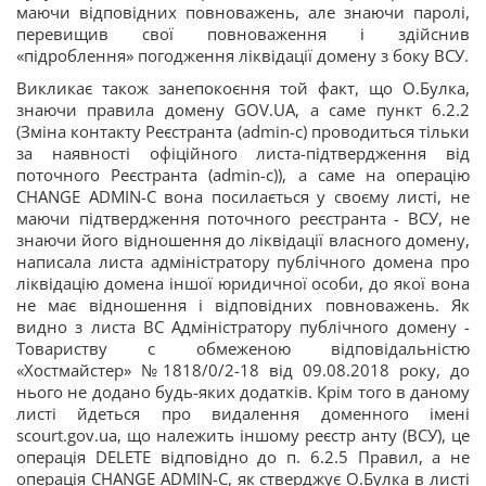
маючи відповідних повноважень, але знаючи паролі,
перевищив свої повноваження і здійснив
«підроблення» погодження ліквідації домену з боку ВСУ.
Викликає також занепокоєння той факт, що О.Булка,
знаючи правила домену GOV.UA, а саме пункт 6.2.2
(Зміна контакту Реєстранта (admin-c) проводиться тільки
за наявності офіційного листа-підтвердження від
поточного Реєстранта (admin-c)), а саме на операцію
CHANGE ADMIN-C вона посилається у своєму листі, не
маючи підтвердження поточного реєстранта - ВСУ, не
знаючи його відношення до ліквідації власного домену,
написала листа адміністратору публічного домена про
ліквідацію домена іншої юридичної особи, до якої вона
не має відношення і відповідних повноважень. Як
видно з листа ВС Адміністратору публічного домену -
Товариству с обмеженою відповідальністю
«Хостмайстер» №1818/0/2-18 від 09.08.2018 року, до
нього не додано будь-яких додатків. Крім того в даному
листі йдеться про видалення доменного імені
scourt.gov.ua, що належить іншому реєстр анту (ВСУ), це
операція DELETE відповідно до п. 6.2.5 Правил, а не
операція CHANGE ADMIN-C, як стверджує О.Булка в листі