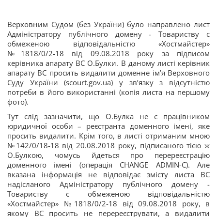
Верховним Судом (без України) було направлено лист
Адміністратору публічного домену - Товариству с
обмеженою відповідальністю «Хостмайстер»
№1818/0/2-18 від 09.08.2018 року за підписом
керівника апарату ВС О.Булки. В даному листі керівник
апарату ВС просить видалити доменне ім’я Верховного
Суду України (scourt.gov.ua) у зв’язку з відсутністю
потреби в його використанні (копія листа на першому
фото).
Тут слід зазначити, що О.Булка не є працівником
юридичної особи – реєстранта доменного імені, яке
просить видалити. Крім того, в листі отриманим мною
№142/0/18-18 від 20.08.2018 року, підписаного тією ж
О.Булкою, чомусь йдеться про перереєстрацію
доменного імені (операція CHАNGE ADMIN-C). Але
вказана інформація не відповідає змісту листа ВС
надісланого Адміністратору публічного домену -
Товариству с обмеженою відповідальністю
«Хостмайстер» №1818/0/2-18 від 09.08.2018 року, в
якому ВС просить не перереєструвати, а видалити