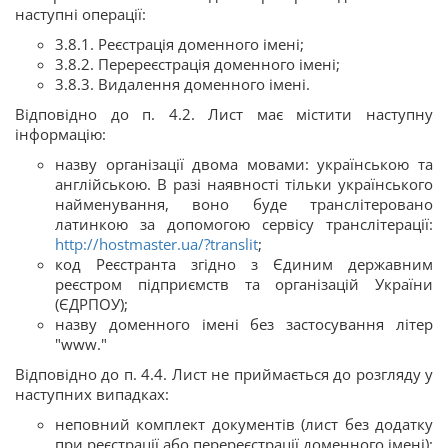
наступні операції:
3.8.1. Реєстрація доменного імені;
3.8.2. Перереєстрація доменного імені;
3.8.3. Видалення доменного імені.
Відповідно до п. 4.2. Лист має містити наступну
інформацію:
назву організації двома мовами: українською та
англійською. В разі наявності тільки українського
найменування, воно буде транслітеровано
латинкою за допомогою сервісу транслітерації:
http://hostmaster.ua/?translit
;
код Реєстранта згідно з Єдиним державним
реєстром підприємств та організацій України
(ЄДРПОУ);
назву доменного імені без застосування літер
"www."
Відповідно до п. 4.4. Лист не приймається до розгляду у
наступних випадках:
неповний комплект документів (лист без додатку
при реєстрації або перереєстрації доменного імені);