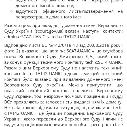
доменного імені та додатку;
відсутності офіційного листа-підтвердження на
перереєстрацію доменного імені.
Разом з цим, при ліквідації доменного імені Верховного
Суду України (scourt.gov.ua) вказані наступні контакти:
admin-c:SCA7-UANIC та tech-c:TAT42-UANIC
Відповідно листа ВС №142/0/18-18 від 20.08.2018 року (
фото 2) вказано, що admin-c:SCA7-UANIC – це службова
особа Верховного Суду Дмитренко Д.А., який також
виконує функції технічного контакту tech-c:SCT4-UANIC.
Разом з цим Верховному Суду не належить технічний
контакт tech-c:TAT42-UANIC, однак саме цей технічний
контакт було вказано при видаленні доменного імені
Верховного Суду України. Можна припустити, що
вказаний технічний контакт належить Верховному
Суду України, тоді незрозуміло, чому працівники і судді
ВСУ проявляють занепокоєність видаленням їх домену.
Не слід також відкидати ситуацію, що можливо tech-
c:TAT42-UANIC – це бувший працівник Верховного Суду
України, якого перевели до Верховного Суду, і який не
будучи працівником юридичної особи – реєстранта і не