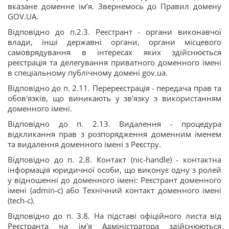
вказане доменне ім’я. Звернемось до Правил домену
GOV.UA.
Відповідно до п.2.3. Реєстрант - oргани виконавчої
влади, інші державні органи, органи місцевого
самоврядування в інтересах яких здійснюється
реєстрація та делегування приватного доменного імені
в спеціальному публічному домені gov.ua.
Відповідно до п. 2.11. Перереєстрація - передача прав та
обов'язків, що виникають у зв'язку з використанням
доменного імені.
Відповідно до п. 2.13. Видалення - процедура
відкликання прав з розпорядження доменним іменем
та видалення доменного імені з Реєстру.
Відповідно до п. 2.8. Контакт (nic-handle) - контактна
інформація юридичної особи, що виконує одну з ролей
у відношенні до доменного імені: Реєстрант доменного
імені (admin-c) або Технічний контакт доменного імені
(tech-c).
Відповідно до п. 3.8. На підставі офіційного листа від
Реєстранта на ім'я Адміністратора здійснюються