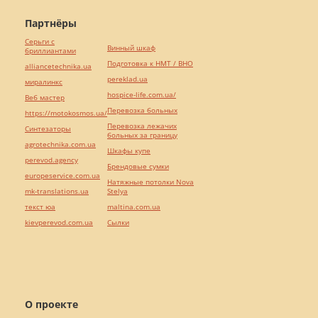
Партнёры
Серьги с
Винный шкаф
бриллиантами
Подготовка к НМТ / ВНО
alliancetechnika.ua
pereklad.ua
миралинкс
hospice-life.com.ua/
Веб мастер
Перевозка больных
https://motokosmos.ua/
Перевозка лежачих
Синтезаторы
больных за границу
agrotechnika.com.ua
Шкафы купе
perevod.agency
Брендовые сумки
europeservice.com.ua
Натяжные потолки Nova
mk-translations.ua
Stelya
текст юа
maltina.com.ua
kievperevod.com.ua
Cылки
О проекте