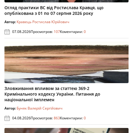
Огляд практики ВС від Ростислава Кравця, що
опублікована з 01 по 07 серпня 2026 року
Автор:
Кравець Ростислав Юрійович
07.08.2026
Просмотров:
107
Коментарии:
0
Зловживання впливом за статтею 369-2
Кримінального кодексу України. Питання до
національної імплемен
Автор:
Буняк Валерій Сергійович
04.08.2026
Просмотров:
863
Коментарии:
0