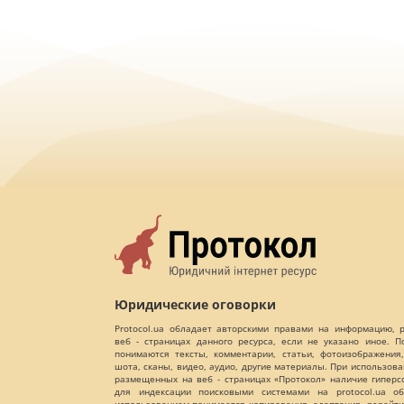
Юридические оговорки
Protocol.ua обладает авторскими правами на информацию,
веб - страницах данного ресурса, если не указано иное. 
понимаются тексты, комментарии, статьи, фотоизображения,
шота, сканы, видео, аудио, другие материалы. При использов
размещенных на веб - страницах «Протокол» наличие гиперс
для индексации поисковыми системами на protocol.ua об