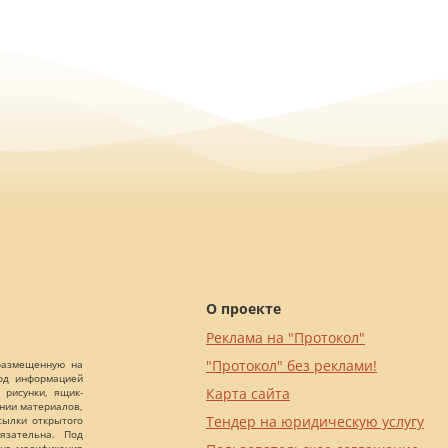
О проекте
Реклама на "Протокол"
"Протокол" без реклами!
 размещенную на
Под информацией
Карта сайта
 рисунки, ящик-
ании материалов,
Тендер на юридическую услугу
сылки открытого
язательна. Под