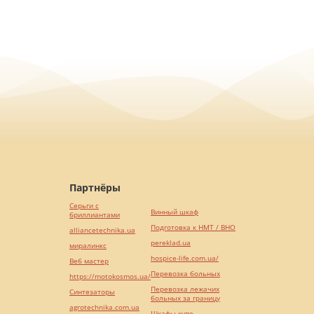
Партнёры
Серьги с
Винный шкаф
бриллиантами
Подготовка к НМТ / ВНО
alliancetechnika.ua
pereklad.ua
миралинкс
hospice-life.com.ua/
Веб мастер
Перевозка больных
https://motokosmos.ua/
Перевозка лежачих
Синтезаторы
больных за границу
agrotechnika.com.ua
Шкафы купе