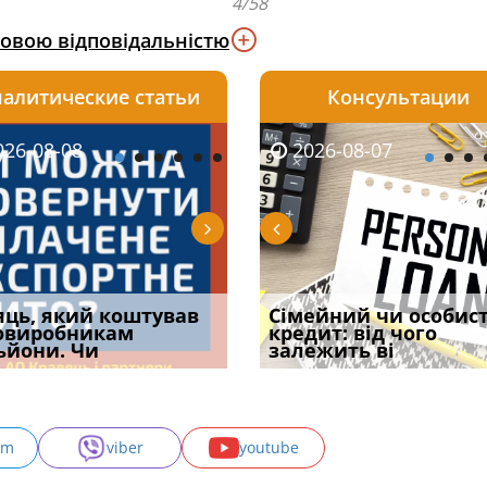
4/58
ковою відповідальністю
алитические статьи
Консультации
08-06
26-08-08
2026-08-05
2026-08-06
2026-08-07
2026-08-07
2026-07-30
уд встановив для
яць, який коштував
Чи потрібна ФОП
Документи, на яких не
Огляд практики ВС від
Сімейний чи особис
Восьмий ААС фак
одування шкоди
овиробникам
печатка у 2026 році:
проставляється
Ростислава Кравця, що
кредит: від чого
підтвердив, що 
с
ьйони. Чи
правила засто
апостиль: пер
опублі
залежить ві
може скас
am
viber
youtube