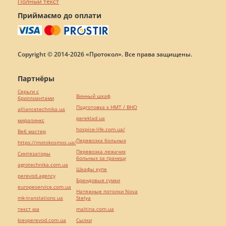
Полный текст
Приймаємо до оплати
Copyright © 2014-2026 «Протокол». Все права защищены.
Партнёры
Серьги с
Винный шкаф
бриллиантами
Подготовка к НМТ / ВНО
alliancetechnika.ua
pereklad.ua
миралинкс
hospice-life.com.ua/
Веб мастер
Перевозка больных
https://motokosmos.ua/
Перевозка лежачих
Синтезаторы
больных за границу
agrotechnika.com.ua
Шкафы купе
perevod.agency
Брендовые сумки
europeservice.com.ua
Натяжные потолки Nova
mk-translations.ua
Stelya
текст юа
maltina.com.ua
kievperevod.com.ua
Cылки