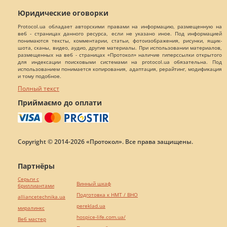
Юридические оговорки
Protocol.ua обладает авторскими правами на информацию, размещенную на
веб - страницах данного ресурса, если не указано иное. Под информацией
понимаются тексты, комментарии, статьи, фотоизображения, рисунки, ящик-
шота, сканы, видео, аудио, другие материалы. При использовании материалов,
размещенных на веб - страницах «Протокол» наличие гиперссылки открытого
для индексации поисковыми системами на protocol.ua обязательна. Под
использованием понимается копирования, адаптация, рерайтинг, модификация
и тому подобное.
Полный текст
Приймаємо до оплати
Copyright © 2014-2026 «Протокол». Все права защищены.
Партнёры
Серьги с
Винный шкаф
бриллиантами
Подготовка к НМТ / ВНО
alliancetechnika.ua
pereklad.ua
миралинкс
hospice-life.com.ua/
Веб мастер