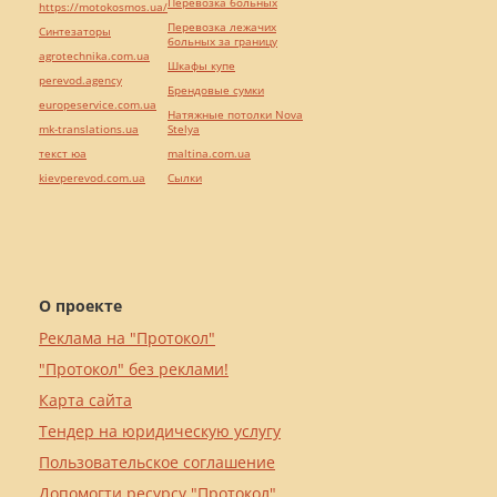
Перевозка больных
https://motokosmos.ua/
Перевозка лежачих
Синтезаторы
больных за границу
agrotechnika.com.ua
Шкафы купе
perevod.agency
Брендовые сумки
europeservice.com.ua
Натяжные потолки Nova
mk-translations.ua
Stelya
текст юа
maltina.com.ua
kievperevod.com.ua
Cылки
О проекте
Реклама на "Протокол"
"Протокол" без реклами!
Карта сайта
Тендер на юридическую услугу
Пользовательское соглашение
Допомогти ресурсу "Протокол"