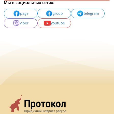
Мы в социальных сетях:
page
group
telegram
viber
youtube