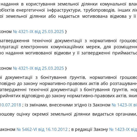
надання в користування земельної ділянки комунальної власн
б’єктів енергетичної інфраструктури, трубопроводів, інших лі
ої земельної ділянки або надається мотивована відмова у її
аконом
№ 4321-IX від 25.03.2025
}
атвердження технічної документації з нормативної грошової
луатації електронних комунікаційних мереж, для розміщення
про надання мотивованої відмови у її затвердженні приймаєтьс
аконом
№ 4321-IX від 25.03.2025
}
ї документації з бонітування ґрунтів, нормативної грошо
дповідно до закону нормативно-правових актів або розташуванн
атвердженні технічної документації з бонітування ґрунтів, н
прийнятих відповідно до закону нормативно-правових актів, яки
 10.07.2018
; із змінами, внесеними згідно із Законом
№ 1423-IX в
грошову оцінку окремої земельної ділянки видається органа
 Законом
№ 5462-VI від 16.10.2012
; в редакції Закону
№ 1423-IX від