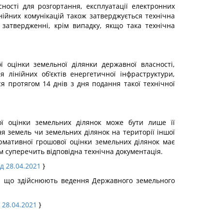
ості для розгортання, експлуатації електронних
нійних комунікацій також затверджується технічна
 затвердженні, крім випадку, якщо така технічна
 оцінки земельної ділянки державної власності,
 лінійних об’єктів енергетичної інфраструктури,
я протягом 14 днів з дня подання такої технічної
вої оцінки земельних ділянок може бути лише її
я земель чи земельних ділянок на території іншої
ормативної грошової оцінки земельних ділянок має
м суперечить відповідна технічна документація.
ід 28.04.2021
}
ми, що здійснюють ведення Державного земельного
 28.04.2021
}