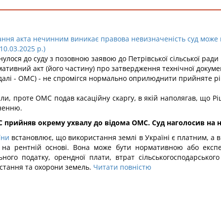
ання акта нечинним виникає правова невизначеність суд може 
0.03.2025 р.)
улося до суду з позовною заявою до Петрівської сільської ради
ивний акт (його частину) про затвердження технічної докумен
 (далі - ОМС) - не спромігся нормально оприлюднити прийняте 
вали, проте ОМС подав касаційну скаргу, в якій наполягав, що
ненню.
АС прийняв окрему ухвалу до відома ОМС. Суд наголосив на 
їни
встановлює, що використання землі в Україні є платним, а 
 на рентній основі. Вона може бути нормативною або експ
ного податку, орендної плати, втрат сільськогосподарського
стання та охорони земель.
Читати повністю