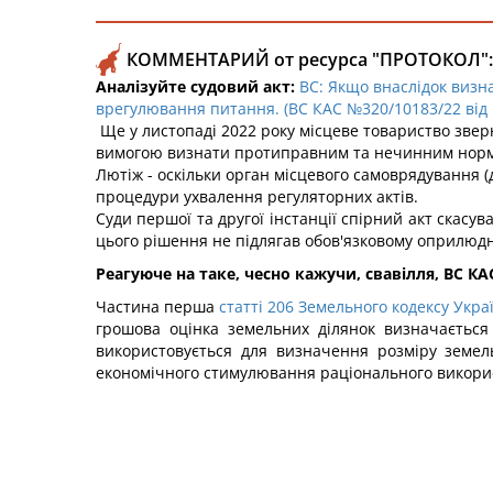
КОММЕНТАРИЙ от ресурса "ПРОТОКОЛ":
Аналізуйте судовий акт:
ВС: Якщо внаслідок визн
врегулювання питання. (ВС КАС №320/10183/22 від 1
Ще у листопаді 2022 року місцеве товариство зверн
вимогою визнати протиправним та нечинним нормат
Лютіж - оскільки орган місцевого самоврядування
процедури ухвалення регуляторних актів.
Суди першої та другої інстанції спірний акт скасу
цього рішення не підлягав обов'язковому оприлюд
Реагуюче на таке, чесно кажучи, свавілля, ВС К
Частина перша
статті 206 Земельного кодексу Укра
грошова оцінка земельних ділянок визначається
використовується для визначення розміру земель
економічного стимулювання раціонального викори