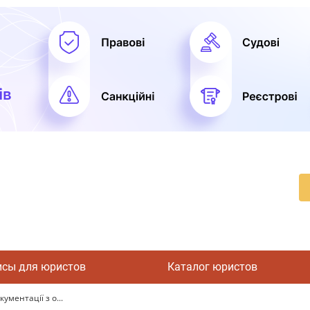
исы для юристов
Каталог юристов
ументації з о...