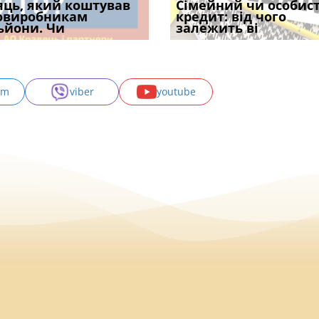
уд встановив для
яць, який коштував
Чи потрібна ФОП
Документи, на яких не
Огляд практики ВС від
Сімейний чи особис
Восьмий ААС фак
одування шкоди
овиробникам
печатка у 2026 році:
проставляється
Ростислава Кравця, що
кредит: від чого
підтвердив, що 
с
ьйони. Чи
правила засто
апостиль: пер
опублі
залежить ві
може скас
am
viber
youtube