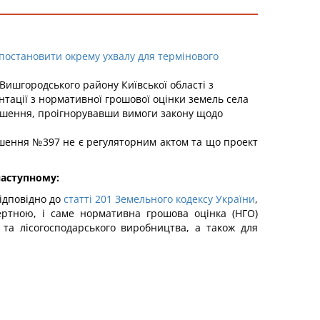
постановити окрему ухвалу для термінового
 Вишгородського району Київської області з
тації з нормативної грошової оцінки земель села
рішення, проігнорувавши вимоги закону щодо
 Рішення №397 не є регуляторним актом та що проект
наступному:
відповідно до
статті 201 Земельного кодексу України
,
ертною, і саме нормативна грошова оцінка (НГО)
 та лісогосподарського виробництва, а також для