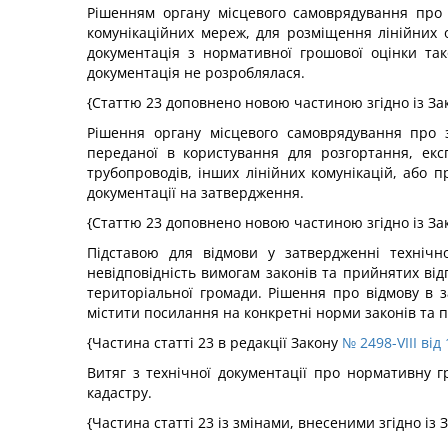
Рішенням органу місцевого самоврядування про 
комунікаційних мереж, для розміщення лінійних о
документація з нормативної грошової оцінки так
документація не розроблялася.
{Статтю 23 доповнено новою частиною згідно із З
Рішення органу місцевого самоврядування про з
переданої в користування для розгортання, експ
трубопроводів, інших лінійних комунікацій, або 
документації на затвердження.
{Статтю 23 доповнено новою частиною згідно із З
Підставою для відмови у затвердженні технічно
невідповідність вимогам законів та прийнятих ві
територіальної громади. Рішення про відмову в з
містити посилання на конкретні норми законів та 
{Частина статті 23 в редакції Закону
№ 2498-VIII від
Витяг з технічної документації про нормативну 
кадастру.
{Частина статті 23 із змінами, внесеними згідно із