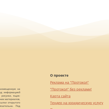
О проекте
Реклама на "Протокол"
"Протокол" без реклами!
 размещенную на
Под информацией
Карта сайта
 рисунки, ящик-
ании материалов,
Тендер на юридическую услугу
сылки открытого
язательна. Под