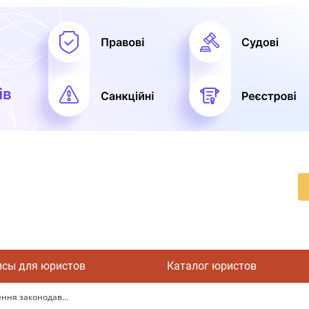
исы для юристов
Каталог юристов
ення законодав...