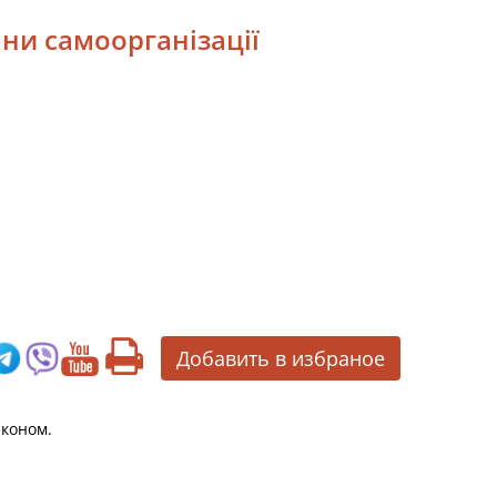
ани самоорганізації
Добавить в избраное
аконом.