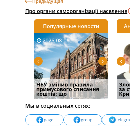
Предыдущая
Про органи самоорганізації населення
Популярные новости
Ан
2026-08-06
2026-08-03
2026-
20
і
НБУ змінив правила
Водії можуть отримати
Якщо с
Зло
способом
примусового списання
компенсацію за
відшк
за 
вих
коштів: що
незаконні дії
наявні
Кри
Мы в социальных сетях:
page
group
telegr