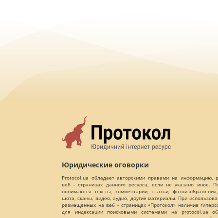
Юридические оговорки
Protocol.ua обладает авторскими правами на информацию,
веб - страницах данного ресурса, если не указано иное. 
понимаются тексты, комментарии, статьи, фотоизображения,
шота, сканы, видео, аудио, другие материалы. При использов
размещенных на веб - страницах «Протокол» наличие гиперс
для индексации поисковыми системами на protocol.ua об