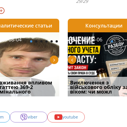
29/29
алитические статьи
Консультации
08-06
26-08-04
2026-08-05
2026-08-06
2026-08-04
2026-08-06
2026-07-30
уд встановив для
вживання впливом
Особливості захисту у
Документи, на яких не
Переоформлення
Виключення з
Восьмий ААС фак
одування шкоди
статтею 369-2
кримінальному
проставляється
відстрочки за іншою
військового обліку з
підтвердив, що 
с
мінального
провадженні: я
апостиль: пер
підставою: нов
віком: чи можл
може скас
am
viber
youtube