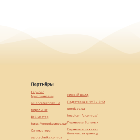
Партнёры
Серьги с
Винный шкаф
бриллиантами
Подготовка к НМТ / ВНО
alliancetechnika.ua
pereklad.ua
миралинкс
hospice-life.com.ua/
Веб мастер
Перевозка больных
https://motokosmos.ua/
Перевозка лежачих
Синтезаторы
больных за границу
agrotechnika.com.ua