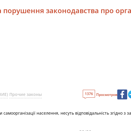
за порушення законодавства про орг
1376
НИЕ)
Прочие законы
Просмотров
 самоорганізації населення, несуть відповідальність згідно з з