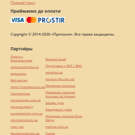
Полный текст
Приймаємо до оплати
Copyright © 2014-2026 «Протокол». Все права защищены.
Партнёры
Серьги с
Винный шкаф
бриллиантами
Подготовка к НМТ / ВНО
alliancetechnika.ua
pereklad.ua
миралинкс
hospice-life.com.ua/
Веб мастер
Перевозка больных
https://motokosmos.ua/
Перевозка лежачих
Синтезаторы
больных за границу
agrotechnika.com.ua
Шкафы купе
perevod.agency
Брендовые сумки
europeservice.com.ua
Натяжные потолки Nova
mk-translations.ua
Stelya
текст юа
maltina.com.ua
kievperevod.com.ua
Cылки