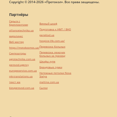
Copyright © 2014-2026 «Протокол». Все права защищены.
Партнёры
Серьги с
Винный шкаф
бриллиантами
Подготовка к НМТ / ВНО
alliancetechnika.ua
pereklad.ua
миралинкс
hospice-life.com.ua/
Веб мастер
Перевозка больных
https://motokosmos.ua/
Перевозка лежачих
Синтезаторы
больных за границу
agrotechnika.com.ua
Шкафы купе
perevod.agency
Брендовые сумки
europeservice.com.ua
Натяжные потолки Nova
mk-translations.ua
Stelya
текст юа
maltina.com.ua
kievperevod.com.ua
Cылки