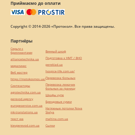
Приймаємо до оплати
Copyright © 2014-2026 «Протокол». Все права защищены.
Партнёры
Серьги с
Винный шкаф
бриллиантами
Подготовка к НМТ / ВНО
alliancetechnika.ua
pereklad.ua
миралинкс
hospice-life.com.ua/
Веб мастер
Перевозка больных
https://motokosmos.ua/
Перевозка лежачих
Синтезаторы
больных за границу
agrotechnika.com.ua
Шкафы купе
perevod.agency
Брендовые сумки
europeservice.com.ua
Натяжные потолки Nova
mk-translations.ua
Stelya
текст юа
maltina.com.ua
kievperevod.com.ua
Cылки