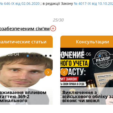
№ 646-IX від 02.06.2020
; в редакції Закону
№ 4017-IX від 10.10.20
25/30
озабезпеченим сім'ям
алитические статьи
Консультации
08-06
26-08-04
2026-08-05
2026-08-06
2026-08-04
2026-08-06
2026-07-30
уд встановив для
вживання впливом
Особливості захисту у
Документи, на яких не
Переоформлення
Виключення з
Восьмий ААС фак
одування шкоди
статтею 369-2
кримінальному
проставляється
відстрочки за іншою
військового обліку з
підтвердив, що 
с
мінального
провадженні: я
апостиль: пер
підставою: нов
віком: чи можл
може скас