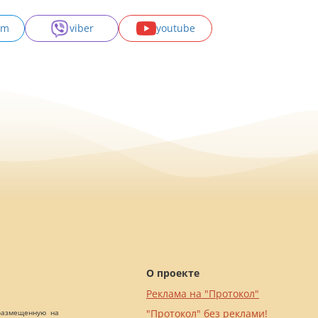
am
viber
youtube
О проекте
Реклама на "Протокол"
"Протокол" без реклами!
 размещенную на