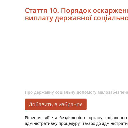
Стаття 10. Порядок оскарженн
виплату державної соціальн
Про державну соціальну допомогу малозабезпеч
Добавить в избраное
Рішення, дії чи бездіяльність органу соціально
адміністративну процедуру" та/або до адміністрати