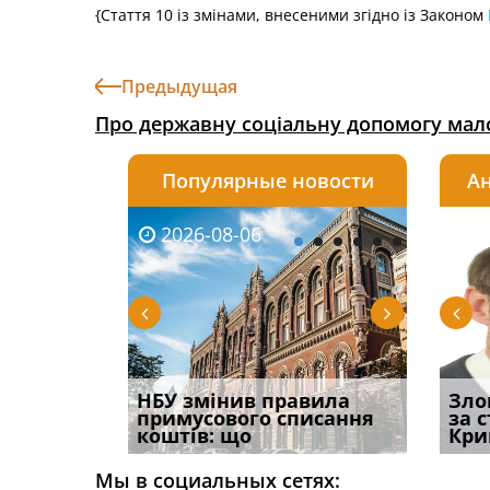
{Стаття 10 із змінами, внесеними згідно із Законом
Предыдущая
Про державну соціальну допомогу мал
Популярные новости
Ан
2026-08-06
2026-08-03
2026-
20
і
НБУ змінив правила
Водії можуть отримати
Якщо с
Зло
способом
примусового списання
компенсацію за
відшк
за 
вих
коштів: що
незаконні дії
наявні
Кри
Мы в социальных сетях: