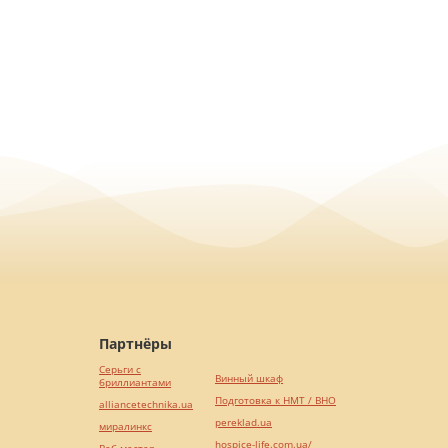
Партнёры
Серьги с
Винный шкаф
бриллиантами
Подготовка к НМТ / ВНО
alliancetechnika.ua
pereklad.ua
миралинкс
hospice-life.com.ua/