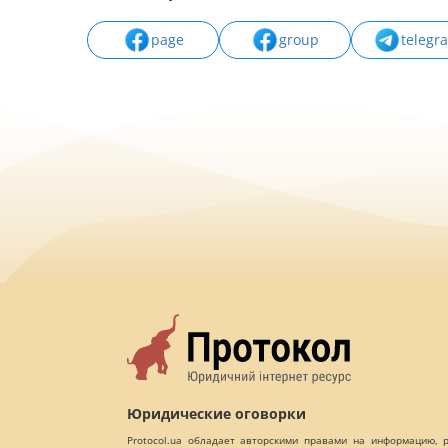
page
group
telegr
Юридические оговорки
Protocol.ua обладает авторскими правами на информацию,