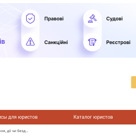
исы для юристов
Каталог юристов
, дії чи безд...