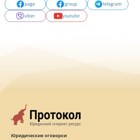
page
group
telegram
viber
youtube
Юридические оговорки