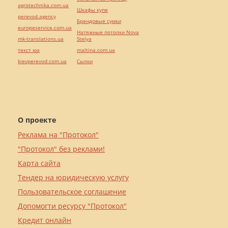
agrotechnika.com.ua
Шкафы купе
perevod.agency
Брендовые сумки
europeservice.com.ua
Натяжные потолки Nova
mk-translations.ua
Stelya
текст юа
maltina.com.ua
kievperevod.com.ua
Cылки
О проекте
Реклама на "Протокол"
"Протокол" без реклами!
Карта сайта
Тендер на юридическую услугу
Пользовательское соглашение
Допомогти ресурсу "Протокол"
Кредит онлайн