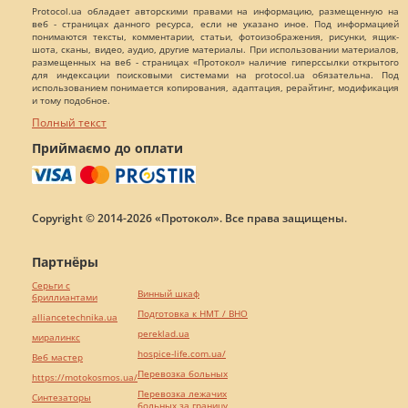
Protocol.ua обладает авторскими правами на информацию, размещенную на
веб - страницах данного ресурса, если не указано иное. Под информацией
понимаются тексты, комментарии, статьи, фотоизображения, рисунки, ящик-
шота, сканы, видео, аудио, другие материалы. При использовании материалов,
размещенных на веб - страницах «Протокол» наличие гиперссылки открытого
для индексации поисковыми системами на protocol.ua обязательна. Под
использованием понимается копирования, адаптация, рерайтинг, модификация
и тому подобное.
Полный текст
Приймаємо до оплати
Copyright © 2014-2026 «Протокол». Все права защищены.
Партнёры
Серьги с
Винный шкаф
бриллиантами
Подготовка к НМТ / ВНО
alliancetechnika.ua
pereklad.ua
миралинкс
hospice-life.com.ua/
Веб мастер
Перевозка больных
https://motokosmos.ua/
Перевозка лежачих
Синтезаторы
больных за границу