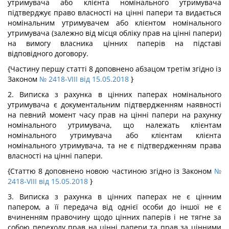
утримувача або клієнта номінального утримувача
підтверджує право власності на цінні папери та видається
номінальним утримувачем або клієнтом номінального
утримувача (залежно від місця обліку прав на цінні папери)
на вимогу власника цінних паперів на підставі
відповідного договору.
{Частину першу статті 8 доповнено абзацом третім згідно із
Законом
№ 2418-VIII від 15.05.2018
}
2. Виписка з рахунка в цінних паперах номінального
утримувача є документальним підтвердженням наявності
на певний момент часу прав на цінні папери на рахунку
номінального утримувача, що належать клієнтам
номінального утримувача або клієнтам клієнта
номінального утримувача, та не є підтвердженням права
власності на цінні папери.
{Статтю 8 доповнено новою частиною згідно із Законом
№
2418-VIII від 15.05.2018
}
3. Виписка з рахунка в цінних паперах не є цінним
папером, а її передача від однієї особи до іншої не є
вчиненням правочину щодо цінних паперів і не тягне за
собою переходу прав на цінні папери та прав за цінними