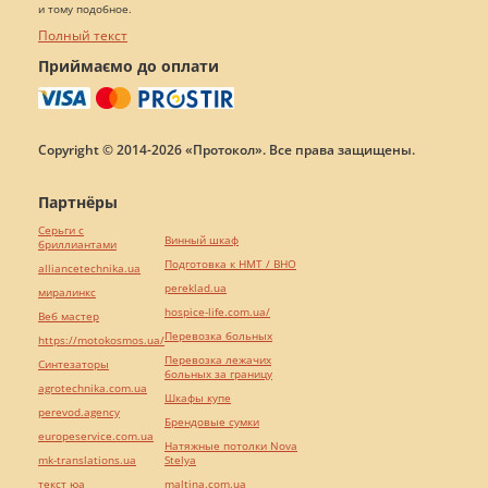
и тому подобное.
Полный текст
Приймаємо до оплати
Copyright © 2014-2026 «Протокол». Все права защищены.
Партнёры
Серьги с
Винный шкаф
бриллиантами
Подготовка к НМТ / ВНО
alliancetechnika.ua
pereklad.ua
миралинкс
hospice-life.com.ua/
Веб мастер
Перевозка больных
https://motokosmos.ua/
Перевозка лежачих
Синтезаторы
больных за границу
agrotechnika.com.ua
Шкафы купе
perevod.agency
Брендовые сумки
europeservice.com.ua
Натяжные потолки Nova
mk-translations.ua
Stelya
текст юа
maltina.com.ua