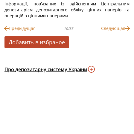
інформації, пов’язаних із здійсненням Центральним
депозитарієм депозитарного обліку цінних паперів та
операцій з цінними паперами.
Предыдущая
Следующая
10/35
Добавить в избраное
Про депозитарну систему України