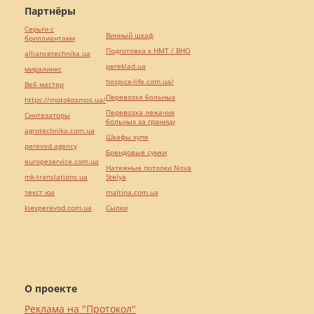
Партнёры
Серьги с
Винный шкаф
бриллиантами
Подготовка к НМТ / ВНО
alliancetechnika.ua
pereklad.ua
миралинкс
hospice-life.com.ua/
Веб мастер
Перевозка больных
https://motokosmos.ua/
Перевозка лежачих
Синтезаторы
больных за границу
agrotechnika.com.ua
Шкафы купе
perevod.agency
Брендовые сумки
europeservice.com.ua
Натяжные потолки Nova
mk-translations.ua
Stelya
текст юа
maltina.com.ua
kievperevod.com.ua
Cылки
О проекте
Реклама на "Протокол"