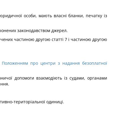
ридичної особи, мають власні бланки, печатку із
оронених законодавством джерел.
ачених частиною другою статті 7 і частиною другою
я
Положенням про
центри з надання безоплатної
ничої допомоги взаємодіють із судами, органами
ання.
ативно-територіальної одиниці.