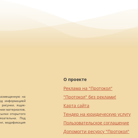
О проекте
Реклама на "Протокол"
"Протокол" без реклами!
 размещенную на
Под информацией
Карта сайта
 рисунки, ящик-
ании материалов,
Тендер на юридическую услугу
сылки открытого
язательна. Под
Пользовательское соглашение
нг, модификация
Допомогти ресурсу "Протокол"