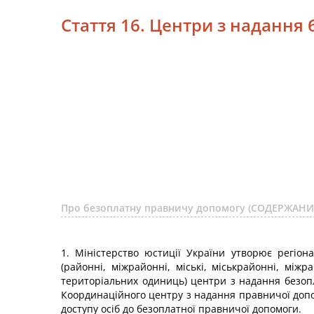
Стаття 16. Центри з надання
Про безоплатну правничу допомогу (СОДЕРЖАНИ
1. Міністерство юстиції України утворює регіона
(районні, міжрайонні, міські, міськрайонні, між
територіальних одиниць) центри з надання безоп
Координаційного центру з надання правничої допо
доступу осіб до безоплатної правничої допомоги.