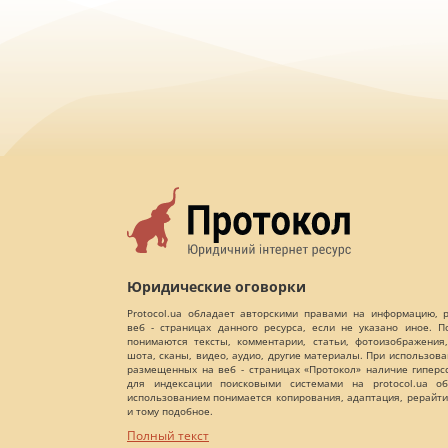
Юридические оговорки
Protocol.ua обладает авторскими правами на информацию,
веб - страницах данного ресурса, если не указано иное. 
понимаются тексты, комментарии, статьи, фотоизображения,
шота, сканы, видео, аудио, другие материалы. При использов
размещенных на веб - страницах «Протокол» наличие гиперс
для индексации поисковыми системами на protocol.ua об
использованием понимается копирования, адаптация, рерайти
и тому подобное.
Полный текст