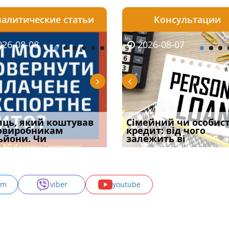
алитические статьи
Консультации
08-06
26-08-08
2026-08-05
2026-08-06
2026-08-07
2026-08-07
2026-07-30
уд встановив для
яць, який коштував
Чи потрібна ФОП
Документи, на яких не
Огляд практики ВС від
Сімейний чи особис
Восьмий ААС фак
одування шкоди
овиробникам
печатка у 2026 році:
проставляється
Ростислава Кравця, що
кредит: від чого
підтвердив, що 
с
ьйони. Чи
правила засто
апостиль: пер
опублі
залежить ві
може скас
am
viber
youtube