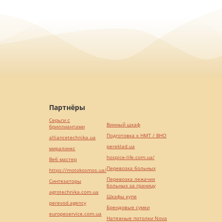
Партнёры
Серьги с
Винный шкаф
бриллиантами
Подготовка к НМТ / ВНО
alliancetechnika.ua
pereklad.ua
миралинкс
hospice-life.com.ua/
Веб мастер
Перевозка больных
https://motokosmos.ua/
Перевозка лежачих
Синтезаторы
больных за границу
agrotechnika.com.ua
Шкафы купе
perevod.agency
Брендовые сумки
europeservice.com.ua
Натяжные потолки Nova