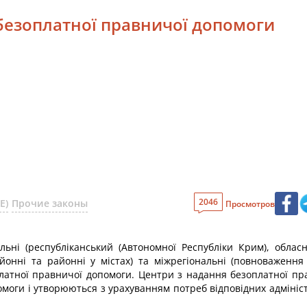
 безоплатної правничої допомоги
2046
Е)
Прочие законы
Просмотров
льні (республіканський (Автономної Республіки Крим), обласні
районні та районні у містах) та міжрегіональні (повноважен
латної правничої допомоги. Центри з надання безоплатної пр
моги і утворюються з урахуванням потреб відповідних адміні