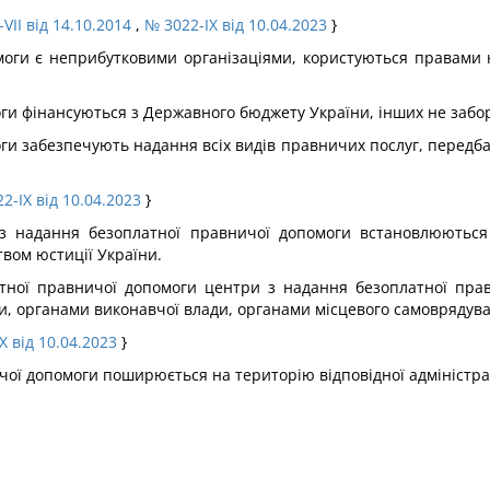
VII від 14.10.2014
,
№ 3022-IX від 10.04.2023
}
моги є неприбутковими організаціями, користуються правами ю
оги фінансуються з Державного бюджету України, інших не заб
ги забезпечують надання всіх видів правничих послуг, передб
2-IX від 10.04.2023
}
в з надання безоплатної правничої допомоги встановлюютьс
твом юстиції України.
атної правничої допомоги центри з надання безоплатної прав
, органами виконавчої влади, органами місцевого самоврядув
X від 10.04.2023
}
ичої допомоги поширюється на територію відповідної адміністр