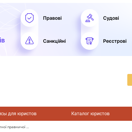
исы для юристов
Каталог юристов
ної правничої ...