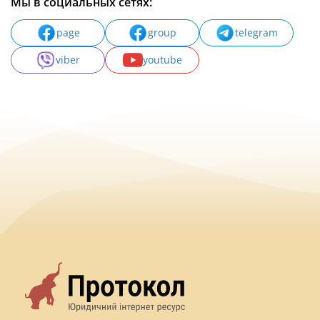
Мы в социальных сетях:
page
group
telegram
viber
youtube