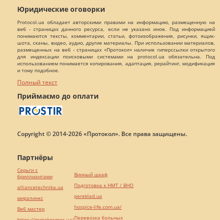
Юридические оговорки
Protocol.ua обладает авторскими правами на информацию, размещенную на
веб - страницах данного ресурса, если не указано иное. Под информацией
понимаются тексты, комментарии, статьи, фотоизображения, рисунки, ящик-
шота, сканы, видео, аудио, другие материалы. При использовании материалов,
размещенных на веб - страницах «Протокол» наличие гиперссылки открытого
для индексации поисковыми системами на protocol.ua обязательна. Под
использованием понимается копирования, адаптация, рерайтинг, модификация
и тому подобное.
Полный текст
Приймаємо до оплати
Copyright © 2014-2026 «Протокол». Все права защищены.
Партнёры
Серьги с
Винный шкаф
бриллиантами
Подготовка к НМТ / ВНО
alliancetechnika.ua
pereklad.ua
миралинкс
hospice-life.com.ua/
Веб мастер
Перевозка больных
https://motokosmos.ua/