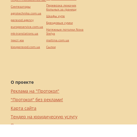
Перевозка лежачих
Синтезаторы
больных за границу
agrotechnika.com.ua
Шкафы купе
perevod.agency
Брендовые сумки
europeservice.com.ua
Натяжные потолки Nova
mk-translations.ua
Stelya
текст юа
maltina.com.ua
kievperevod.com.ua
Cылки
О проекте
Реклама на "Протокол"
"Протокол" без реклами!
Карта сайта
Тендер на юридическую услугу
Пользовательское соглашение
Допомогти ресурсу "Протокол"