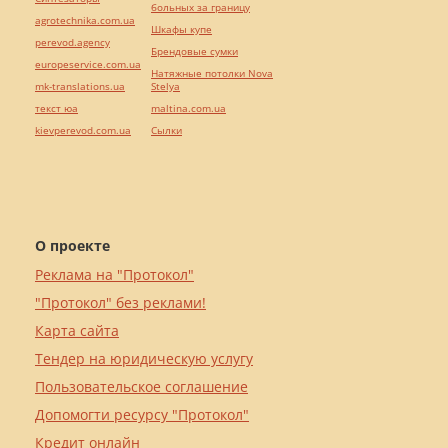
больных за границу
agrotechnika.com.ua
Шкафы купе
perevod.agency
Брендовые сумки
europeservice.com.ua
Натяжные потолки Nova
mk-translations.ua
Stelya
текст юа
maltina.com.ua
kievperevod.com.ua
Cылки
О проекте
Реклама на "Протокол"
"Протокол" без реклами!
Карта сайта
Тендер на юридическую услугу
Пользовательское соглашение
Допомогти ресурсу "Протокол"
Кредит онлайн