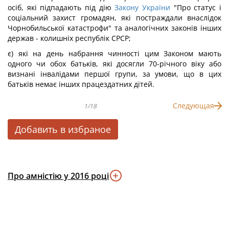
осіб, які підпадають під дію
Закону України
"Про статус і
соціальний захист громадян, які постраждали внаслідок
Чорнобильської катастрофи" та аналогічних законів інших
держав - колишніх республік СРСР;
є) які на день набрання чинності цим Законом мають
одного чи обох батьків, які досягли 70-річного віку або
визнані інвалідами першої групи, за умови, що в цих
батьків немає інших працездатних дітей.
Следующая
1/18
Добавить в избраное
Про амністію у 2016 році