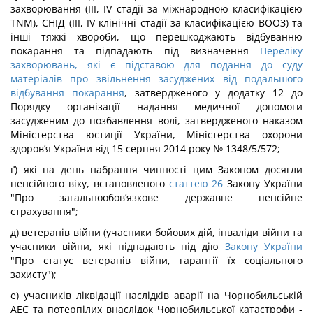
захворювання (III, IV стадії за міжнародною класифікацією
TNM), СНІД (III, IV клінічні стадії за класифікацією ВООЗ) та
інші тяжкі хвороби, що перешкоджають відбуванню
покарання та підпадають під визначення
Переліку
захворювань, які є підставою для подання до суду
матеріалів про звільнення засуджених від подальшого
відбування покарання
, затвердженого у додатку 12 до
Порядку організації надання медичної допомоги
засудженим до позбавлення волі, затвердженого наказом
Міністерства юстиції України, Міністерства охорони
здоров’я України від 15 серпня 2014 року № 1348/5/572;
ґ) які на день набрання чинності цим Законом досягли
пенсійного віку, встановленого
статтею 26
Закону України
"Про загальнообов’язкове державне пенсійне
страхування";
д) ветеранів війни (учасники бойових дій, інваліди війни та
учасники війни, які підпадають під дію
Закону України
"Про статус ветеранів війни, гарантії їх соціального
захисту");
е) учасників ліквідації наслідків аварії на Чорнобильській
АЕС та потерпілих внаслідок Чорнобильської катастрофи -