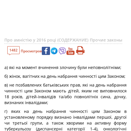
Про амністію у 2016 році (СОДЕРЖАНИЕ)
Прочие законы
1482
Просмотров
а) які на момент вчинення злочину були неповнолітніми;
б) жінок, вагітних на день набрання чинності цим Законом;
в) не позбавлених батьківських прав, які на день набрання
чинності цим Законом мають дітей, яким не виповнилося
18 років, дітей-інвалідів та/або повнолітніх сина, дочку,
визнаних інвалідами;
г) яких на день набрання чинності цим Законом в
установленому порядку визнано інвалідами першої, другої
чи третьої групи, а також хворими на активну форму
туберкульозу (диспансерні категорії 1-4), онкологічні