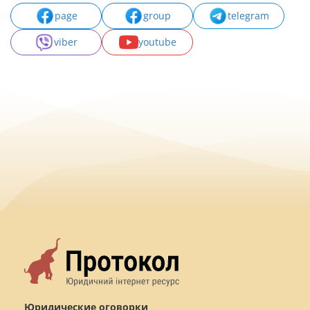
page
group
telegram
viber
youtube
Юридические оговорки