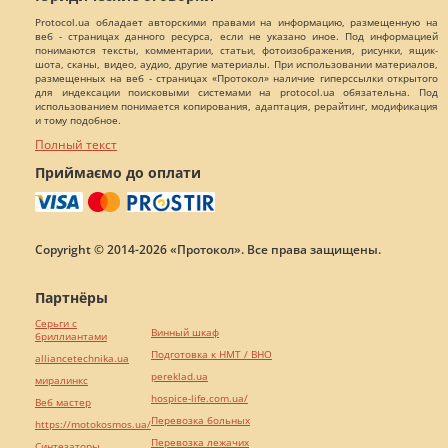
Protocol.ua обладает авторскими правами на информацию, размещенную на
веб - страницах данного ресурса, если не указано иное. Под информацией
понимаются тексты, комментарии, статьи, фотоизображения, рисунки, ящик-
шота, сканы, видео, аудио, другие материалы. При использовании материалов,
размещенных на веб - страницах «Протокол» наличие гиперссылки открытого
для индексации поисковыми системами на protocol.ua обязательна. Под
использованием понимается копирования, адаптация, рерайтинг, модификация
и тому подобное.
Полный текст
Приймаємо до оплати
Copyright © 2014-2026 «Протокол». Все права защищены.
Партнёры
Серьги с
Винный шкаф
бриллиантами
Подготовка к НМТ / ВНО
alliancetechnika.ua
pereklad.ua
миралинкс
hospice-life.com.ua/
Веб мастер
Перевозка больных
https://motokosmos.ua/
Перевозка лежачих
Синтезаторы