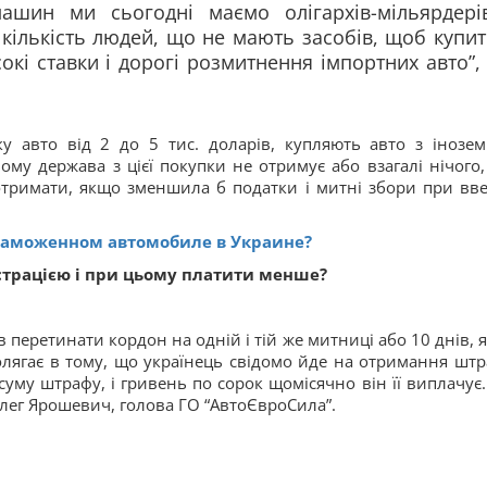
машин ми сьогодні маємо олігархів-мільярдерів
 кількість людей, що не мають засобів, щоб купи
окі ставки і дорогі розмитнення імпортних авто”,
ку авто від 2 до 5 тис. доларів, купляють авто з інозе
ому держава з цієї покупки не отримує або взагалі нічого,
отримати, якщо зменшила б податки і митні збори при вве
стаможенном автомобиле в Украине?
єстрацією і при цьому платити менше?
в перетинати кордон на одній і тій же митниці або 10 днів, 
полягає в тому, що українець свідомо йде на отримання штр
уму штрафу, і гривень по сорок щомісячно він її виплачує. 
 Олег Ярошевич, голова ГО “АвтоЄвроСила”.