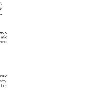
,
ти
 –
мною
 або
зені
якщо
афу.
І ця