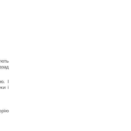
ують
азад
ю. І
ки і
орію