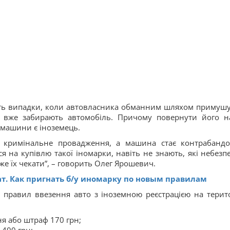
ють випадки, коли автовласника обманним шляхом примуш
м вже забирають автомобіль. Причому повернути його н
машини є іноземець.
ь кримінальне провадження, а машина стає контрабандо
 на купівлю такої іномарки, навіть не знають, які небезпе
же їх чекати”, – говорить Олег Ярошевич.
ат. Как пригнать б/у иномарку по новым правилам
 правил ввезення авто з іноземною реєстрацією на терит
я або штраф 170 грн;