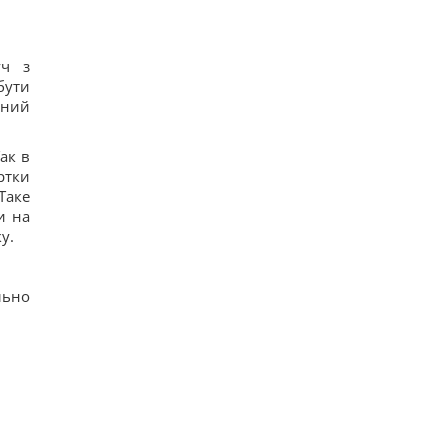
уч з
бути
тний
ак в
ртки
Таке
и на
у.
льно