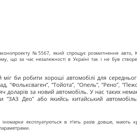
законопроекту №5567, який спрощує розмитнення авто, 
му, що за час незалежності в Україні так і не був створ
 міг би робити хороші автомобілі для середньо
лад, “Фольксваген”, “Тойота”, “Опель”, “Рено”, “Пеж
яч доларів за новий автомобіль. У нас таких нема
 “ЗАЗ Део” або якийсь китайський автомобіль”
і іномарки експлуатуються в п’ять разів довше, мають к
 параметрами.