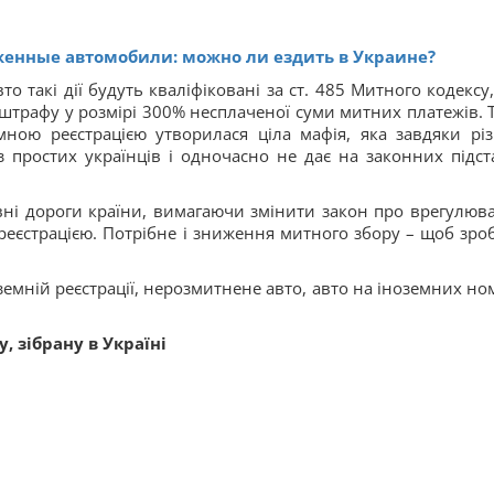
енные автомобили: можно ли ездить в Украине?
 такі дії будуть кваліфіковані за ст. 485 Митного кодексу, 
штрафу у розмірі 300% несплаченої суми митних платежів. 
мною реєстрацією утворилася ціла мафія, яка завдяки рі
 простих українців і одночасно не дає на законних підст
ловні дороги країни, вимагаючи змінити закон про врегулюв
еєстрацією. Потрібне і зниження митного збору – щоб зро
 зібрану в Україні