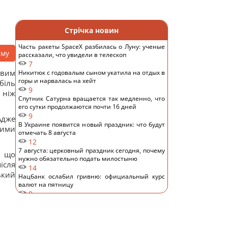
Стрічка новин
Часть ракеты SpaceX разбилась о Луну: ученые
аму
рассказали, что увидели в телескоп
7
овим
Никитюк с годовалым сыном укатила на отдых в
горы и нарвалась на хейт
біль
9
 ніж
Спутник Сатурна вращается так медленно, что
его сутки продолжаются почти 16 дней
9
Адже
В Украине появится новый праздник: что будут
ними
отмечать 8 августа
12
7 августа: церковный праздник сегодня, почему
, що
нужно обязательно подать милостыню
ісля
14
ький
Нацбанк ослабил гривню: официальный курс
валют на пятницу
9
Россияне нанесли удары по Днепропетровской
области: погибли пять человек, много раненых
14