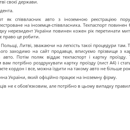
тві своєї держави.
дента.
рт як співвласник авто з іноземною реєстрацією пор
еєстроване на іноземця-співвласника. Техпаспорт повинен 
дку нерезидент України повинен кожен рік перетинати ми
є право це робити.
Польщі, Литві, зважаючи на легкість такої процедури там. Т
ого заходимо на сайт продавця, вписуємо прізвище з ка
авто. Потім поляк віддає техпаспорт і картку проїзду. 
ам потрібно роздрукувати картку проїзду (лист А4) і стат
єте кордон і все, можна їздити на такому авто не більше рок
на України, який офіційно працює на іноземну фірму.
яців не є обов’язковим, але потрібно в цьому випадку прави