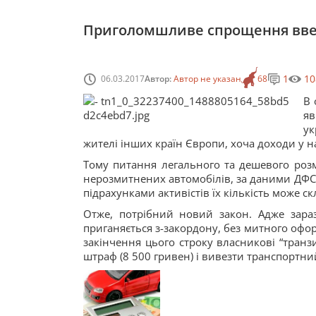
Приголомшливе спрощення ввез
1
10
06.03.2017
Автор:
Автор не указан
68
В 
яв
ук
жителі інших країн Європи, хоча доходи у н
Тому питання легального та дешевого розм
нерозмитнених автомобілів, за даними ДФС, 
підрахунками активістів їх кількість може ск
Отже, потрібний новий закон. Адже зараз
приганяється з-закордону, без митного офор
закінчення цього строку власникові “тран
штраф (8 500 гривен) і вивезти транспортний