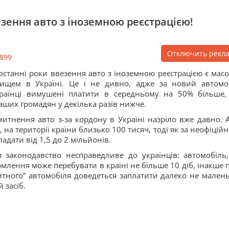
ення авто з іноземною реєстрацією!
Отключить рекл
899
останні роки ввезення авто з іноземною реєстрацією є мас
ищем в Україні. Це і не дивно, адже за новий автомо
раїнці вимушені платити в середньому на 50% більше,
аших громадян у декілька разів нижче.
итнення авто з-за кордону в Україні назріло вже давно. 
на території країни близько 100 тисяч, тоді як за неофіцій
ладати від 1,5 до 2 мільйонів.
 законодавство несправедливе до українців: автомобіль
млення може перебувати в країні не більше 10 діб, інакше п
зитного” автомобіля доведеться заплатити далеко не мален
 засіб.