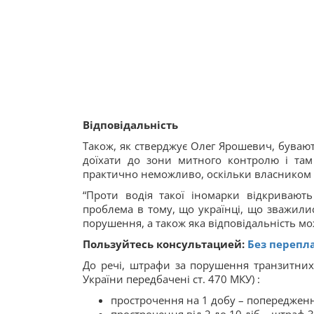
Відповідальність
Також, як стверджує Олег Ярошевич, бува
доїхати до зони митного контролю і та
практично неможливо, оскільки власником 
“Проти водія такої іномарки відкривают
проблема в тому, що українці, що зважилися
порушення, а також яка відповідальність мо
Пользуйтесь консультацией:
Без перепл
До речі, штрафи за порушення транзитних
України передбачені ст. 470 МКУ) :
прострочення на 1 добу – попередженн