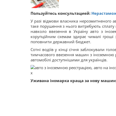
Пользуйтесь консультацией:
Нерастамож
У разі відмови власника нерозмитненого авто
таке порушення з нього витребують сплату 
навколо ввезення в Україну авто з інозе
корупційним схемам здирає чималі гроші з
поповнити державний бюджет.
Сотні водіїв у кінці січня заблокували го
тимчасового ввезення машин з іноземною р
автомобілі доступнішими для українців.
Уживана іномарка краща за нову машину,