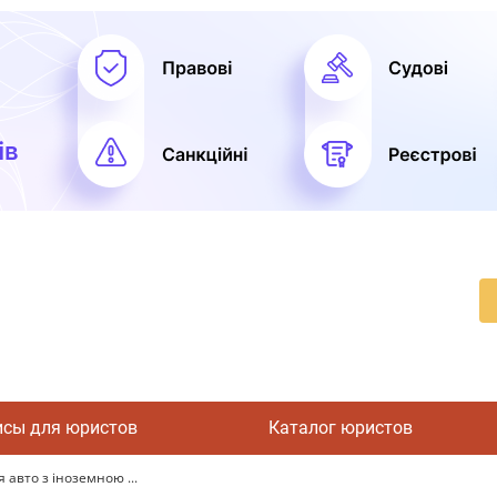
исы для юристов
Каталог юристов
вто з іноземною ...