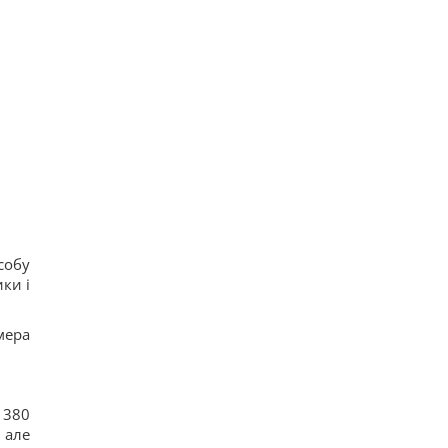
собу
ки і
 380
 але