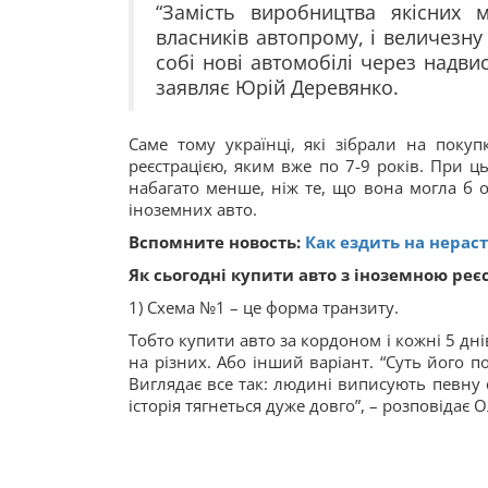
“Замість виробництва якісних 
власників автопрому, і величезну
собі нові автомобілі через надвис
заявляє Юрій Деревянко.
Саме тому українці, які зібрали на покуп
реєстрацією, яким вже по 7-9 років. При ць
набагато менше, ніж те, що вона могла б 
іноземних авто.
Вспомните новость:
Как ездить на нера
Як сьогодні купити авто з іноземною ре
1) Схема №1 – це форма транзиту.
Тобто купити авто за кордоном і кожні 5 дні
на різних. Або інший варіант. “Суть його 
Виглядає все так: людині виписують певну с
історія тягнеться дуже довго”, – розповідає