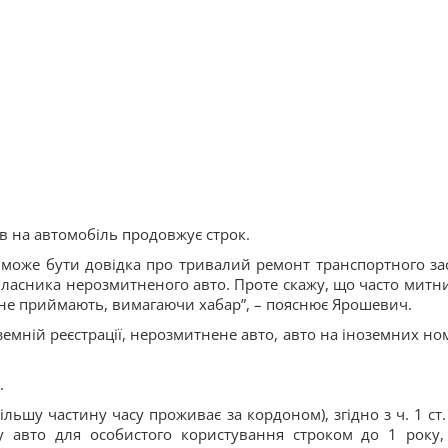
в на автомобіль продовжує строк.
може бути довідка про тривалий ремонт транспортного за
власника нерозмитненого авто. Проте скажу, що часто митни
 не приймають, вимагаючи хабар”, – пояснює Ярошевич.
.
льшу частину часу проживає за кордоном), згідно з ч. 1 ст.
у авто для особистого користування строком до 1 року,