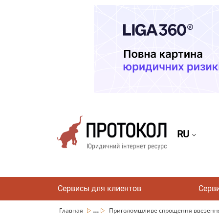
RU
Сервисы для клиентов
Серв
...
Главная
Приголомшливе спрощення ввезення а