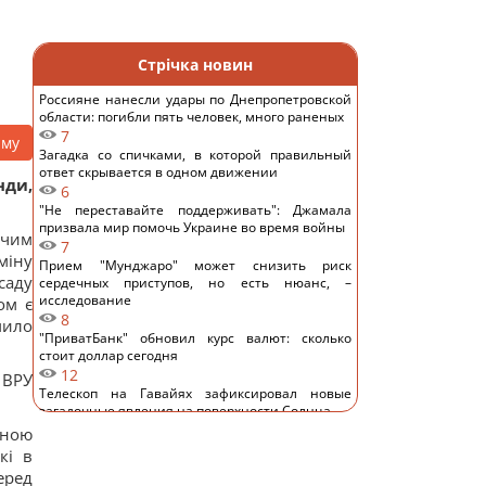
Стрічка новин
Россияне нанесли удары по Днепропетровской
области: погибли пять человек, много раненых
7
аму
Загадка со спичками, в которой правильный
ответ скрывается в одном движении
нди,
6
"Не переставайте поддерживать": Джамала
призвала мир помочь Украине во время войны
жчим
7
міну
Прием "Мунджаро" может снизить риск
саду
сердечных приступов, но есть нюанс, –
исследование
ом є
8
мило
"ПриватБанк" обновил курс валют: сколько
стоит доллар сегодня
12
 ВРУ
Телескоп на Гавайях зафиксировал новые
загадочные явления на поверхности Солнца
10
дною
Трамп "наехал" на Хегсета из-за острой
кі в
нехватки ракет для ПВО, – WP
еред
11