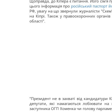
Щоправда, до Кіпера є питання. Його сім'я п
цього інформація про
російський паспорт 
РФ, увагу на що звернули журналісти "Схем"
на Кіпрі. Також у правоохоронних органів
області".
"Президент не в захваті від кандидатури К
депутати, які намагаються лобіювати на
заступника ОГП Хоменка чи голову парламен