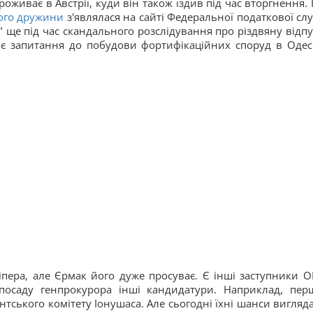
роживає в Австрії, куди він також їздив під час вторгнення. 
його дружини
з'являлася на сайті Федеральної податкової сл
 ще під час скандального розслідування про різдвяну відпу
 є запитання до побудови фортифікаційних споруд в Одес
іпера, але Єрмак його дуже просуває. Є інші заступники О
 посаду генпрокурора інші кандидатури. Наприклад, пер
тського комітету Іонушаса. Але сьогодні їхні шанси вигляд