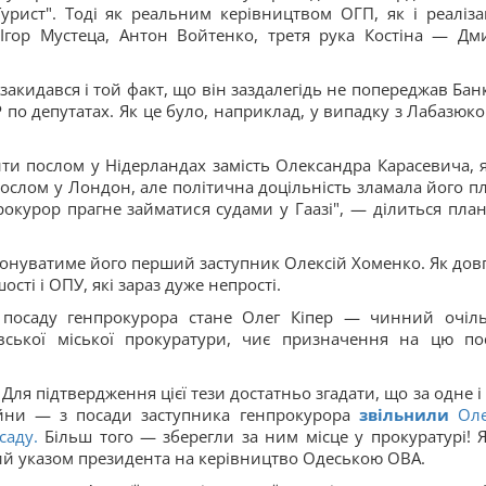
Турист". Тоді як реальним керівництвом ОГП, як і реаліза
 Ігор Мустеца, Антон Войтенко, третя рука Костіна — Дм
закидався і той факт, що він заздалегідь не попереджав Бан
 по депутатах. Як це було, наприклад, у випадку з Лабазюко
ити послом у Нідерландах замість Олександра Карасевича, 
послом у Лондон, але політична доцільність зламала його п
окурор прагне займатися судами у Гаазі", — ділиться пла
иконуватиме його перший заступник Олексій Хоменко. Як дов
сті і ОПУ, які зараз дуже непрості.
 посаду генпрокурора стане Олег Кіпер — чинний очіл
вської міської прокуратури, чиє призначення на цю по
Для підтвердження цієї тези достатньо згадати, що за одне і 
ійни — з посади заступника генпрокурора
звільнили
Оле
саду.
Більш того — зберегли за ним місце у прокуратурі! 
ний указом президента на керівництво Одеською ОВА.