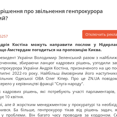
рішення про звільнення генпрокурора
ий?
Отключить рекл
6257
ндрія Костіна можуть направити послом у Нідерла
що Амстердам погодиться на пропозицію Києва.
езидент України Володимир Зеленський разом з найбли
оченням, збираючи ланцюг кадрових рішень, узгодили за
нпрокурора України Андрія Костіна, призначеного на цю по
липні 2022-го року. Найбільш ймовірним його наступник
ільник Одеської ОВА Олег Кіпер. Про це ZN.UA повідо
ерело у керівництві фракції "Слуга народу".
 кадрових рішень, які потребують участі парламентарів,
ує 10 квітня.
ої, але й жорстким менеджментом у прокуратурі та необхі
ився. Ба більше, генпрокурор тікав від рішень задач, я
 у проблеми. Він багато часу проводив за кордоном. С