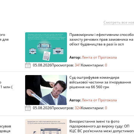
Смотреть все но
ого
Правомірним і ефективним способ
я для
захисту речових прав замовника на
об’єкт будівництва в разі їх осп
Автор:
Лента от Протокола
05.08.2026
Просмотров:
341
Коментарии:
0
Суд оштрафував командира
о
військової частини за ігнорування
1 млн (
рішення на 66 560 грн
Автор:
Лента от Протокола
05.08.2026
Просмотров:
324
Коментарии:
0
Використання імені та фото
асував
підозрюваного до вироку суду: ОП
адовця
КЦС ВС роз’яснила межі допустимог