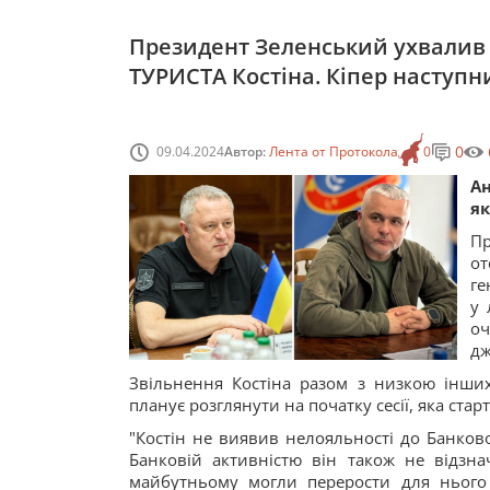
Президент Зеленський ухвалив 
ТУРИСТА Костіна. Кіпер наступн
0
09.04.2024
Автор:
Лента от Протокола
0
А
як
Пр
от
ге
у 
оч
дж
Звільнення Костіна разом з низкою інших
планує розглянути на початку сесії, яка старт
"Костін не виявив нелояльності до Банков
Банковій активністю він також не відзнач
майбутньому могли перерости для нього