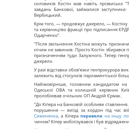
силовиків Костін мав навіть прізвисько "
завдань Банкової, займалися заступники:
Вербицький.
Крім того, — продовжує джерело, — Костіну 
та керівництво фракції про підписання ЄРДР
Одарченко".
"Після звільнення Костіна можуть признач
нічим не завинив. Просто Костін збирався 
призначенням туди Залужного. Тепер генпр
джерело.
У разі відставки обовʼязки генпрокурора в
залежить від стосунків парламентської більшо
Найімовірніше, головним кандидатом на
Одеської ОВА та колишній керівник Киї
пролобіював очільник ОП Андрій Єрмак.
"До Кіпера на Банковій особливе ставлення. 
порушення — виїзд за кордон під час в
Симоненка
, а Кіпера
перевели
на іншу по
чином? Кіпер мобілізувався і був відрядже