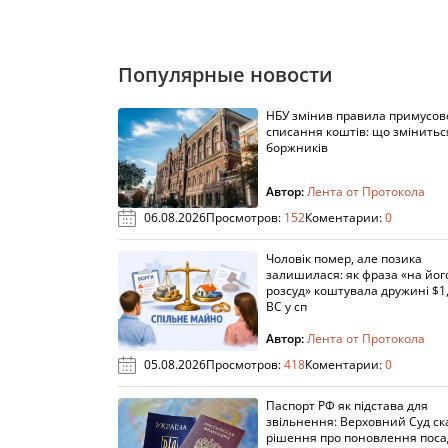
Популярные новости
НБУ змінив правила примусов
списання коштів: що змінитьс
боржників
Автор:
Лента от Протокола
06.08.2026
Просмотров:
152
Коментарии:
0
Чоловік помер, але позика
залишилася: як фраза «на йог
розсуд» коштувала дружині $1,
ВС у сп
Автор:
Лента от Протокола
05.08.2026
Просмотров:
418
Коментарии:
0
Паспорт РФ як підстава для
звільнення: Верховний Суд ск
рішення про поновлення пос