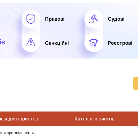
исы для юристов
Каталог юристов
ня про звільненн...