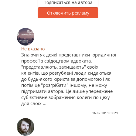
Подписаться на автора
Отключить рекламу
Не вказано
Знаючи як деякі представники юридичної
професії з свідоцтвом адвоката,
"представляють, захищають" своїх
клієнтів, що розгублені люди кидаються
до будь-якого юриста за допомогою і як
потім це "розгрібати" іншому, не можу
підтримати автора. Це лише упереджене
суб'єктивне зображення колеги по цеху
для своїх ...
16.02.2019 03:29