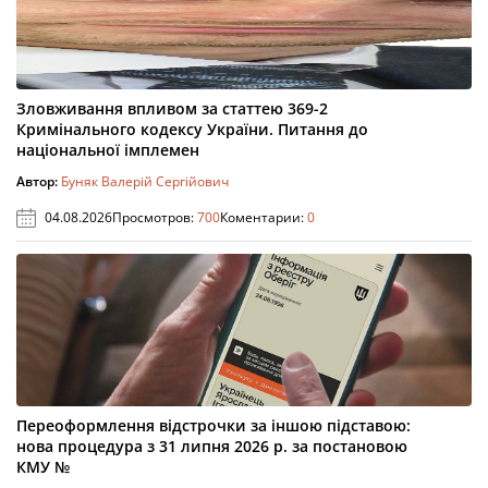
Зловживання впливом за статтею 369-2
Кримінального кодексу України. Питання до
національної імплемен
Автор:
Буняк Валерій Сергійович
04.08.2026
Просмотров:
700
Коментарии:
0
Переоформлення відстрочки за іншою підставою:
нова процедура з 31 липня 2026 р. за постановою
КМУ №