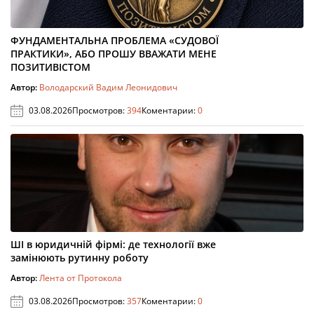
ФУНДАМЕНТАЛЬНА ПРОБЛЕМА «СУДОВОЇ
ПРАКТИКИ», АБО ПРОШУ ВВАЖАТИ МЕНЕ
ПОЗИТИВІСТОМ
Автор:
Володарский Вадим Леонидович
03.08.2026
Просмотров:
394
Коментарии:
0
ШІ в юридичній фірмі: де технології вже
замінюють рутинну роботу
Автор:
Лента от Протокола
03.08.2026
Просмотров:
357
Коментарии:
0