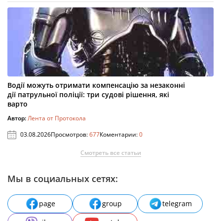
Водії можуть отримати компенсацію за незаконні
дії патрульної поліції: три судові рішення, які
варто
Автор:
Лента от Протокола
03.08.2026
Просмотров:
677
Коментарии:
0
Смотреть все статьи
Мы в социальных сетях:
page
group
telegram