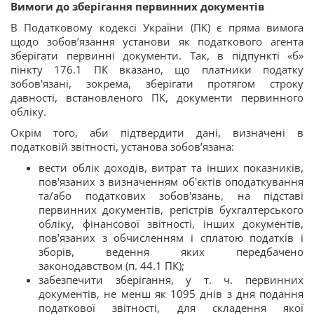
Вимоги до зберігання первинних документів
В Податковому кодексі України (ПК) є пряма вимога
щодо зобов’язання установи як податкового агента
зберігати первинні документи. Так, в підпункті «б»
пінкту 176.1 ПК вказано, що платники податку
зобов'язані, зокрема, зберігати протягом строку
давності, встановленого ПК, документи первинного
обліку.
Окрім того, аби підтвердити дані, визначені в
податковій звітності, установа зобов’язана:
вести облік доходів, витрат та інших показників,
пов'язаних з визначенням об'єктів оподаткування
та/або податкових зобов'язань, на підставі
первинних документів, регістрів бухгалтерського
обліку, фінансової звітності, інших документів,
пов'язаних з обчисленням і сплатою податків і
зборів, ведення яких передбачено
законодавством (п. 44.1 ПК);
забезпечити зберігання, у т. ч. первинних
документів, не менш як 1095 днів з дня подання
податкової звітності, для складення якої