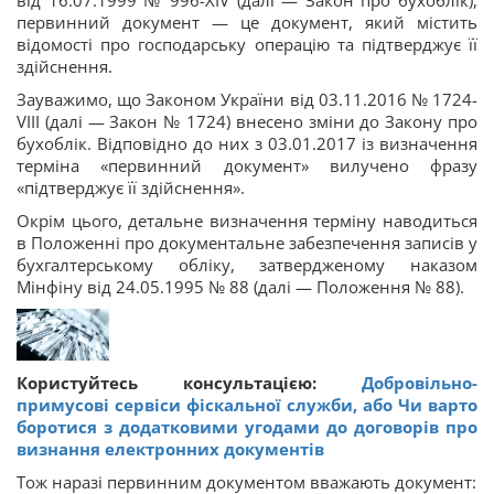
від 16.07.1999 № 996-XIV (далі — Закон про бухоблік),
первинний документ — це документ, який містить
відомості про господарську операцію та підтверджує її
здійснення.
Зауважимо, що Законом України від 03.11.2016 № 1724-
VIII (далі — Закон № 1724) внесено зміни до Закону про
бухоблік. Відповідно до них з 03.01.2017 із визначення
терміна «первинний документ» вилучено фразу
«підтверджує її здійснення».
Окрім цього, детальне визначення терміну наводиться
в Положенні про документальне забезпечення записів у
бухгалтерському обліку, затвердженому наказом
Мінфіну від 24.05.1995 № 88 (далі — Положення № 88).
Користуйтесь консультацією:
Добровільно-
примусові сервіси фіскальної служби, або Чи варто
боротися з додатковими угодами до договорів про
визнання електронних документів
Тож наразі первинним документом вважають документ: