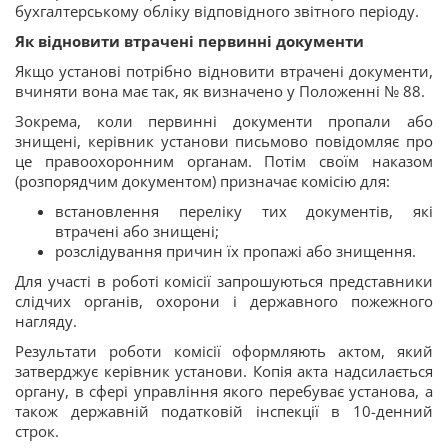
бухгалтерському обліку відповідного звітного періоду.
Як відновити втрачені первинні документи
Якщо установі потрібно відновити втрачені документи,
вчиняти вона має так, як визначено у Положенні № 88.
Зокрема, коли первинні документи пропали або
знищені, керівник установи письмово повідомляє про
це правоохоронним органам. Потім своїм наказом
(розпорядчим документом) призначає комісію для:
встановлення переліку тих документів, які
втрачені або знищені;
розслідування причин їх пропажі або знищення.
Для участі в роботі комісії запрошуються представники
слідчих органів, охорони і державного пожежного
нагляду.
Результати роботи комісії оформляють актом, який
затверджує керівник установи. Копія акта надсилається
органу, в сфері управління якого перебуває установа, а
також державній податковій інспекції в 10-денний
строк.