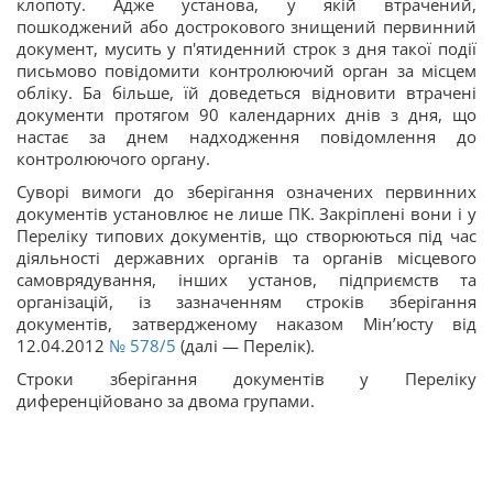
клопоту. Адже установа, у якій втрачений,
пошкоджений або дострокового знищений первинний
документ, мусить у п'ятиденний строк з дня такої події
письмово повідомити контролюючий орган за місцем
обліку. Ба більше, їй доведеться відновити втрачені
документи протягом 90 календарних днів з дня, що
настає за днем надходження повідомлення до
контролюючого органу.
Суворі вимоги до зберігання означених первинних
документів установлює не лише ПК. Закріплені вони і у
Переліку типових документів, що створюються під час
діяльності державних органів та органів місцевого
самоврядування, інших установ, підприємств та
організацій, із зазначенням строків зберігання
документів, затвердженому наказом Мін’юсту від
12.04.2012
№ 578/5
(далі — Перелік).
Строки зберігання документів у Переліку
диференційовано за двома групами.