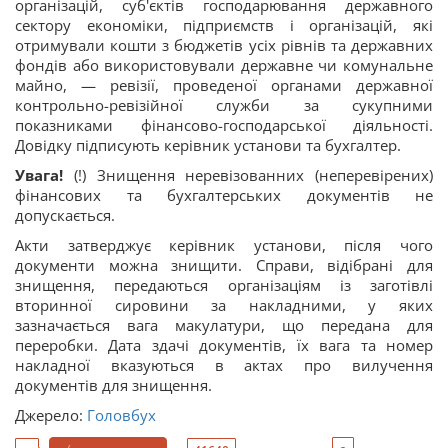
організацій, суб'єктів господарювання державного
сектору економіки, підприємств і організацій, які
отримували кошти з бюджетів усіх рівнів та державних
фондів або використовували державне чи комунальне
майно, — ревізії, проведеної органами державної
контрольно-ревізійної служби за сукупними
показниками фінансово-господарської діяльності.
Довідку підписують керівник установи та бухгалтер.
Увага!
(!) Знищення неревізованних (неперевірених)
фінансових та бухгалтерських документів не
допускається.
Акти затверджує керівник установи, після чого
документи можна знищити. Справи, відібрані для
знищення, передаються організаціям із заготівлі
вторинної сировини за накладними, у яких
зазначається вага макулатури, що передана для
переробки. Дата здачі документів, їх вага та номер
накладної вказуються в актах про вилучення
документів для знищення.
Джерело:
Головбух