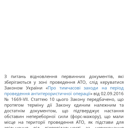
З питань відновлення первинних документів, які
зберігаються у зоні проведення АТО, слід керуватися
Законом України «
Про тимчасові заходи на період
проведення антитерористичної операції
» від 02.09.2016
№ 1669-VII. Статтею 10 цього Закону передбачено, що
протягом терміну дії Закону єдиним належним та
достатнім документом, що підтверджує настання
обставин непереборної сили (форс-мажору), що мали
місце на території проведення АТО, як підстави для
звільнення від відповідальності за невиконання