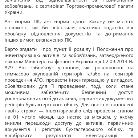
зобов'язань, є сертифікат Торгово-промислової палати
України.
Ані норми ПК, ані норми цього Закону не містять
положень, які би звільняли платника податків від
обов'язку відновлення документів та дотримання
інших вимог, визначених ПК.
Варто згадати і про пункт 8 розділу I Положення про
інвентаризацію активів та зобов'язань, затвердженого
наказом Міністерства фінансів України від 02.09.2014 №
879. Він зобов’язує установи, які розташовані на
тимчасово окупованій території та/або на території
проведення АТО, провести інвентаризацію у випадках,
обов'язкових для її проведення, тоді, коли стане
можливим забезпечити безпечний доступ
уповноважених осіб до активів, первинних документів і
регістрів бухгалтерського обліку. Для цього встановлені
навіть строки — інвентаризацію слід провести станом
на 01 число місяця, що настає за місяцем, у якому
зникли перешкоди доступу до активів, первинних
документів і регістрів бухгалтерського обліку, та
відобразити результати інвентаризації в