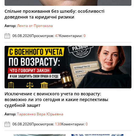
Спільне проживання без шлюбу: особливості
доведення та юридичні ризики
Автор:
Лента от Протокола
06.08.2026
Просмотров:
47
Коментарии:
0
Исключение с воинского учета по возрасту:
возможно ли это сегодня и какие перспективы
судебной защит
Автор:
Тарасенко Вера Юрьевна
06.08.2026
Просмотров:
138
Коментарии:
0