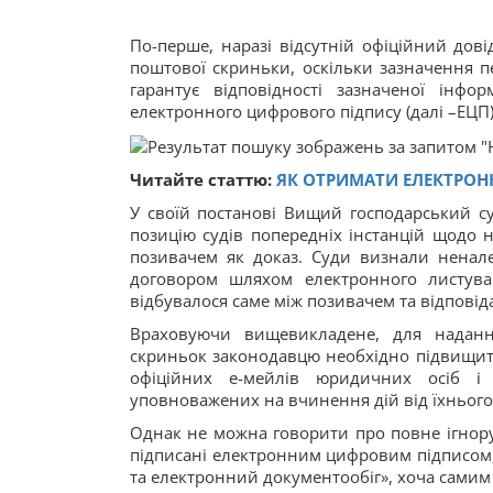
По-перше, наразі відсутній офіційний дов
поштової скриньки, оскільки зазначення п
гарантує відповідності зазначеної інфор
електронного цифрового підпису (далі –ЕЦП
Читайте статтю:
ЯК ОТРИМАТИ ЕЛЕКТРО
У своїй постанові Вищий господарський су
позицію судів попередніх інстанцій щодо 
позивачем як доказ. Суди визнали ненал
договором шляхом електронного листува
відбувалося саме між позивачем та відпові
Враховуючи вищевикладене, для надання
скриньок законодавцю необхідно підвищити
офіційних е-мейлів юридичних осіб і ф
уповноважених на вчинення дій від їхнього 
Однак не можна говорити про повне ігнору
підписані електронним цифровим підписом,
та електронний документообіг», хоча самим