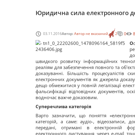
Юридична сила електронного д
0
03.11.2016
Автор:
Автор не вказаний
2
О
ре
д
швидкого розвитку інформаційних технол
реаліям для забезпечення повного та об’єкт
доказуванні. Більшість процесуалістів 
електронних документів як джерела доказу
дещо обмежитися у повній легалізації елек
фальсифікації відповідних документів, ос
водночас важче доказовим.
Суперечлива категорія
Варто зазначити, що поняття «електрон
категорій, а саме: аудіо-, відеозаписи, до
передані, отримані в електронній формі
електронного листування через e-mail тощ