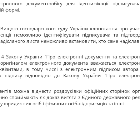
ронного документообігу для ідентифікації підписувач
ій формі.
 Вищого господарського суду України клопотання про учас
енції неможливо ідентифікувати підписувача та підтвер
 надісланого листа неможливо встановити, хто саме надіслав
т. 4 Закону України "Про електронні документи та електро
о оригіналом електронного документа вважається електро
квізитами, в тому числі з електронним підписом автора
о підпису відповідно до Закону України "Про електро
ентів можна віднести роздруківки офіційних сторінок орг
ечно сприймають як доказ витяги з Єдиного державного реє
 юридичних осіб і фізичних осіб-підприємців та інші.