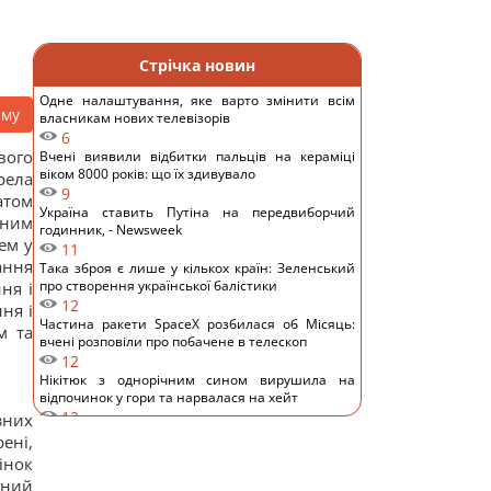
Стрічка новин
Одне налаштування, яке варто змінити всім
аму
власникам нових телевізорів
6
вого
Вчені виявили відбитки пальців на кераміці
віком 8000 років: що їх здивувало
рела
9
атом
Україна ставить Путіна на передвиборчий
сним
годинник, - Newsweek
ем у
11
ання
Така зброя є лише у кількох країн: Зеленський
про створення української балістики
ня і
12
ня і
Частина ракети SpaceX розбилася об Місяць:
м та
вчені розповіли про побачене в телескоп
12
Нікітюк з однорічним сином вирушила на
відпочинок у гори та нарвалася на хейт
12
зних
Супутник Сатурна обертається настільки
ені,
повільно, що його доба триває майже 16 днів
інок
12
зний