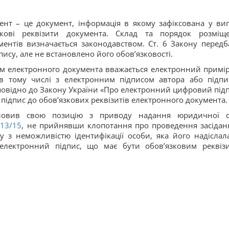
мент – це документ, інформація в якому зафіксована у виг
кові реквізити документа. Склад та порядок розміщ
ментів визначається законодавством. Ст. 6 Закону передб
ису, але не встановлено його обов’язковості.
ом електронного документа вважається електронний примі
 в тому числі з електронним підписом автора або підпи
повідно до Закону України «Про електронний цифровий підп
підпис до обов’язкових реквізитів електронного документа.
ловив свою позицію з приводу надання юридичної 
13/15
, не прийнявши клопотання про проведення засідан
ку з неможливістю ідентифікації особи, яка його надіслал
 електронний підпис, що має бути обов’язковим реквіз