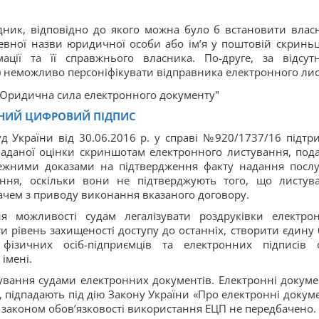
ідник, відповідно до якого можна було б встановити влас
евної назви юридичної особи або ім’я у поштовій скриньц
мації та її справжнього власника. По-друге, за відсутн
) неможливо персоніфікувати відправника електронного лис
ННИЙ ЦИФРОВИЙ ПІДПИС
д України від 30.06.2016 р. у справі №920/1737/16 підтр
наданої оцінки скриншотам електронного листування, под
ежними доказами на підтвердження факту надання послу
ння, оскільки вони не підтверджують того, що листув
дачем з приводу виконання вказаного договору.
 можливості судам легалізувати роздруківки електро
 рівень захищеності доступу до останніх, створити єдину 
ізичних осіб-підприємців та електронних підписів о
імені.
вання судами електронних документів. Електронні докуме
 підпадають під дію Закону України «Про електронні докум
 законом обов’язковості використання ЕЦП не передбачено.