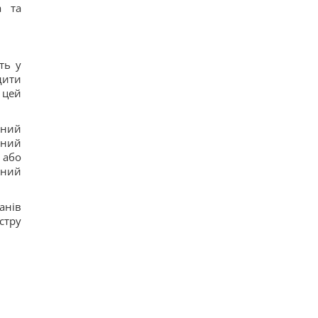
а та
ть у
дити
 цей
нний
нний
 або
нний
анів
стру