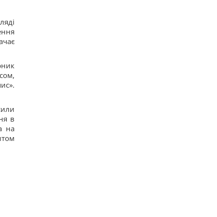
ляді
ення
ачає
рник
сом,
ис».
сили
ня в
а на
итом