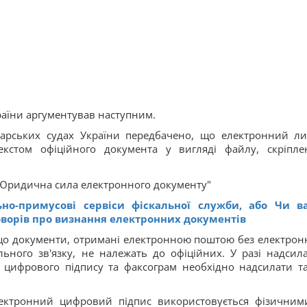
аїни аргументував наступним.
подарських судах України передбачено, що електронний ли
екстом офіційного документа у вигляді файлу, скріпле
ьно-примусові сервіси фіскальної служби, або Чи в
оворів про визнання електронних документів
о, що документи, отримані електронною поштою без електрон
ьного зв'язку, не належать до офіційних. У разі надсил
 цифрового підпису та факсограм необхідно надсилати т
електронний цифровий підпис використовується фізичним