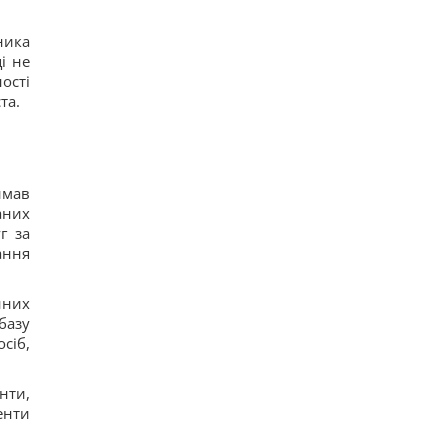
ника
і не
ості
та.
имав
аних
г за
ання
нних
базу
сіб,
нти,
енти