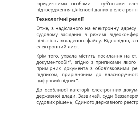
юридичними особами – суб'єктами елект
підтвердження цілісності даних в електронн
Технологічні реалії
Отже, з надісланого на електронну адресу
судовому засіданні в режимі відеоконфер
цілісність вкладеного файлу. Відповідно, з
електронний лист.
Крім того, ухвала містить посилання на с
документообіг", згідно з приписами яког
примірник документа з обов'язковими ре
підписом, прирівняним до власноручног
цифровий підпис".
До особливої категорії електронних докум
державної влади. Зазвичай, суди беззапер
судових рішень, Єдиного державного реєстру