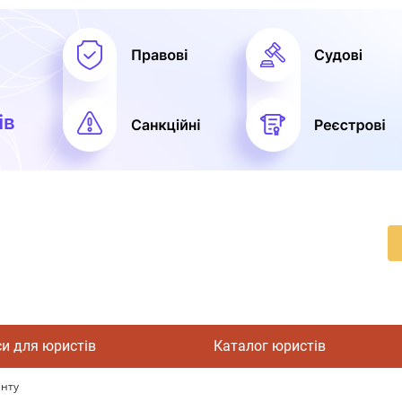
си для юристів
Каталог юристів
енту