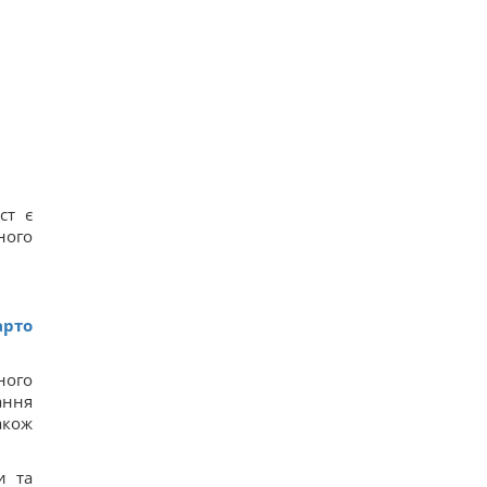
ст є
ного
арто
ного
ання
акож
и та