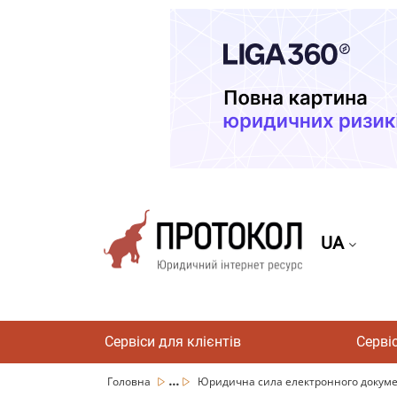
UA
Сервіси для клієнтів
Серві
...
Головна
Юридична сила електронного докум