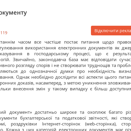
окументу
Відключити рекл
8119
станнім часом все частіше постає питання щодо право
гулювання використання електронних документів як дже
оказування в господарському процесі, що є результ
огій. Звичайно, законодавча база має відповідати суча
ивного розгляду спорів і не створювати труднощів та пробл
схиляються до однозначної думки про необхідність визн
вання. Однак необхідно дослідити всі аспекти цього питан
тронних доказів, насамперед, з метою уникнення зловживан
кільки внесення змін у такому випадку є більш доступни
ний документ» достатньо широке та охоплює багато рі
кументи бухгалтерської та податкової звітності, які створ
, роздруківки Інтернет-сторінок (web-сторінка), стор
о. Кожна з цих категорій електронних документів має рі