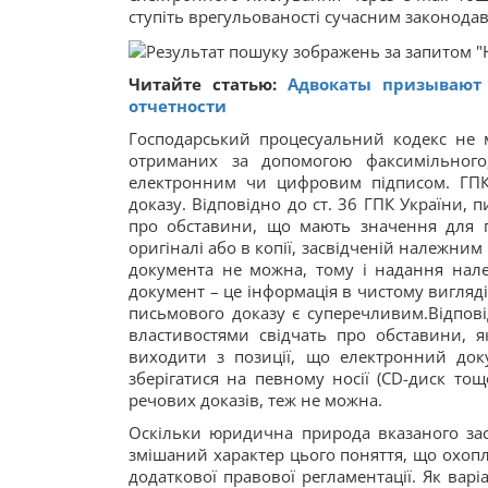
ступіть врегульованості сучасним законода
Читайте статью:
Адвокаты призывают 
отчетности
Господарський процесуальний кодекс не м
отриманих за допомогою факсимільного,
електронним чи цифровим підписом. ГПК
доказу. Відповідно до ст. 36 ГПК України, 
про обставини, що мають значення для 
оригіналі або в копії, засвідченій належни
документа не можна, тому і надання належ
документ – це інформація в чистому вигляді
письмового доказу є суперечливим.Відпові
властивостями свідчать про обставини, 
виходити з позиції, що електронний док
зберігатися на певному носії (CD-диск тощ
речових доказів, теж не можна.
Оскільки юридична природа вказаного зас
змішаний характер цього поняття, що охопл
додаткової правової регламентації. Як ва