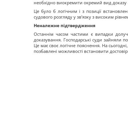
необхідно виокремити окремий вид доказу 
Це було б логічним і з позиції встановлен
судового розгляду у зв’язку з високим рівн
Неналежне підтвердження
Останнім часом частими є випадки долуч
доказування. Господарські суди зайняли п
Це має своє логічне пояснення. На сьогодні
позбавлені можливості встановити достовір