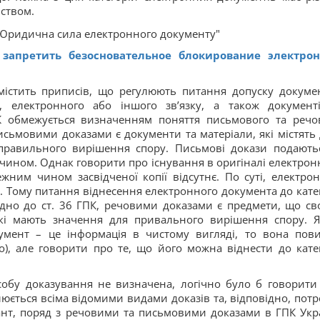
вством.
запретить безосновательное блокирование электро
істить приписів, що регулюють питання допуску докумен
 електронного або іншого зв’язку, а також документ
 обмежується визначенням поняття письмового та речо
письмовими доказами є документи та матеріали, які містять 
правильного вирішення спору. Письмові докази подають
м чином. Однак говорити про існування в оригіналі електрон
ним чином засвідченої копії відсутнє. По суті, електро
. Тому питання віднесення електронного документа до катег
дно до ст. 36 ГПК, речовими доказами є предмети, що св
які мають значення для привального вирішення спору. 
умент – це інформація в чистому вигляді, то вона пов
о), але говорити про те, що його можна віднести до катег
обу доказування не визначена, логічно було б говорити
юється всіма відомими видами доказів та, відповідно, потр
ріант, поряд з речовими та письмовими доказами в ГПК Укр