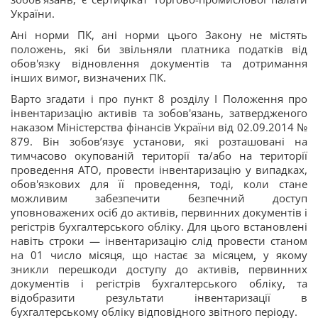
України.
Ані норми ПК, ані норми цього Закону не містять
положень, які би звільняли платника податків від
обов'язку відновлення документів та дотримання
інших вимог, визначених ПК.
Варто згадати і про пункт 8 розділу I Положення про
інвентаризацію активів та зобов'язань, затвердженого
наказом Міністерства фінансів України від 02.09.2014 №
879. Він зобов’язує установи, які розташовані на
тимчасово окупованій території та/або на території
проведення АТО, провести інвентаризацію у випадках,
обов'язкових для її проведення, тоді, коли стане
можливим забезпечити безпечний доступ
уповноважених осіб до активів, первинних документів і
регістрів бухгалтерського обліку. Для цього встановлені
навіть строки — інвентаризацію слід провести станом
на 01 число місяця, що настає за місяцем, у якому
зникли перешкоди доступу до активів, первинних
документів і регістрів бухгалтерського обліку, та
відобразити результати інвентаризації в
бухгалтерському обліку відповідного звітного періоду.