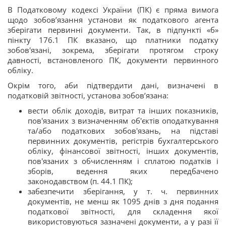
В Податковому кодексі України (ПК) є пряма вимога
щодо зобов’язання установи як податкового агента
зберігати первинні документи. Так, в підпункті «б»
пінкту 176.1 ПК вказано, що платники податку
зобов'язані, зокрема, зберігати протягом строку
давності, встановленого ПК, документи первинного
обліку.
Окрім того, аби підтвердити дані, визначені в
податковій звітності, установа зобов’язана:
вести облік доходів, витрат та інших показників,
пов'язаних з визначенням об'єктів оподаткування
та/або податкових зобов'язань, на підставі
первинних документів, регістрів бухгалтерського
обліку, фінансової звітності, інших документів,
пов'язаних з обчисленням і сплатою податків і
зборів, ведення яких передбачено
законодавством (п. 44.1 ПК);
забезпечити зберігання, у т. ч. первинних
документів, не менш як 1095 днів з дня подання
податкової звітності, для складення якої
використовуються зазначені документи, а у разі її