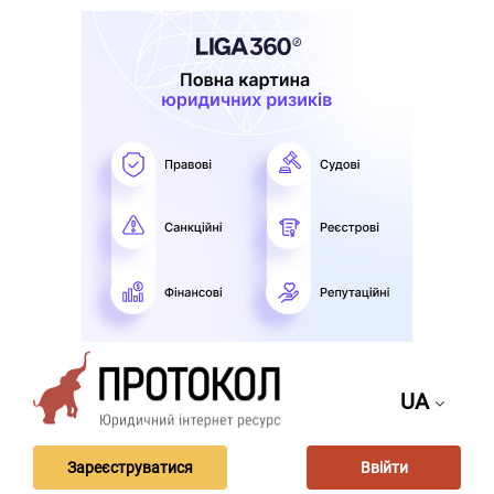
UA
Зареєструватися
Ввійти