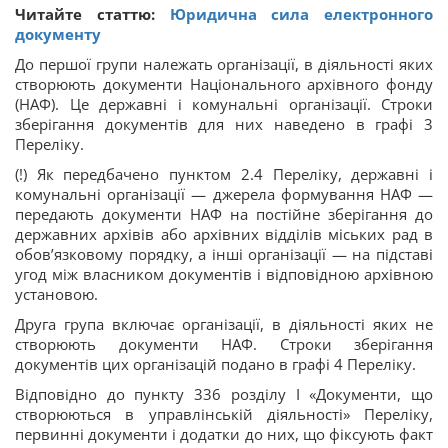
Читайте статтю:
Юридична сила електронного
документу
До першої групи належать організації, в діяльності яких
створюють документи Національного архівного фонду
(НАФ). Це державні і комунальні організації. Строки
зберігання документів для них наведено в графі 3
Переліку.
(!) Як передбачено пунктом 2.4 Переліку, державні і
комунальні організації — джерела формування НАФ —
передають документи НАФ на постійне зберігання до
державних архівів або архівних відділів міських рад в
обов’язковому порядку, а інші організації — на підставі
угод між власником документів і відповідною архівною
установою.
Друга група включає організації, в діяльності яких не
створюють документи НАФ. Строки зберігання
документів цих організацій подано в графі 4 Переліку.
Відповідно до пункту 336 розділу I «Документи, що
створюються в управлінській діяльності» Переліку,
первинні документи і додатки до них, що фіксують факт