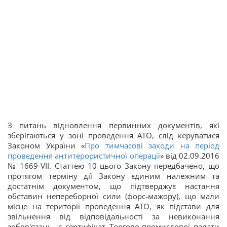
З питань відновлення первинних документів, які
зберігаються у зоні проведення АТО, слід керуватися
Законом України «
Про тимчасові заходи на період
проведення антитерористичної операції
» від 02.09.2016
№ 1669-VII. Статтею 10 цього Закону передбачено, що
протягом терміну дії Закону єдиним належним та
достатнім документом, що підтверджує настання
обставин непереборної сили (форс-мажору), що мали
місце на території проведення АТО, як підстави для
звільнення від відповідальності за невиконання
зобов'язань, є сертифікат Торгово-промислової палати