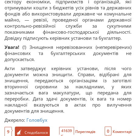
сектору економіки, підприємств і організацій, які
отримували кошти з бюджетів усіх рівнів та державних
фондів або використовували державне чи комунальне
майно, — ревізії, проведеної органами державної
контрольно-ревізійної служби за сукупними
показниками фінансово-господарської діяльності.
Довідку підписують керівник установи та бухгалтер.
Увага!
(!) Знищення неревізованних (неперевірених)
фінансових та бухгалтерських документів не
допускається.
Акти затверджує керівник установи, після чого
документи можна знищити. Справи, відібрані для
знищення, передаються організаціям із заготівлі
вторинної сировини за накладними, у яких
зазначається вага макулатури, що передана для
переробки. Дата здачі документів, їх вага та номер
накладної вказуються в актах про вилучення
документів для знищення.
Джерело:
Головбух
0
41639
9
Переглядів
Коментарі
Сподобалося