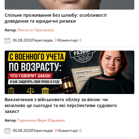
Спільне проживання без шлюбу: особливості
доведення та юридичні ризики
Автор:
Лента от Протокола
06.08.2026
Переглядів:
39
Коментарі:
0
Виключення з військового обліку за віком: чи
можливо це сьогодні та які перспективи судового
захист
Автор:
Тарасенко Вера Юрьевна
06.08.2026
Переглядів:
56
Коментарі:
0