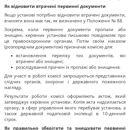
Як відновити втрачені первинні документи
Якщо установі потрібно відновити втрачені документи,
вчиняти вона має так, як визначено у Положенні № 88.
Зокрема, коли первинні документи пропали або
знищені, керівник установи письмово повідомляє про
це правоохоронним органам. Потім своїм наказом
(розпорядчим документом) призначає комісію для:
встановлення переліку тих документів, які
втрачені або знищені;
розслідування причин їх пропажі або знищення.
Для участі в роботі комісії запрошуються представники
слідчих органів, охорони і державного пожежного
нагляду.
Результати роботи комісії оформляють актом, який
затверджує керівник установи. Копія акта надсилається
органу, в сфері управління якого перебуває установа, а
також державній податковій інспекції в 10-денний
строк.
Як правильно зберігати та знищувати первинні