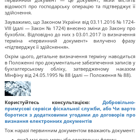
первинний документ — це документ, який містить
відомості про господарську операцію та підтверджує її
здійснення.
Зауважимо, що Законом України від 03.11.2016 № 1724-
VIII (далі — Закон № 1724) внесено зміни до Закону про
бухоблік. Відповідно до них з 03.01.2017 із визначення
терміна «первинний документ» вилучено фразу
«підтверджує її здійснення».
Окрім цього, детальне визначення терміну наводиться
в Положенні про документальне забезпечення записів у
бухгалтерському обліку, затвердженому наказом
Мінфіну від 24.05.1995 № 88 (далі — Положення № 88).
Користуйтесь консультацією:
Добровільно-
примусові сервіси фіскальної служби, або Чи варто
боротися з додатковими угодами до договорів про
визнання електронних документів
Тож наразі первинним документом вважають документ:
який має письмову або електронну форму;