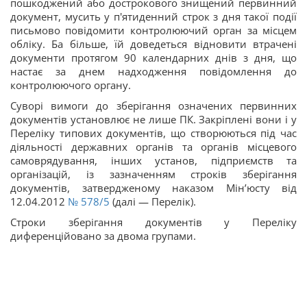
пошкоджений або дострокового знищений первинний
документ, мусить у п'ятиденний строк з дня такої події
письмово повідомити контролюючий орган за місцем
обліку. Ба більше, їй доведеться відновити втрачені
документи протягом 90 календарних днів з дня, що
настає за днем надходження повідомлення до
контролюючого органу.
Суворі вимоги до зберігання означених первинних
документів установлює не лише ПК. Закріплені вони і у
Переліку типових документів, що створюються під час
діяльності державних органів та органів місцевого
самоврядування, інших установ, підприємств та
організацій, із зазначенням строків зберігання
документів, затвердженому наказом Мін’юсту від
12.04.2012
№ 578/5
(далі — Перелік).
Строки зберігання документів у Переліку
диференційовано за двома групами.