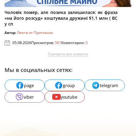
Чоловік помер, але позика залишилася: як фраза
«на його розсуд» коштувала дружині $1,1 млн ( ВС
у сп
Автор:
Лента от Протокола
05.08.2026
Просмотров:
561
Коментарии:
0
Смотреть все новости
Мы в социальных сетях:
page
group
telegram
viber
youtube