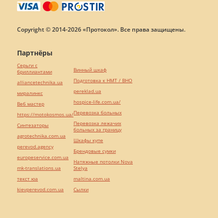
Copyright © 2014-2026 «Протокол». Все права защищены.
Партнёры
Серьги с
Винный шкаф
бриллиантами
Подготовка к НМТ / ВНО
alliancetechnika.ua
pereklad.ua
миралинкс
hospice-life.com.ua/
Веб мастер
Перевозка больных
https://motokosmos.ua/
Перевозка лежачих
Синтезаторы
больных за границу
agrotechnika.com.ua
Шкафы купе
perevod.agency
Брендовые сумки
europeservice.com.ua
Натяжные потолки Nova
mk-translations.ua
Stelya
текст юа
maltina.com.ua
kievperevod.com.ua
Cылки