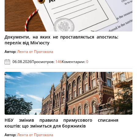
Документи, на яких не проставляється апостиль:
перелік від Мін’юсту
Автор:
Лента от Протокола
06.08.2026
Просмотров:
146
Коментарии:
0
НБУ змінив правила примусового списання
коштів: що зміниться для боржників
Автор:
Лента от Протокола