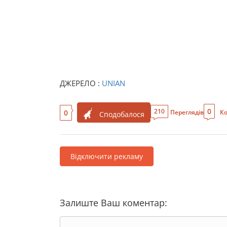
ДЖЕРЕЛО :
UNIAN
0
210
0
Переглядів
Ко
Сподобалося
Відключити рекламу
Залиште Ваш коментар: