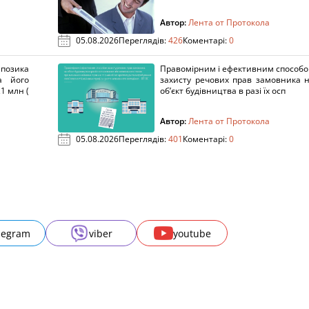
Автор:
Лента от Протокола
05.08.2026
Переглядів:
426
Коментарі:
0
озика
Правомірним і ефективним способ
а його
захисту речових прав замовника 
1 млн (
об’єкт будівництва в разі їх осп
Автор:
Лента от Протокола
05.08.2026
Переглядів:
401
Коментарі:
0
legram
viber
youtube