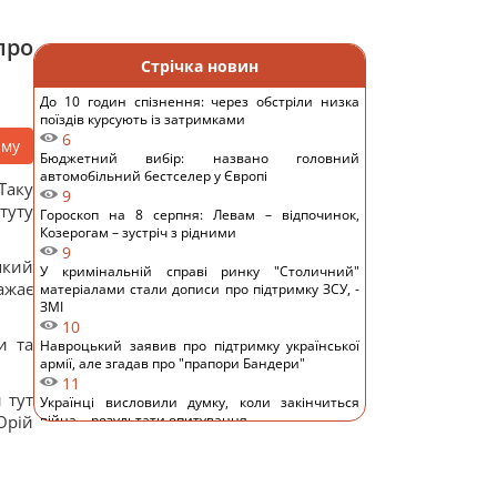
про
Стрічка новин
До 10 годин спізнення: через обстріли низка
поїздів курсують із затримками
6
аму
Бюджетний вибір: названо головний
автомобільний бестселер у Європі
Таку
9
туту
Гороскоп на 8 серпня: Левам – відпочинок,
Козерогам – зустріч з рідними
9
який
У кримінальній справі ринку "Столичний"
ажає
матеріалами стали дописи про підтримку ЗСУ, -
ЗМІ
10
и та
Навроцький заявив про підтримку української
армії, але згадав про "прапори Бандери"
11
 тут
Українці висловили думку, коли закінчиться
Юрій
війна, - результати опитування
14
Росія почала використовувати збільшену
версію "Гербери", - Флеш
12