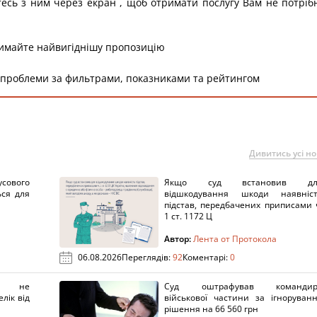
тесь з ним через екран , щоб отримати послугу Вам не потріб
римайте найвигіднішу пропозицію
 проблеми за фильтрами, показниками та рейтингом
Дивитись усі н
сового
Якщо суд встановив дл
ься для
відшкодування шкоди наявніс
підстав, передбачених приписами 
1 ст. 1172 Ц
Автор:
Лента от Протокола
06.08.2026
Переглядів:
92
Коментарі:
0
х не
Суд оштрафував командир
лік від
військової частини за ігноруван
рішення на 66 560 грн