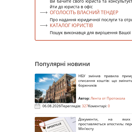
Ви бачите свого юриста та консультує
йти до юриста в офіс
ОГОЛОСІТЬ ВЛАСНИЙ ТЕНДЕР
Про надання юридичної послуги та от
КАТАЛОГ ЮРИСТІВ
Пошук виконавця для вирішення Вашої
Популярні новини
НБУ змінив правила приму
списання коштів: що змінит
боржників
Автор:
Лента от Протокола
06.08.2026
Переглядів:
327
Коментарі:
0
Документи, на яки
проставляється апостиль: пере
Мін’юсту