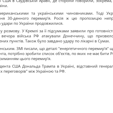
і США в Саудівській Аравії, де сторони говорили, зокрема,
аїни.
американськими та українськими чиновниками. Тоді Укр
ня 30-денного перемирʼя. Росія ж цю пропозицію неп
 а удари по України продовжилися.
 розмову. У Кремлі за її підсумками заявили про готовніст
 ж вечора війська РФ атакували Донеччину, що призвел
них пунктів. Також було завдано удару по лікарні в Сумах.
нським. ЗМІ писали, що деталі "енергетичного перемирʼя" щ
та, потрібно зробити список обʼєктів, по яких не має бити Ро
отриманням цього перемирʼя.
ента США Дональда Трампа в Україні, відставний генерал
х переговорів" між Україною та РФ.