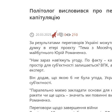
Політолог висловився про п
капітуляцію
0
210
20.03.2025
0
За результатами переговорів Україні можуть 
думку в етері проєкту "Тема з Мосейчук
майбутнього Юрій Романенко.
"Нам зараз нав’яжуть угоду. По факту – кап
простір для суб’єктності залишається? ВПК,
експерт.
Він додав, що якою б не була угода, Ук
суб’єктності.
"Паралельно маємо закладати основи для н
ракети чи ще щось – значить ми повинні ви
Романенко.
Переговори щодо завершення війни