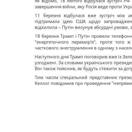
Як відомо, 18 лютого відбулася зустріч РФ 
завершення війни, яку Росія веде проти Укр
11 березня відбулася вже зустріч між 
підтримала ідею США щодо запроваджен
відхилила – Путін висунув абсурдні умови,
18 березня Трамп і Путін провели телефонну
"енергетичного перемирʼя", проте того
часткового знеструмлення в одному з населе
Наступного дня Трамп поговорив вже із Зеле
узгоджені. За словами українського президен
Він також пояснив, як будуть стежити за д
Тим часом спеціальний представник презид
Келлог повідомив про проведення "непрями