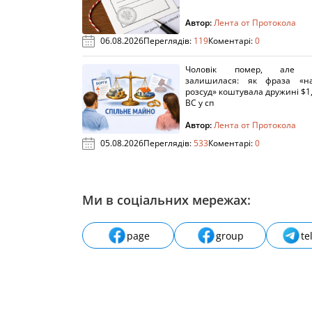
Автор:
Лента от Протокола
06.08.2026
Переглядів:
119
Коментарі:
0
Чоловік помер, але п
залишилася: як фраза «н
розсуд» коштувала дружині $1,
ВС у сп
Автор:
Лента от Протокола
05.08.2026
Переглядів:
533
Коментарі:
0
Ми в соціальних мережах:
page
group
te