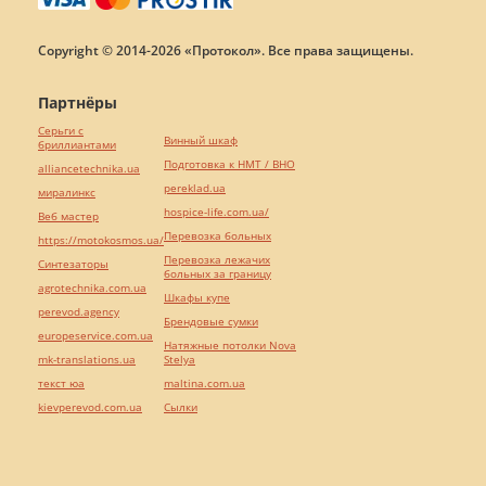
Copyright © 2014-2026 «Протокол». Все права защищены.
Партнёры
Серьги с
Винный шкаф
бриллиантами
Подготовка к НМТ / ВНО
alliancetechnika.ua
pereklad.ua
миралинкс
hospice-life.com.ua/
Веб мастер
Перевозка больных
https://motokosmos.ua/
Перевозка лежачих
Синтезаторы
больных за границу
agrotechnika.com.ua
Шкафы купе
perevod.agency
Брендовые сумки
europeservice.com.ua
Натяжные потолки Nova
mk-translations.ua
Stelya
текст юа
maltina.com.ua
kievperevod.com.ua
Cылки