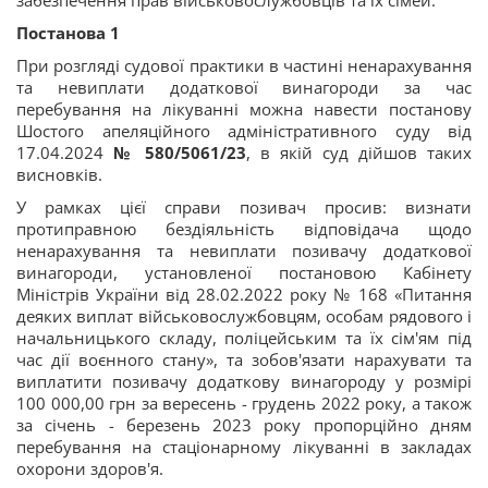
забезпечення прав військовослужбовців та їх сімей.
Постанова 1
При розгляді судової практики в частині ненарахування
та невиплати додаткової винагороди за час
перебування на лікуванні можна навести постанову
Шостого апеляційного адміністративного суду від
17.04.2024
№ 580/5061/23
, в якій суд дійшов таких
висновків.
У рамках цієї справи позивач просив: визнати
протиправною бездіяльність відповідача щодо
ненарахування та невиплати позивачу додаткової
винагороди, установленої постановою Кабінету
Міністрів України від 28.02.2022 року № 168 «Питання
деяких виплат військовослужбовцям, особам рядового і
начальницького складу, поліцейським та їх сім'ям під
час дії воєнного стану», та зобов'язати нарахувати та
виплатити позивачу додаткову винагороду у розмірі
100 000,00 грн за вересень - грудень 2022 року, а також
за січень - березень 2023 року пропорційно дням
перебування на стаціонарному лікуванні в закладах
охорони здоров'я.