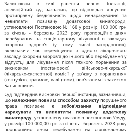
Залишаючи в силі рішення першої інстанції,
апеляційний суд зазначив, що відповідач допустив
протиправну бездіяльність щодо ненарахування та
невиплати позивачу додаткової винагороди,
установленої Постановою № 168 у розмірі 100 000 грн
за січень - березень 2023 року пропорційно дням
перебування на стаціонарному лікуванні в закладах
охорони здоров'я (у тому числі закордонних),
включаючи час переміщення з одного лікарняного
закладу охорони здоров'я до іншого або перебування у
відпустці для лікування після тяжкого поранення за
висновком (постановою) військово-лікарської
(лікарсько-експертної) комісії у зв'язку з пораненням
(контузією, травмою, каліцтвом), пов'язаним із захистом
Батьківщини.
Суд підтвердив висновки першої інстанції, зазначивши,
що
належним повним способом захисту
порушеного
права позивача
є зобов'язання відповідача
нарахувати та виплатити позивачу додаткову
винагороду
, установлену вказаною постановою Уряду,
у розмірі 100 000,00 грн за січень - березень 2023 року
пропорційно дням перебування на стаціонарному