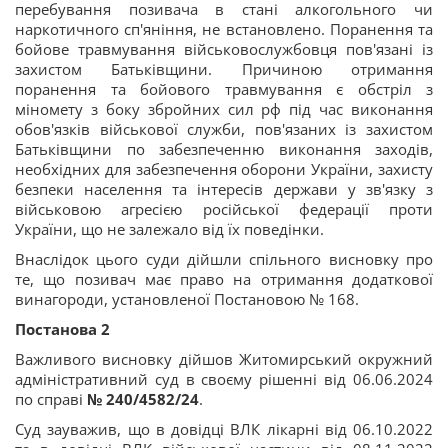
перебування позивача в стані алкогольного чи
наркотичного сп'яніння, не встановлено. Поранення та
бойове травмування військовослужбовця пов'язані із
захистом Батьківщини. Причиною отримання
поранення та бойового травмування є обстріл з
міномету з боку збройних сил рф під час виконання
обов'язків військової служби, пов'язаних із захистом
Батьківщини по забезпеченню виконання заходів,
необхідних для забезпечення оборони України, захисту
безпеки населення та інтересів держави у зв'язку з
військовою агресією російської федерації проти
України, що не залежало від їх поведінки.
Внаслідок цього суди дійшли спільного висновку про
те, що позивач має право на отримання додаткової
винагороди, установленої Постановою № 168.
Постанова 2
Важливого висновку дійшов Житомирський окружний
адміністративний суд в своєму рішенні від 06.06.2024
по справі
№ 240/4582/24
.
Суд зауважив, що в довідці ВЛК лікарні від 06.10.2022