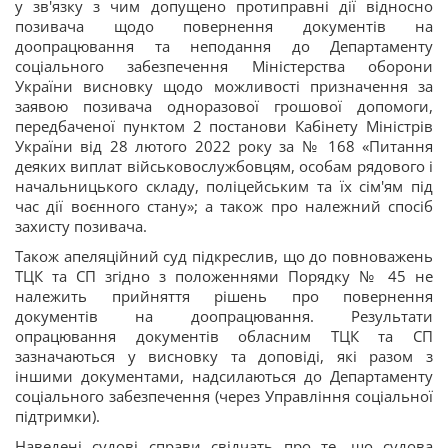
у зв'язку з чим допущено протиправні дії відносно
позивача щодо повернення документів на
доопрацювання та неподання до Департаменту
соціального забезпечення Міністерства оборони
України висновку щодо можливості призначення за
заявою позивача одноразової грошової допомоги,
передбаченої пунктом 2 постанови Кабінету Міністрів
України від 28 лютого 2022 року за № 168 «Питання
деяких виплат військовослужбовцям, особам рядового і
начальницького складу, поліцейським та їх сім'ям під
час дії воєнного стану»; а також про належний спосіб
захисту позивача.
Також апеляційний суд підкреслив, що до повноважень
ТЦК та СП згідно з положеннями Порядку № 45 не
належить прийняття рішень про повернення
документів на доопрацювання. Результати
опрацювання документів обласним ТЦК та СП
зазначаються у висновку та доповіді, які разом з
іншими документами, надсилаються до Департаменту
соціального забезпечення (через Управління соціальної
підтримки).
Наведені судові справи свідчать про те, що судова