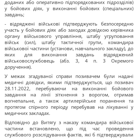
доданих або оперативно підпорядкованих підрозділів)
у бойових діях, у виконанні бойових (спеціальних)
завдань;
- відряджені військові підтверджують безпосередню
участь у бойових діях або заходах довідкою керівника
органу військового управління, штабу угруповання
військ (сил), штабу тактичної групи, командира
військової частини (установи, навчального закладу), до
яких для виконання завдань відряджений
військовослужбовець (абз. 3, 4 п. 3 Окремого
доручення).
У межах згадуваної справи позивачем були надані
медичні довідки, якими підтверджується, що позивач
28.11.2022, перебуваючи на виконанні бойового
завдання на лінії зіткнення з ворогом, отримав
вогнепальне, а також артилерійське поранення та
протягом спірного періоду перебував на лікуванні у
медичних закладах.
Відповідно до Витягу з наказу командира військової
частини встановлено, що під час проведення
службового розслідування фактів, які б підтверджували