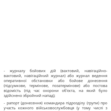
- журналу бойових дій (вахтовий, навігаційно-
вахтовий, навігаційний журнал) або журнал ведення
оперативної обстановки або бойове донесення
(підсумкове, термінове, позатермінове) або постова
відомість (під час охорони об'єкта, на який було
здійснено збройний напад);
- рапорт (донесення) командира підрозділу (групи) про
участь кожного військовослужбовця (у тому числі з