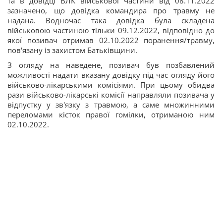
та в довідці ВЛК військової частини від 08.11.2022
зазначено, що довідка командира про травму не
надана. Водночас така довідка була складена
військовою частиною тільки 09.12.2022, відповідно до
якої позивач отримав 02.10.2022 поранення/травму,
пов'язану із захистом Батьківщини.
З огляду на наведене, позивач був позбавлений
можливості надати вказану довідку під час огляду його
військово-лікарськими комісіями. При цьому обидва
рази військово-лікарські комісії направляли позивача у
відпустку у зв'язку з травмою, а саме множинними
переломами кісток правої гомілки, отриманою ним
02.10.2022.