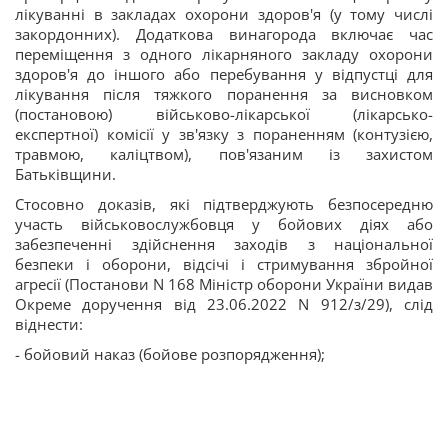
лікуванні в закладах охорони здоров'я (у тому числі
закордонних). Додаткова винагорода включає час
переміщення з одного лікарняного закладу охорони
здоров'я до іншого або перебування у відпустці для
лікування після тяжкого поранення за висновком
(постановою) військово-лікарської (лікарсько-
експертної) комісії у зв'язку з пораненням (контузією,
травмою, каліцтвом), пов'язаним із захистом
Батьківщини.
Стосовно доказів, які підтверджують безпосередню
участь військовослужбовця у бойових діях або
забезпеченні здійснення заходів з національної
безпеки і оборони, відсічі і стримування збройної
агресії (Постанови N 168 Міністр оборони України видав
Окреме доручення від 23.06.2022 N 912/з/29), слід
віднести:
- бойовий наказ (бойове розпорядження);