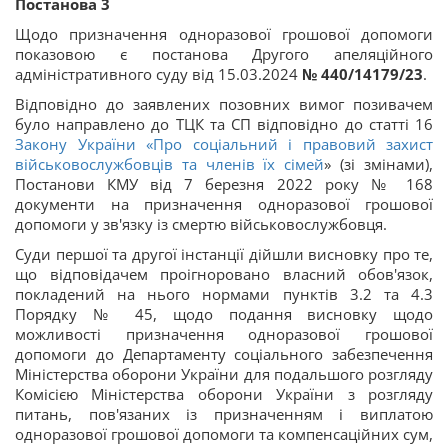
Постанова 3
Щодо призначення одноразової грошової допомоги
показовою є постанова Другого апеляційного
адміністративного суду від 15.03.2024
№ 440/14179/23
.
Відповідно до заявлених позовних вимог позивачем
було направлено до ТЦК та СП відповідно до статті 16
Закону України «
Про соціальний і правовий захист
військовослужбовців та членів їх сімей
» (зі змінами),
Постанови КМУ від 7 березня 2022 року № 168
документи на призначення одноразової грошової
допомоги у зв'язку із смертю військовослужбовця.
Суди першої та другої інстанції дійшли висновку про те,
що відповідачем проігноровано власний обов'язок,
покладений на нього нормами пунктів 3.2 та 4.3
Порядку № 45, щодо подання висновку щодо
можливості призначення одноразової грошової
допомоги до Департаменту соціального забезпечення
Міністерства оборони України для подальшого розгляду
Комісією Міністерства оборони України з розгляду
питань, пов'язаних із призначенням і виплатою
одноразової грошової допомоги та компенсаційних сум,