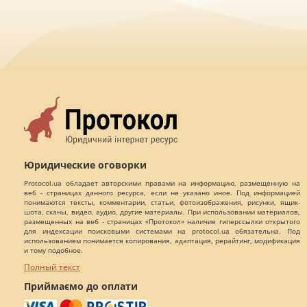
Юридические оговорки
Protocol.ua обладает авторскими правами на информацию, размещенную на
веб - страницах данного ресурса, если не указано иное. Под информацией
понимаются тексты, комментарии, статьи, фотоизображения, рисунки, ящик-
шота, сканы, видео, аудио, другие материалы. При использовании материалов,
размещенных на веб - страницах «Протокол» наличие гиперссылки открытого
для индексации поисковыми системами на protocol.ua обязательна. Под
использованием понимается копирования, адаптация, рерайтинг, модификация
и тому подобное.
Полный текст
Приймаємо до оплати