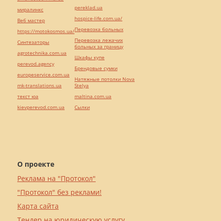
pereklad.ua
миралинкс
hospice-life.com.ua/
Веб мастер
Перевозка больных
https://motokosmos.ua/
Перевозка лежачих
Синтезаторы
больных за границу
agrotechnika.com.ua
Шкафы купе
perevod.agency
Брендовые сумки
europeservice.com.ua
Натяжные потолки Nova
mk-translations.ua
Stelya
текст юа
maltina.com.ua
kievperevod.com.ua
Cылки
О проекте
Реклама на "Протокол"
"Протокол" без реклами!
Карта сайта
Тендер на юридическую услугу