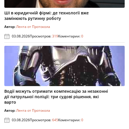
ШІ в юридичній фірмі: де технології вже
замінюють рутинну роботу
Автор:
Лента от Протокола
03.08.2026
Просмотров:
319
Коментарии:
0
Водії можуть отримати компенсацію за незаконні
дії патрульної поліції: три судові рішення, які
варто
Автор:
Лента от Протокола
03.08.2026
Просмотров:
645
Коментарии:
0