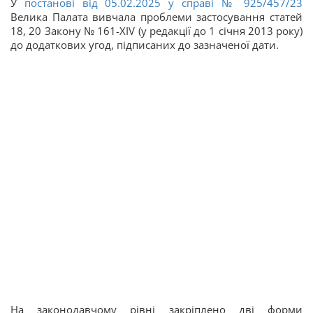
У
постанові від 05.02.2025 у справі
№ 925/457/23
Велика Палата вивчала проблеми застосування статей
18, 20 Закону № 161-XIV (у редакції до 1 січня 2013 року)
до додаткових угод, підписаних до зазначеної дати.
На законодавчому рівні закріплено дві форми