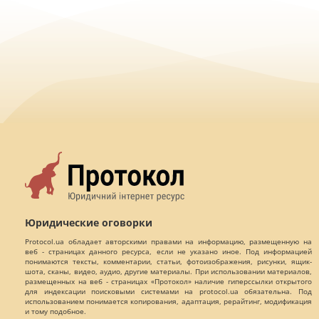
Юридические оговорки
Protocol.ua обладает авторскими правами на информацию, размещенную на
веб - страницах данного ресурса, если не указано иное. Под информацией
понимаются тексты, комментарии, статьи, фотоизображения, рисунки, ящик-
шота, сканы, видео, аудио, другие материалы. При использовании материалов,
размещенных на веб - страницах «Протокол» наличие гиперссылки открытого
для индексации поисковыми системами на protocol.ua обязательна. Под
использованием понимается копирования, адаптация, рерайтинг, модификация
и тому подобное.