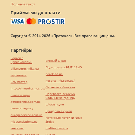
Полный текст
Приймаємо до оплати
Copyright © 2014-2026 «Протокол». Все права защищены.
Партнёры
Серьги с
Винный шкаф
бриллиантами
Подготовка к НМТ / ВНО
alliancetechnika.ua
pereklad.ua
миралинкс
hospice-life.com.ua/
Веб мастер
Перевозка больных
https://motokosmos.ua/
Перевозка лежачих
Синтезаторы
больных за границу
agrotechnika.com.ua
Шкафы купе
perevod.agency
Брендовые сумки
europeservice.com.ua
Натяжные потолки Nova
mk-translations.ua
Stelya
текст юа
maltina.com.ua
kievperevod.com.ua
Cылки