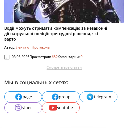
Водії можуть отримати компенсацію за незаконні
дії патрульної поліції: три судові рішення, які
варто
Автор:
Лента от Протокола
03.08.2026
Просмотров:
682
Коментарии:
0
Смотреть все статьи
Мы в социальных сетях:
page
group
telegram
viber
youtube