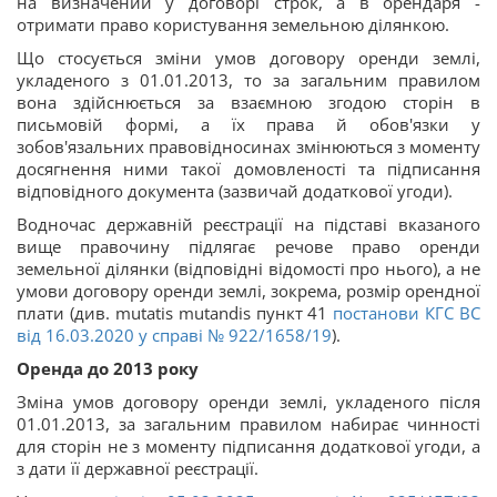
на визначений у договорі строк, а в орендаря -
отримати право користування земельною ділянкою.
Що стосується зміни умов договору оренди землі,
укладеного з 01.01.2013, то за загальним правилом
вона здійснюється за взаємною згодою сторін в
письмовій формі, а їх права й обов'язки у
зобов'язальних правовідносинах змінюються з моменту
досягнення ними такої домовленості та підписання
відповідного документа (зазвичай додаткової угоди).
Водночас державній реєстрації на підставі вказаного
вище правочину підлягає речове право оренди
земельної ділянки (відповідні відомості про нього), а не
умови договору оренди землі, зокрема, розмір орендної
плати (див. mutatis mutandis пункт 41
постанови КГС ВС
від 16.03.2020 у справі
№ 922/1658/19
).
Оренда до 2013 року
Зміна умов договору оренди землі, укладеного після
01.01.2013, за загальним правилом набирає чинності
для сторін не з моменту підписання додаткової угоди, а
з дати її державної реєстрації.