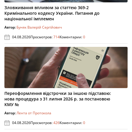
Зловживання впливом за статтею 369-2
Кримінального кодексу України. Питання до
національної імплемен
Автор:
Буняк Валерій Сергійович
04.08.2026
Просмотров:
714
Коментарии:
0
Переоформлення відстрочки за іншою підставою:
нова процедура з 31 липня 2026 р. за постановою
КМУ №
Автор:
Лента от Протокола
04.08.2026
Просмотров:
426
Коментарии:
0