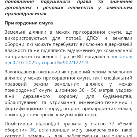
поновлення порушеного права та значення
договірних і речових елементів у земельних
правовідносинах.
Прикордонна смуга
Земельні ділянки в межах прикордонної смуги, що
використовуються для потреб ДПСУ, є землями
оборони, які можуть перебувати виключно в державній
власності та не підлягають відчуженню до комунальної
чи приватної власності. Про це ВП нагадала в
постанові
від 02.07.2025 у справі
№ 902/122/24
.
Законодавець визначив як правовий режим земельних
ділянок у межах прикордонної смуги, так і спеціальний
правовий режим земельних ділянок у межах
прикордонної смуги шириною 30 - 50 метрів уздовж
лінії державного кордону для будівництва,
облаштування та утримання інженерно-технічних і
фортифікаційних споруд, огорож, прикордонних знаків,
прикордонних просік, комунікацій тощо.
Помістивши відповідні правила у статтю 77 «Землі
оборони»
ЗК
, встановивши мету виокремлення такої
категорії земель - для забезпечення національної