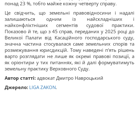
понад 23 %, тобто майже кожну четверту справу.
Це свідчить, що земельні правовідносини і надалі
залишаються одним із найскладніших і
найконфліктніших сегментів судової практики.
Показово й те, що з 45 справ, переданих у 2025 році до
Великої Палати від Касаційного господарського суду,
значна частина стосувалася саме земельних спорів та
розмежування юрисдикцій. Тому наведені п'ять рішень
варто розглядати не лише як окремі правові позиції, а
як орієнтири у тих питаннях, які й далі формуватимуть
земельну практику Верховного Суду.
Автор статті:
адвокат Дмитро Навроцький
Джерело:
LIGA ZAKON
.