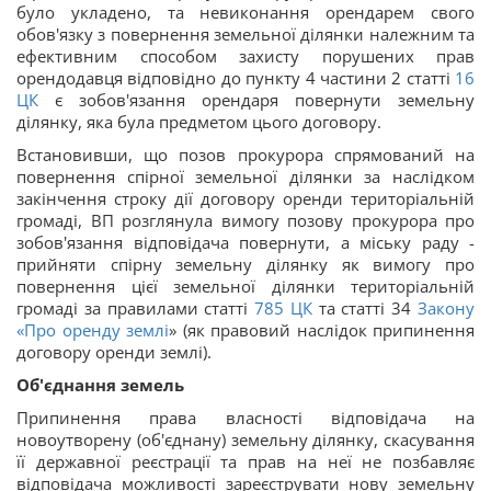
було укладено, та невиконання орендарем свого
обов'язку з повернення земельної ділянки належним та
ефективним способом захисту порушених прав
орендодавця відповідно до пункту 4 частини 2 статті
16
ЦК
є зобов'язання орендаря повернути земельну
ділянку, яка була предметом цього договору.
Встановивши, що позов прокурора спрямований на
повернення спірної земельної ділянки за наслідком
закінчення строку дії договору оренди територіальній
громаді, ВП розглянула вимогу позову прокурора про
зобов'язання відповідача повернути, а міську раду -
прийняти спірну земельну ділянку як вимогу про
повернення цієї земельної ділянки територіальній
громаді за правилами статті
785
ЦК
та статті 34
Закону
«
Про оренду землі
» (як правовий наслідок припинення
договору оренди землі).
Об'єднання земель
Припинення права власності відповідача на
новоутворену (об'єднану) земельну ділянку, скасування
її державної реєстрації та прав на неї не позбавляє
відповідача можливості зареєструвати нову земельну