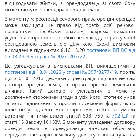
відшкодувати збитки, а орендодавець зі свого боку
може стягнути з орендаря орендну плату.
З моменту ж реєстрації речового права оренди орендар
може захищати це право від третіх осіб речово-
правовими способами захисту, зокрема вимагати
усунення сторонньою особою перешкод у користуванні
орендованою земельною ділянкою. Схожі висновки
викладені в підпунктах 8.16 - 8.20
постанови ВП ВС від
06.03.2024 у справі № 902/1207/22
.
Це узгоджується з висновками ВП, викладеними в
постанові від 18.04.2023 у справі
№ 357/8277/19
, про те,
що з 01.01.2013 державній реєстрації підлягає не сам
договір оренди землі, а право оренди земельної
ділянки. Такий договір є укладеним з моменту
досягнення сторонами згоди з усіх його істотних умов
та його підписання у простій письмовій формі, якщо
інше не узгоджено між сторонами, тобто за умови
дотримання ними вимог статей 638, 759 та
792
ЦК
та
статті 15 Закону 161-ХIV. З моменту укладення договору
оренди землі в орендодавця виникає обов'язок
передати орендарю земельну ділянку в користування