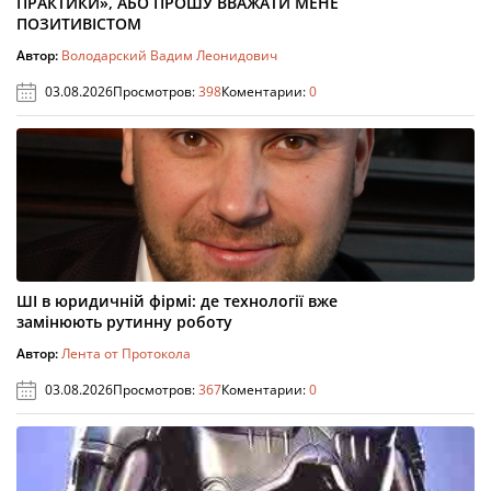
ПРАКТИКИ», АБО ПРОШУ ВВАЖАТИ МЕНЕ
ПОЗИТИВІСТОМ
Автор:
Володарский Вадим Леонидович
03.08.2026
Просмотров:
398
Коментарии:
0
ШІ в юридичній фірмі: де технології вже
замінюють рутинну роботу
Автор:
Лента от Протокола
03.08.2026
Просмотров:
367
Коментарии:
0