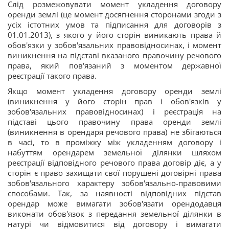
Слід розмежовувати момент укладення договору
оренди землі (це момент досягнення сторонами згоди з
усіх істотних умов та підписання для договорів з
01.01.2013), з якого у його сторін виникають права й
обов'язки у зобов'язальних правовідносинах, і момент
виникнення на підставі вказаного правочину речового
права, який пов'язаний з моментом державної
реєстрації такого права.
Якщо момент укладення договору оренди землі
(виникнення у його сторін прав і обов'язків у
зобов'язальних правовідносинах) і реєстрація на
підставі цього правочину права оренди землі
(виникнення в орендаря речового права) не збігаються
в часі, то в проміжку між укладенням договору і
набуттям орендарем земельної ділянки шляхом
реєстрації відповідного речового права договір діє, а у
сторін є право захищати свої порушені договірні права
зобов'язального характеру зобов'язально-правовими
способами. Так, за наявності відповідних підстав
орендар може вимагати зобов'язати орендодавця
виконати обов'язок з передання земельної ділянки в
натурі чи відмовитися від договору і вимагати