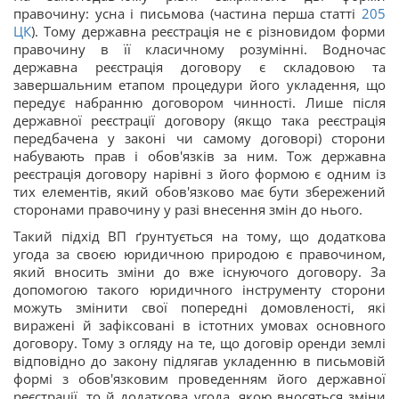
правочину: усна і письмова (частина перша статті
205
ЦК
). Тому державна реєстрація не є різновидом форми
правочину в її класичному розумінні. Водночас
державна реєстрація договору є складовою та
завершальним етапом процедури його укладення, що
передує набранню договором чинності. Лише після
державної реєстрації договору (якщо така реєстрація
передбачена у законі чи самому договорі) сторони
набувають прав і обов'язків за ним. Тож державна
реєстрація договору нарівні з його формою є одним із
тих елементів, який обов'язково має бути збережений
сторонами правочину у разі внесення змін до нього.
Такий підхід ВП ґрунтується на тому, що додаткова
угода за своєю юридичною природою є правочином,
який вносить зміни до вже існуючого договору. За
допомогою такого юридичного інструменту сторони
можуть змінити свої попередні домовленості, які
виражені й зафіксовані в істотних умовах основного
договору. Тому з огляду на те, що договір оренди землі
відповідно до закону підлягав укладенню в письмовій
формі з обов'язковим проведенням його державної
реєстрації, то й додаткова угода, якою вносяться зміни