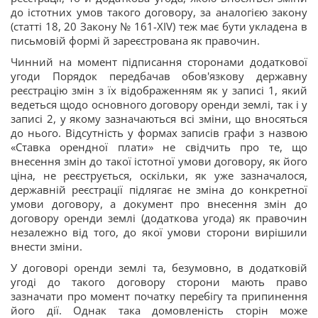
до істотних умов такого договору, за аналогією закону
(статті 18, 20 Закону № 161-XIV) теж має бути укладена в
письмовій формі й зареєстрована як правочин.
Чинний на момент підписання сторонами додаткової
угоди Порядок передбачав обов'язкову державну
реєстрацію змін з їх відображенням як у записі 1, який
ведеться щодо основного договору оренди землі, так і у
записі 2, у якому зазначаються всі зміни, що вносяться
до нього. Відсутність у формах записів графи з назвою
«Ставка орендної плати» не свідчить про те, що
внесення змін до такої істотної умови договору, як його
ціна, не реєструється, оскільки, як уже зазначалося,
державній реєстрації підлягає не зміна до конкретної
умови договору, а документ про внесення змін до
договору оренди землі (додаткова угода) як правочин
незалежно від того, до якої умови сторони вирішили
внести зміни.
У договорі оренди землі та, безумовно, в додатковій
угоді до такого договору сторони мають право
зазначати про момент початку перебігу та припинення
його дії. Однак така домовленість сторін може