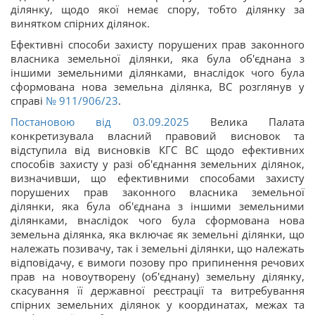
ділянку, щодо якої немає спору, тобто ділянку за
винятком спірних ділянок.
Ефективні способи захисту порушених прав законного
власника земельної ділянки, яка була об'єднана з
іншими земельними ділянками, внаслідок чого була
сформована нова земельна ділянка, ВС розглянув у
справі
№ 911/906/23
.
Постановою від 03.09.2025
Велика Палата
конкретизувала власний правовий висновок та
відступила від висновків КГС ВС щодо ефективних
способів захисту у разі об'єднання земельних ділянок,
визначивши, що ефективними способами захисту
порушених прав законного власника земельної
ділянки, яка була об'єднана з іншими земельними
ділянками, внаслідок чого була сформована нова
земельна ділянка, яка включає як земельні ділянки, що
належать позивачу, так і земельні ділянки, що належать
відповідачу, є вимоги позову про припинення речових
прав на новоутворену (об'єднану) земельну ділянку,
скасування її державної реєстрації та витребування
спірних земельних ділянок у координатах, межах та