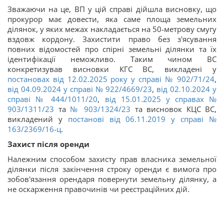
Зважаючи на це, ВП у цій справі дійшла висновку, що
прокурор має довести, яка саме площа земельних
ділянок, у яких межах накладається на 50-метрову смугу
вздовж кордону. Захистити право без з'ясування
повних відомостей про спірні земельні ділянки та їх
ідентифікації неможливо. Таким чином ВС
конкретизував висновки КГС ВС, викладені у
постановах від 12.02.2025 року у справі
№ 902/71/24
,
від 04.09.2024 у справі
№ 922/4669/23
,
від 02.10.2024 у
справі
№ 444/1011/20
,
від 15.01.2025 у справах
№
903/1311/23
та
№ 903/1324/23
та висновок КЦС ВС,
викладений у
постанові від 06.11.2019 у справі
№
163/2369/16-ц
.
Захист після оренди
Належним способом захисту прав власника земельної
ділянки після закінчення строку оренди є вимога про
зобов'язання орендаря повернути земельну ділянку, а
не оскарження правочинів чи реєстраційних дій.