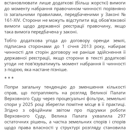
встановлювати лише додаткові (більш жорсткі) вимоги
до моменту набрання правочином чинності порівняно
із загальними правилами, передбаченими у Законі №
161-XIV. Сторони не можуть відступити від обов'язкової
вимоги щодо державної реєстрації правочину, якщо
така вимога передбачена у законі.
Тобто додаткова угода до договору оренди землі,
підписана сторонами до 1 січня 2013 року, набирає
чинності для сторін договору не раніше здійснення її
державної реєстрації, якщо сторони в тексті додатковї
угоди не пов'язуватимуть момент набрання її чинності
з подією, яка настане пізніше.
* * *
Попри загальну тенденцію до зменшення кількості
справ, що потрапляють на розгляд Великої Палати
Верховного Суду через процесуальні фільтри, земельні
спори у 2025 році зберегли помітне місце в її практиці.
Згідно з офіційним звітом про підсумки роботи
Верховного Суду, Велика Палата ухвалила 297
остаточних рішень, а частка земельних спорів і спорів
щодо права власності у структурі розгляду становила