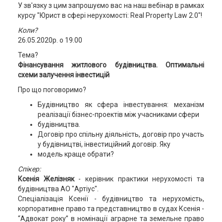
У зв'язку з цим запрошуємо вас на наш вебінар в рамках
курсу "Юрист в сфері нерухомості: Real Property Law 2.0"!
Коли?
26.05.2020р. о 19.00
Тема?
Фінансування житлового будівництва. Оптимальні
схеми залучення інвестицій
Про що поговоримо?
Будівництво як сфера інвестування: механізм
реалізації бізнес-проектів між учасниками сфери
будівництва.
Договір про спільну діяльність, договір про участь
у будівництві, інвестиційний договір. Яку
модель краще обрати?
Спікер:
Ксенія Желізняк
- керівник практики нерухомості та
будівництва АО "Артіус".
Спеціалізація Ксенії - будівництво та нерухомість,
корпоративне право та представництво в судах Ксенія -
“Адвокат року” в номінації аграрне та земельне право