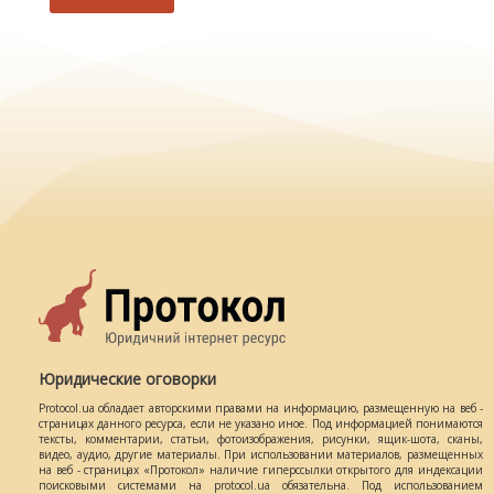
Юридические оговорки
Protocol.ua обладает авторскими правами на информацию, размещенную на веб -
страницах данного ресурса, если не указано иное. Под информацией понимаются
тексты, комментарии, статьи, фотоизображения, рисунки, ящик-шота, сканы,
видео, аудио, другие материалы. При использовании материалов, размещенных
на веб - страницах «Протокол» наличие гиперссылки открытого для индексации
поисковыми системами на protocol.ua обязательна. Под использованием