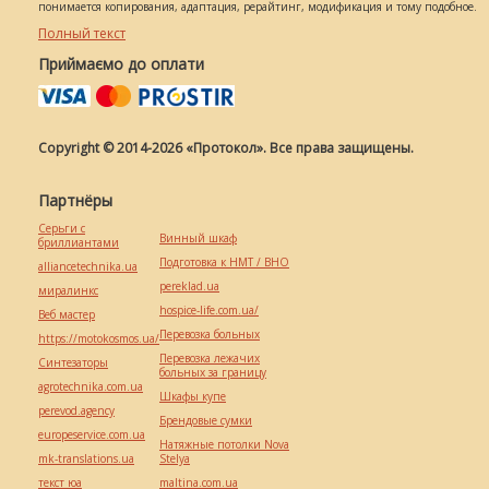
понимается копирования, адаптация, рерайтинг, модификация и тому подобное.
Полный текст
Приймаємо до оплати
Copyright © 2014-2026 «Протокол». Все права защищены.
Партнёры
Серьги с
Винный шкаф
бриллиантами
Подготовка к НМТ / ВНО
alliancetechnika.ua
pereklad.ua
миралинкс
hospice-life.com.ua/
Веб мастер
Перевозка больных
https://motokosmos.ua/
Перевозка лежачих
Синтезаторы
больных за границу
agrotechnika.com.ua
Шкафы купе
perevod.agency
Брендовые сумки
europeservice.com.ua
Натяжные потолки Nova
mk-translations.ua
Stelya
текст юа
maltina.com.ua