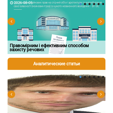
2026-08-05
2
Правомірним і ефективним способом
Су
захисту речових
ча
Аналитические статьи
2026-08-04
2