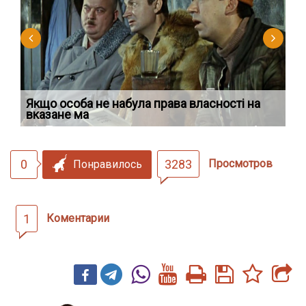
Якщо особа не набула права власності на
Ді
вказане ма
по
0
3283
Просмотров
Понравилось
1
Коментарии