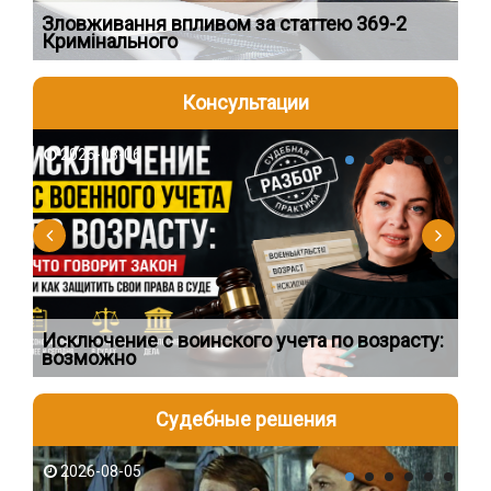
Зловживання впливом за статтею 369-2
Пе
Кримінального
пі
Консультации
2026-08-06
2
Исключение с воинского учета по возрасту:
Чи
возможно
пр
Судебные решения
2026-08-05
2