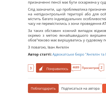
призначенні пенсії має бути оскаржена у су
Слід зазначити, що проблематика призначенн
на непідконтрольній території або для ос
містить багато індивідуальних особливостей
часу не перемістились з зони проведення АТО
За таких обставин кожний випадок відмови
окремо з метою якнайшвидшого вирішенн
обов"язково має вирішуватись у судовому п
З повагою, Іван Ангелін
Автор статті:
Адвокатське бюро "Ангелін та
2
4689
3
Просмотров
Понравилось
Поблагодарить
Подписаться на автора