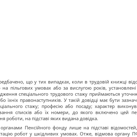
едбачено, що у тих випадках, коли в трудовій книжці відс
 на пільгових умовах або за вислугою років, установлені
ердження спеціального трудового стажу приймаються уточн
або їхніх правонаступників. У такій довідці має бути зазнач
ціального стажу; професію або посаду; характер виконув
ування списків або їх номери, до якого включено цей пе
я роботи, на підставі яких видана довідка.
органами Пенсійного фонду лише на підставі відомостей
стацію робот у шкідливих умовах. Отже, відмова органу П