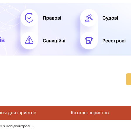
исы для юристов
Каталог юристов
 з непідконтроль...