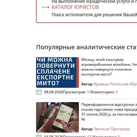
На выполнение юридической услуги и 
КАТАЛОГ ЮРИСТОВ
Поиск исполнителя для решения Вашей
Популярные аналитические ста
Місяць, який коштував
агровиробникам мільйони. Чи
можна повернути сплачене
експортне мито?
Автор:
Кравець Ростислав Юр
08.08.2026
Просмотров:
10
Коментарии:
0
Переоформлення відстрочки 
іншою підставою: нова процед
31 липня 2026 р. за постанов
№
Автор:
Лента от Протокола
04.08.2026
Просмотров:
471
Коментарии:
0