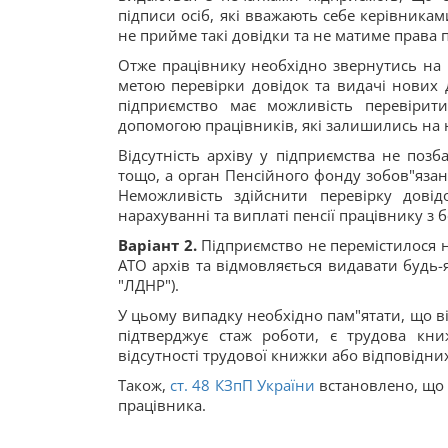
підписи осіб, які вважають себе керівника
не прийме такі довідки та не матиме права 
Отже працівнику необхідно звернутись на 
метою перевірки довідок та видачі нових 
підприємство має можливість перевірити
допомогою працівників, які залишились на н
Відсутність архіву у підприємства не позб
тощо, а орган Пенсійного фонду зобов"язан
Неможливість здійснити перевірку дові
нарахуванні та виплаті пенсії працівнику з 
Варіант 2.
Підприємство не перемістилося н
АТО архів та відмовляється видавати будь-
"ЛДНР").
У цьому випадку необхідно пам"ятати, що в
підтверджує стаж роботи, є трудова кн
відсутності трудової книжки або відповідних
Також,
ст. 48 КЗпП України
встановлено, що 
працівника.