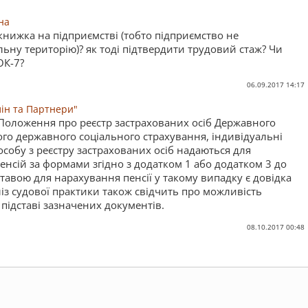
на
книжка на підприємстві (тобто підприємство не
ьну територію)? як тоді підтвердити трудовий стаж? Чи
ОК-7?
06.09.2017 14:17
лін та Партнери"
3 Положення про реєстр застрахованих осіб Державного
ого державного соціального страхування, індивідуальні
особу з реєстру застрахованих осіб надаються для
нсій за формами згідно з додатком 1 або додатком 3 до
тавою для нарахування пенсії у такому випадку є довідка
аліз судової практики також свідчить про можливість
підставі зазначених документів.
08.10.2017 00:48