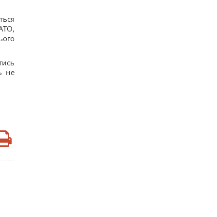
ться
АТО,
ього
тись
ь не