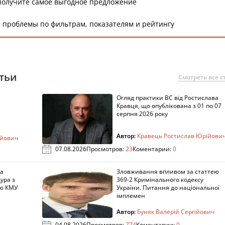
получите самое выгодное предложение
 проблемы по фильтрам, показателям и рейтингу
тьи
Смотреть все с
Огляд практики ВС від Ростислава
Кравця, що опублікована з 01 по 07
серпня 2026 року
Автор:
Кравець Ростислав Юрійови
ійович
07.08.2026
Просмотров:
23
Коментарии:
0
за
Зловживання впливом за статтею
ура з
369-2 Кримінального кодексу
ою КМУ
України. Питання до національної
імплемен
Автор:
Буняк Валерій Сергійович
04.08.2026
Просмотров:
774
Коментарии:
0