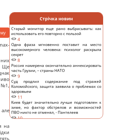
Стрічка новин
Старый монитор еще рано выбрасывать: как
аму
использовать его повторно с пользой
4
max-
Одна фраза мгновенно поставит на место
высокомерного человека: психолог раскрыла
секрет
йних
8
Россия намерена окончательно аннексировать
. Ще
часть Грузии, – страны НАТО
днак
9
ливо
Суд продлил содержание под стражей
 №1,
Коломойского, защита заявила о проблемах со
здоровьем
11
Киев будет значительно лучше подготовлен к
зиме, но фактор обстрелов и возможностей
 але
ПВО никто не отменял, - Пантелеев
10
Задержка до 10 часов: из-за обстрелов ряд
я на
поездов курсирует с задержками
ідки
12
тять
Бюджетный выбор: назван главный