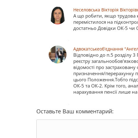
Неселовська Вікторія Вікторів
А що робити, якщо трудова 
перемістилося на підконтрол
достатньо Довідки ОК-5 чи 
Адвокатськеоб'єднання "Анге
Відповідно до п.5 розділу 
реєстру загальнообов’язков
відомості про застраховану 
призначення/перерахунку пе
цього Положення.Тобто підс
ОК-5 та ОК-2. Крім того, ан
нарахування пенсії лише на 
Оставьте Ваш комментарий: