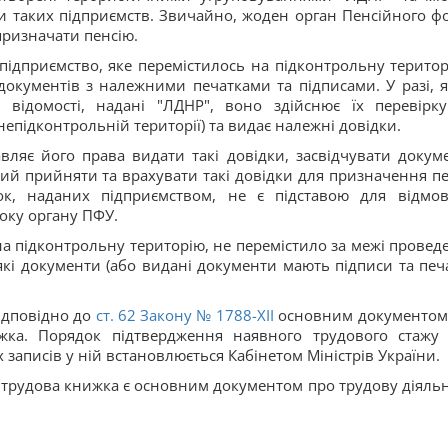
ми таких підприємств. Звичайно, жоден орган Пенсійного ф
призначати пенсію.
підприємство, яке перемістилось на підконтрольну територ
документів з належними печатками та підписами. У разі, 
 відомості, надані "ЛДНР", воно здійснює їх перевірку
епідконтрольній території) та видає належні довідки.
авляє його права видати такі довідки, засвідчувати докум
ий прийняти та врахувати такі довідки для призначення пен
док, наданих підприємством, не є підставою для відмо
боку органу ПФУ.
а підконтрольну територію, не перемістило за межі провед
які документи (або видані документи мають підписи та печ
ідповідно до
ст. 62 Закону № 1788-XII
основним документом
ижка. Порядок підтвердження наявного трудового стажу
 записів у ній встановлюється Кабінетом Міністрів України.
трудова книжка є основним документом про трудову діяльн