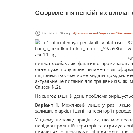
Оформлення пенсійних виплат о
02.09.2017
Автор:
Адвокатськеоб'єднання "Ангелін 
3
wi
Д
виплат особам, які фактично проживають на
одне дуже популярне питання - як оформи
підприємство, яке може видати довідки, не
актуальне це питання для працівників, які 
Список №2).
На сьогодняшній день проблема вирішуєтьс
Варіант 1.
Можливий лише у разі, якщо п
залишило архівні дані на території проведе
У цьому випадку працівник, що має право 
непідконтрольній території та отримує дові
видаються з печатками підприємств, що 