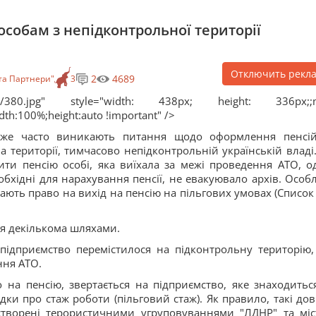
собам з непідконтрольної території
Отключить рекл
2
4689
та Партнери"
3
2/380.jpg" style="width: 438px; height: 336px;;
dth:100%;height:auto !important" />
уже часто виникають питання щодо оформлення пенсі
 території, тимчасово непідконтрольній українській владі
ти пенсію особі, яка виїхала за межі проведення АТО, о
обхідні для нарахування пенсії, не евакуювало архів. Особ
мають право на вихід на пенсію на пільгових умовах (Список
я декількома шляхами.
ідприємство перемістилося на підконтрольну територію,
ння АТО.
на пенсію, звертається на підприємство, яке знаходитьс
дки про стаж роботи (пільговий стаж). Як правило, такі дов
створені терористичними угруповуваннями "ЛДНР" та міс