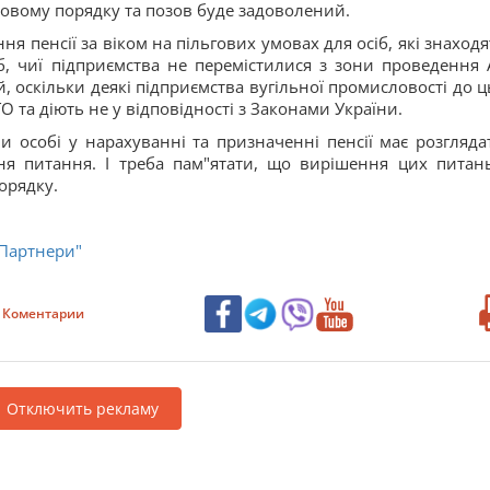
довому порядку та позов буде задоволений.
я пенсії за віком на пільгових умовах для осіб, які знаходя
іб, чиї підприємства не перемістилися з зони проведення 
, оскільки деякі підприємства вугільної промисловості до ц
 та діють не у відповідності з Законами України.
 особі у нарахуванні та призначенні пенсії має розгляда
я питання. І треба пам"ятати, що вирішення цих питан
орядку.
 Партнери"
Коментарии
Отключить рекламу