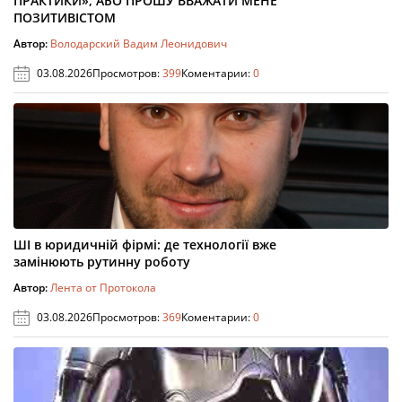
ПРАКТИКИ», АБО ПРОШУ ВВАЖАТИ МЕНЕ
ПОЗИТИВІСТОМ
Автор:
Володарский Вадим Леонидович
03.08.2026
Просмотров:
399
Коментарии:
0
ШІ в юридичній фірмі: де технології вже
замінюють рутинну роботу
Автор:
Лента от Протокола
03.08.2026
Просмотров:
369
Коментарии:
0