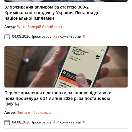
Зловживання впливом за статтею 369-2
Кримінального кодексу України. Питання до
національної імплемен
Автор:
Буняк Валерій Сергійович
04.08.2026
Просмотров:
728
Коментарии:
0
Переоформлення відстрочки за іншою підставою:
нова процедура з 31 липня 2026 р. за постановою
КМУ №
Автор:
Лента от Протокола
04.08.2026
Просмотров:
434
Коментарии:
0