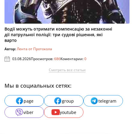
Водії можуть отримати компенсацію за незаконні
дії патрульної поліції: три судові рішення, які
варто
Автор:
Лента от Протокола
03.08.2026
Просмотров:
686
Коментарии:
0
Смотреть все статьи
Мы в социальных сетях:
page
group
telegram
viber
youtube