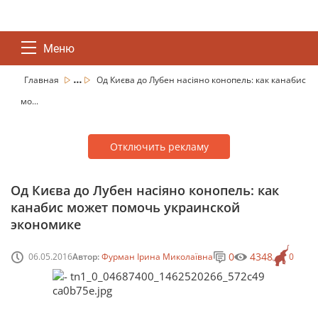
Меню
...
Главная
Од Києва до Лубен насіяно конопель: как канабис
мо...
Отключить рекламу
Од Києва до Лубен насіяно конопель: как
канабис может помочь украинской
экономике
0
4348
06.05.2016
Автор:
Фурман Ірина Миколаївна
0