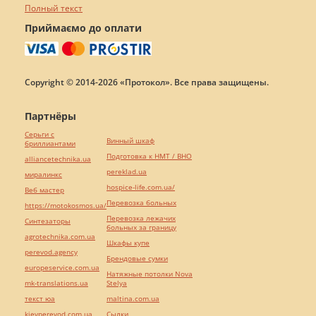
Полный текст
Приймаємо до оплати
Copyright © 2014-2026 «Протокол». Все права защищены.
Партнёры
Серьги с
Винный шкаф
бриллиантами
Подготовка к НМТ / ВНО
alliancetechnika.ua
pereklad.ua
миралинкс
hospice-life.com.ua/
Веб мастер
Перевозка больных
https://motokosmos.ua/
Перевозка лежачих
Синтезаторы
больных за границу
agrotechnika.com.ua
Шкафы купе
perevod.agency
Брендовые сумки
europeservice.com.ua
Натяжные потолки Nova
mk-translations.ua
Stelya
текст юа
maltina.com.ua
kievperevod.com.ua
Cылки