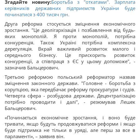
Згадайте новину:
Боротьба з "откатами". Зарплата
керівників державних підприємств України буде
починатися з 400 тисяч грн.
Друга реформа стосується зміцнення економічного
зростання. "Це деолігархізація і позбавлення від будь-
яких монополій. Я проти монополій, потрібна
конкуренція. Також Україні потрібна комплексна
дерегуляція. Вкрай важливий розвиток малого і
середнього бізнесу. Це прискорить розвиток
конкуренції, а співпраця з ЄС у цьому допоможе", -
зазначив Бальцерович.
Третьою реформою польський реформатор назвав
зміцнення законного держави. "Головне - боротьба з
корупцією, яка передбачає реформу прокуратури і судів.
Четверта сфера - розбудова держави. Децентралізацію
потрібно проводити і далі", - резюмував Лешек
Бальцерович.
«Починається економічне зростання, і воно буде
тривати, якщо будуть продовжуватися реформи і якщо
буде підтримка не тільки в уряді, але перш за все в
парламенті», – заявив він.