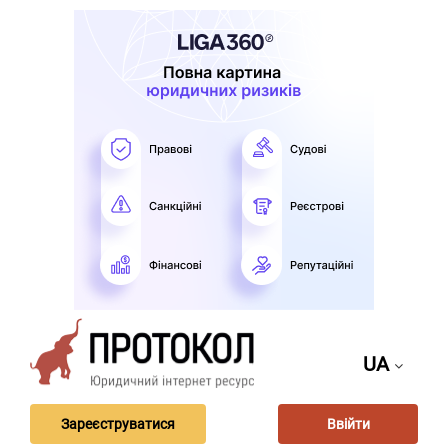
UA
Зареєструватися
Ввійти