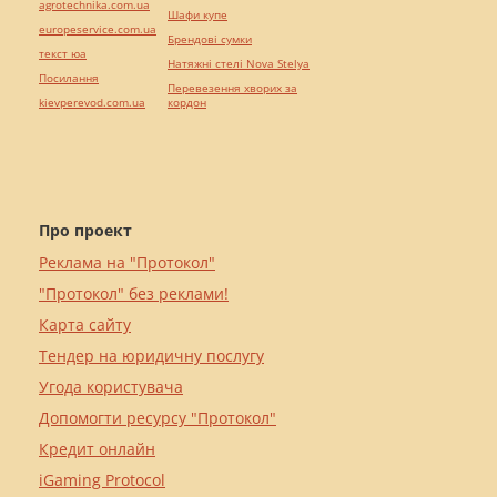
agrotechnika.com.ua
Шафи купе
europeservice.com.ua
Брендові сумки
текст юа
Натяжні стелі Nova Stelya
Посилання
Перевезення хворих за
kievperevod.com.ua
кордон
Про проект
Реклама на "Протокол"
"Протокол" без реклами!
Карта сайту
Тендер на юридичну послугу
Угода користувача
Допомогти ресурсу "Протокол"
Кредит онлайн
iGaming Protocol