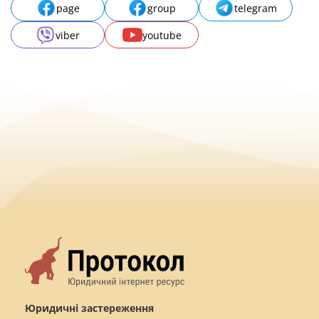
page
group
telegram
viber
youtube
Юридичні застереження