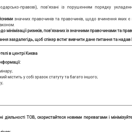
подарсько-правові), пов’язані із порушенням порядку укладен
йсними
значних правочинів та правочинів, щодо вчинення яких є з
законом.
о мінімізації ризиків, пов’язаних із значними правочинами та прав
ання заздалегідь, щоб спікер встиг
вивчити дане питання та надав 
телі в центрі Києва
інформації:
мінару;
який містить у собі зразок статуту та багато іншого;
у;
ні діяльності ТОВ, скористайтеся новими перевагами
і мінімізуй