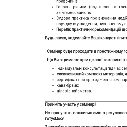
правочинів.
Головні ризики (податкові та гос
заінтересованістю.
Судова практика про визнання
неді
порядку їх укладення, визначеному 
Перелік практичних рекомендацій щод
Будь ласка, надсилайте Ваші конкретні пит
Семінар буде проходити в престижному го
Що Ви отримаєте крім цікавої та корисної 
індивідуальні консультації під час се
ексклюзивний комплект матеріалів
, 
сертифікат про проходження семінар
кава-брейк;
ділові знайомства.
Прийміть участь у семінарі!
Не пропустіть важливих змін в регулюван
готуємося.