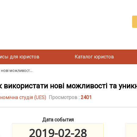
исы для юристов
Каталог юристов
нові можливост...
к використати нові можливості та уникн
номічна студія (UES)
Просмотров :
2401
Дата события
2019-02-28