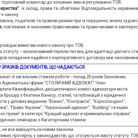
: ґрунтовний коментар до основних змін в регулюванні ТОВ.
вариства”
: їх склад, права та обов’язки. Відповідальність керівни
го закону.
 закону, податкові та правові ризики при їх порушенні, аналіз судов
в
, пов’язаних зі значними правочинами та правочинами із заінтере
ідповідає вимогам нового закону про ТОВ.
 статуту – ексклюзивний перелік питань для адаптації діючого ста
для складення надійного корпоративного договору між засновника
Р ЗРАЗКІВ ДОКУМЕНТІВ, ЩО НАДАЮТЬСЯ:
окат із загальним стажем роботи - понад 20 років.Засновник,
р Адвокатської фірми "СТОЛИЧНИЙ АДВОКАТ".Член
алати Кваліфікаційно-дисциплінарної комісії адвокатури міста
и брошур з безпеки бізнесу, статей, та публікацій з юридичної
тв у ділових виданнях "Бізнес", "Контракти", "Кореспондент",
а", "Право України", "Український адвокат", "Building" та інших.
ої премії" в категорії "Кращий адвокат в кримінальних справах".
дичних семінарах з багаторічним стажем.
, не все вирішується новим законом.
ливих протирічь у законодавстві, що стосуються змісту статуту ТО