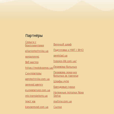
Партнёры
Серьги с
Винный шкаф
бриллиантами
Подготовка к НМТ / ВНО
alliancetechnika.ua
pereklad.ua
миралинкс
hospice-life.com.ua/
Веб мастер
Перевозка больных
https://motokosmos.ua/
Перевозка лежачих
Синтезаторы
больных за границу
agrotechnika.com.ua
Шкафы купе
perevod.agency
Брендовые сумки
europeservice.com.ua
Натяжные потолки Nova
mk-translations.ua
Stelya
текст юа
maltina.com.ua
kievperevod.com.ua
Cылки