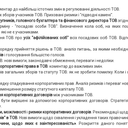
ентар до найбільш істотних змін в регулюванні діяльності ТОВ.
борів учасників ТОВ. Приховані ризики і "підводні камені".
ступників, головного бухгалтера та фінансового директора ТОВ
згідн
рміну - "посадові особи ТОВ". Визначення кола осіб, на яких п
 які не є учасниками.
ння ТОВ про
усіх "афілійованих осіб"
всіх посадових осіб ТОВ. Відп
рядку прийняття рішень в ТОВ: аналіз питань, за якими необхід
ів
і голосування більшістю голосів.
: нові вимоги, законодавчі обмеження, переваги і недоліки.
корпоративні права в ТОВ
: коментар до важливих змін.
ів загальних зборів та статуту ТОВ: як не зробити помилку. Коли 
ядку спадкування корпоративних прав. Аналіз ризиків і переваг но
 зменшення розміру статутного капіталу ТОВ.
ня
корпоративних договорів
між учасниками ТОВ.
 бути вирішені за допомогою корпоративних договорів. Стратегі
.
и, можливості
і
ризики корпоративних договорів
. Рекомендації щодо
ів" в ТОВ
. Нові вимоги щодо схвалення і укладення таких правочині
чини, щодо яких є заінтересованість»
. Розкриття даного понят