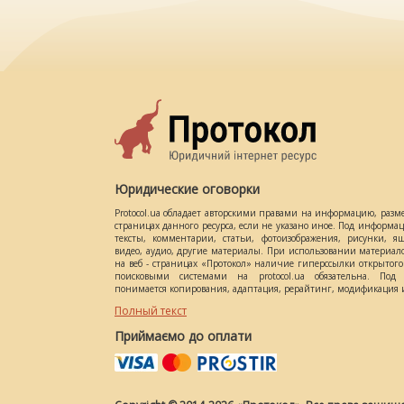
Юридические оговорки
Protocol.ua обладает авторскими правами на информацию, разм
страницах данного ресурса, если не указано иное. Под информ
тексты, комментарии, статьи, фотоизображения, рисунки, ящ
видео, аудио, другие материалы. При использовании материал
на веб - страницах «Протокол» наличие гиперссылки открытог
поисковыми системами на protocol.ua обязательна. Под 
понимается копирования, адаптация, рерайтинг, модификация и
Полный текст
Приймаємо до оплати