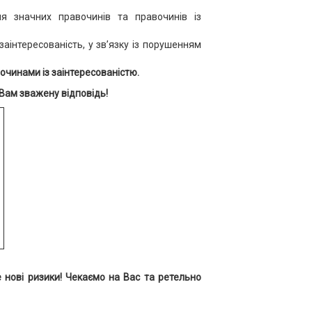
ня значних правочинів та правочинів із
аінтересованість, у зв’язку із порушенням
очинами із заінтересованістю.
Вам зважену відповідь!
те нові ризики!
Чекаємо на Вас та ретельно