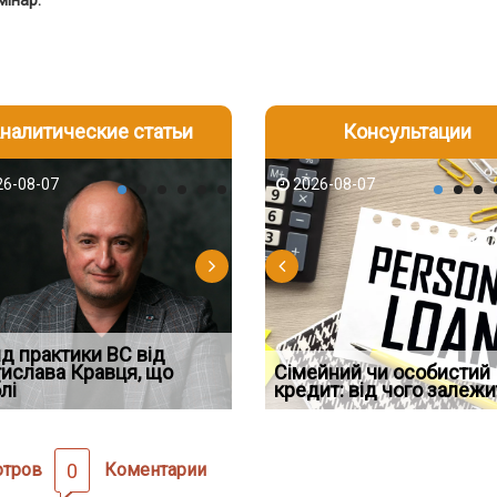
мінар:
налитические статьи
Консультации
-06
6-08-07
2026-08-05
2026-08-06
2026-08-04
2026-08-07
2026-07-30
д встановив для
д практики ВС від
Документи, на яких не
Зловживання впливом за
Восьмий ААС факти
дування шкоди
ислава Кравця, що
Чи потрібна ФОП печатка у
проставляється апостиль:
статтею 369-2
Сімейний чи особистий
підтвердив, що ЦВ
лі
2026 році: правила засто
пер
Кримінального
кредит: від чого залежи
скас
отров
0
Коментарии