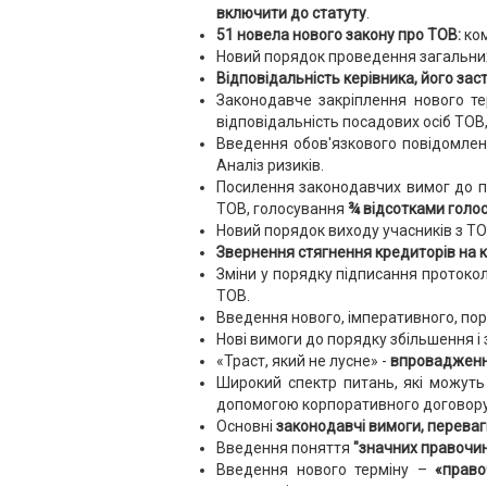
включити до статуту
.
51 новела нового закону про ТОВ:
ком
Новий порядок проведення загальних з
Відповідальність керівника, його за
Законодавче закріплення нового те
відповідальність посадових осіб ТОВ,
Введення обов'язкового повідомле
Аналіз ризиків.
Посилення законодавчих вимог до по
ТОВ, голосування
¾ відсотками голос
Новий порядок виходу учасників з ТОВ
Звернення стягнення кредиторів на 
Зміни у порядку підписання протокол
ТОВ.
Введення нового, імперативного, пор
Нові вимоги до порядку збільшення і
«Траст, який не лусне» -
впроваджен
Широкий спектр питань, які можуть
допомогою корпоративного договору
Основні
законодавчі вимоги,
переваг
Введення поняття
"значних правочин
Введення нового терміну –
«право