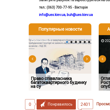
Запитуйте рахунок та з
ареєструйтеся на се
тел.:
(063) 700-77-95 - Вікторія
info@ues.kiev.ua
,
buh@ues.kiev.uа
Популярные новости
А
2026-08-07
2026-08-03
2026-08
202
Право співвласника
Якщо су
Огля
 але позика
багатоквартирного будинку
ШІ в юридичній фірмі: де
відшко
Рост
 фраза «на
на су
технології вже замінюють
наявніс
опуб
0
2401
Просм
Понравилось