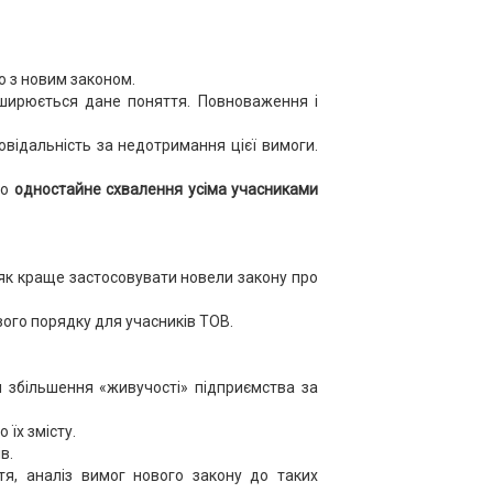
о з новим законом.
оширюється дане поняття. Повноваження і
овідальність за недотримання цієї вимоги.
но
одностайне схвалення усіма учасниками
і як краще застосовувати новели закону про
вого порядку для учасників ТОВ.
я збільшення «живучості» підприємства за
 їх змісту.
в.
тя, аналіз вимог нового закону до таких