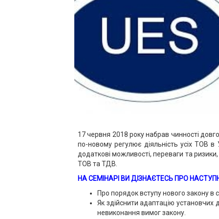
17 червня 2018 року набрав чинності довг
по-новому регулює діяльність усіх ТОВ в 
додаткові можливості, переваги та ризики, 
ТОВ та ТДВ.
НА СЕМІНАРІ ВИ ДІЗНАЄТЕСЬ ПРО НАСТУПН
Про порядок вступу нового закону в с
Як здійснити адаптацію установчих 
невиконання вимог закону.