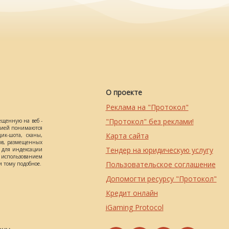
О проекте
Реклама на "Протокол"
"Протокол" без реклами!
ещенную на веб -
ацией понимаются
Карта сайта
ик-шота, сканы,
ов, размещенных
Тендер на юридическую услугу
о для индексации
использованием
Пользовательское соглашение
 тому подобное.
Допомогти ресурсу "Протокол"
Кредит онлайн
iGaming Protocol