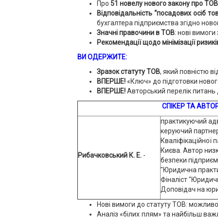
Про
51 новелу нового закону про ТОВ
Відповідальність “посадових осіб то
бухгалтера підприємства згідно ново
Значні правочини в ТОВ
: нові вимоги
Рекомендації щодо мінімізації ризикі
ВИ ОДЕРЖИТЕ:
Зразок статуту ТОВ
, який повністю в
ВПЕРШЕ!
«Ключ» до підготовки нового
ВПЕРШЕ!
Авторський перелік питань 
СПІКЕР ТА АВТО
практикуючий адв
керуючий партне
Кваліфікаційної п
Києва. Автор низк
Рибачковський К. Е.
-
безпеки підприємс
"Юридична практик
Фіналіст "Юридичн
Доповідач на юри
Нові вимоги до статуту ТОВ: можливо
Аналіз «білих плям» та найбільш важ