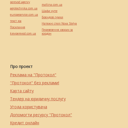
perevod.agency
maltina.com.ua
agrotechnika.com.ua
Шафи купе
europeservice.com.ua
Брендові сумки
текст юа
Натяжні стелі Nova Stelya
Посилання
Перевезення хворих за
kievperevod.com.ua
кордон
Про проект
Реклама на "Протокол"
"Протокол" без реклами!
Карта сайту
Тендер на юридичну послугу
Угода користувача
Допомогти ресурсу "Протокол"
Кредит онлайн