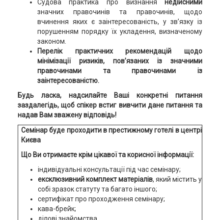
Судова практика про визнання
недійсними
значних правочинів та правочинів, щодо
вчинення яких є заінтересованість, у зв’язку із
порушенням порядку їх укладення, визначеному
законом.
Перелік практичних рекомендацій щодо
мінімізації ризиків, пов’язаних із значними
правочинами та правочинами із
заінтересованістю.
Будь ласка, надсилайте Ваші конкретні питання
заздалегідь, щоб спікер встиг
вивчити дане питання та
надав Вам зважену відповідь!
Семінар буде проходити в престижному готелі в центрі
Києва
Що Ви отримаєте крім цікавої та корисної інформації:
індивідуальні консультації під час семінару;
ексклюзивний комплект матеріалів
, який містить у
собі зразок статуту та багато іншого;
сертифікат про проходження семінару;
кава-брейк;
ділові знайомства.