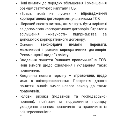
Нові вимоги до порядку збільшення і зменшення
розміру статутного капіталу ТОВ.
«Траст, який не лусне» -
впровадження
корпоративних договорів
між учасниками ТОВ.
Широкий спектр питань, які можуть бути вирішені
за допомогою корпоративних договорів. Стратегія
збільшення «живучості» підприємства за
допомогою корпоративного договору.
Основні
законодавчі вимоги,
переваги,
можливості
і
ризики корпоративних договорів
.
Рекомендації щодо їх змісту.
Введення поняття
"значних правочинів" в ТОВ
.
Нові вимоги щодо схвалення і укладення таких
правочинів.
Введення нового терміну –
«правочини, щодо
яких є заінтересованість»
. Розкриття даного
поняття, аналіз вимог нового закону до таких
правочинів.
Головні ризики (податкові та господарсько-
правові), пов’язані із порушенням порядку
укладення значних правочинів та правочинів із
заінтересованістю.