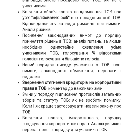
відповідальність посадових осіб ТОВ, які не є
учасниками.
Введення обов'язкового повідомлення ТОВ про
усіх "афілійованих осіб"
всіх посадових осіб ТОВ.
Відповідальність за недотримання цієї вимоги.
Аналіз ризиків.
Посилення законодавчих вимог до порядку
прийняття рішень в ТОВ: аналіз питань, за якими
необхідно
одностайне схвалення усіма
учасниками
ТОВ, голосування
¾ відсотками
голосів
і голосування більшістю голосів.
Новий порядок виходу учасників з ТОВ: нові
вимоги, законодавчі обмеження, переваги і
недоліки.
Звернення стягнення кредиторів на корпоративні
права в ТОВ
: коментар до важливих змін.
Зміни у порядку підписання протоколів загальних
зборів та статуту ТОВ: як не зробити помилку.
Коли і як краще застосовувати новели закону про
ТОВ.
Введення нового, імперативного, порядку
спадкування корпоративних прав. Аналіз ризиків і
переваг нового порядку для учасників ТОВ.