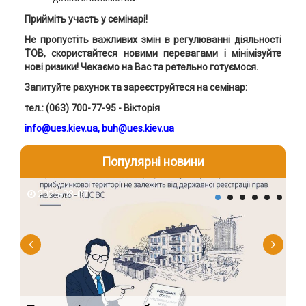
Прийміть участь у семінарі!
Не пропустіть важливих змін в регулюванні діяльності
ТОВ, скористайтеся новими перевагами
і мінімізуйте
нові ризики!
Чекаємо на Вас та ретельно готуємося.
Запитуйте рахунок та з
ареєструйтеся на семінар:
тел.:
(063) 700-77-95 - Вікторія
info@ues.kiev.ua
,
buh@ues.kiev.uа
Популярні новини
2026-08-07
2