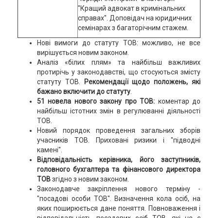
"Кращий адвокат в кримінальних
справах". Доповідач на юридичних
семінарах з багаторічним стажем.
Нові вимоги до статуту ТОВ: можливо, не все
вирішується новим законом.
Аналіз «білих плям» та найбільш важливих
протирічь у законодавстві, що стосуються змісту
статуту ТОВ.
Рекомендації щодо положень, які
бажано включити до статуту
.
51 новела нового закону про ТОВ:
коментар до
найбільш істотних змін в регулюванні діяльності
ТОВ.
Новий порядок проведення загальних зборів
учасників ТОВ. Приховані ризики і "підводні
камені".
Відповідальність керівника, його заступників,
головного бухгалтера та фінансового директора
ТОВ
згідно з новим законом.
Законодавче закріплення нового терміну -
"посадові особи ТОВ". Визначення кола осіб, на
яких поширюється дане поняття. Повноваження і