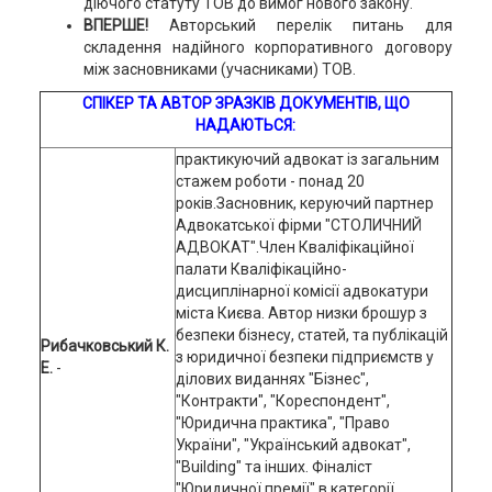
діючого статуту ТОВ до вимог нового закону.
ВПЕРШЕ!
Авторський перелік питань для
складення надійного корпоративного договору
між засновниками (учасниками) ТОВ.
СПІКЕР ТА АВТОР ЗРАЗКІВ ДОКУМЕНТІВ, ЩО
НАДАЮТЬСЯ:
практикуючий адвокат із загальним
стажем роботи - понад 20
років.Засновник, керуючий партнер
Адвокатської фірми "СТОЛИЧНИЙ
АДВОКАТ".Член Кваліфікаційної
палати Кваліфікаційно-
дисциплінарної комісії адвокатури
міста Києва. Автор низки брошур з
безпеки бізнесу, статей, та публікацій
Рибачковський К.
з юридичної безпеки підприємств у
Е.
-
ділових виданнях "Бізнес",
"Контракти", "Кореспондент",
"Юридична практика", "Право
України", "Український адвокат",
"Building" та інших. Фіналіст
"Юридичної премії" в категорії