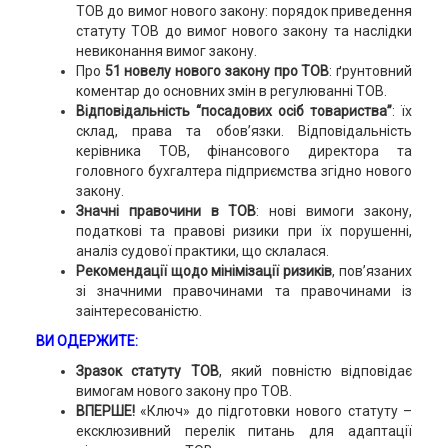
ТОВ до вимог нового закону: порядок приведення
статуту ТОВ до вимог нового закону та наслідки
невиконання вимог закону.
Про
51 новелу нового закону про ТОВ
: ґрунтовний
коментар до основних змін в регулюванні ТОВ.
Відповідальність “посадових осіб товариства”
: їх
склад, права та обов’язки. Відповідальність
керівника ТОВ, фінансового директора та
головного бухгалтера підприємства згідно нового
закону.
Значні правочини в ТОВ
: нові вимоги закону,
податкові та правові ризики при їх порушенні,
аналіз судової практики, що склалася.
Рекомендації щодо мінімізації ризиків
, пов’язаних
зі значними правочинами та правочинами із
заінтересованістю.
ВИ ОДЕРЖИТЕ:
Зразок статуту ТОВ
, який повністю відповідає
вимогам нового закону про ТОВ.
ВПЕРШЕ!
«Ключ» до підготовки нового статуту –
ексклюзивний перелік питань для адаптації