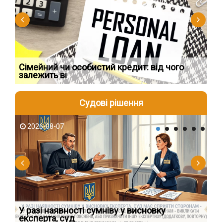
Сімейний чи особистий кредит: від чого
Пр
залежить ві
по
Судові рішення
2026-08-07
2
У разі наявності сумніву у висновку
Як
експерта, суд
вк