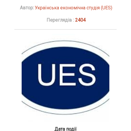
Автор:
Українська економічна студія (UES)
Переглядів :
2404
Дата події