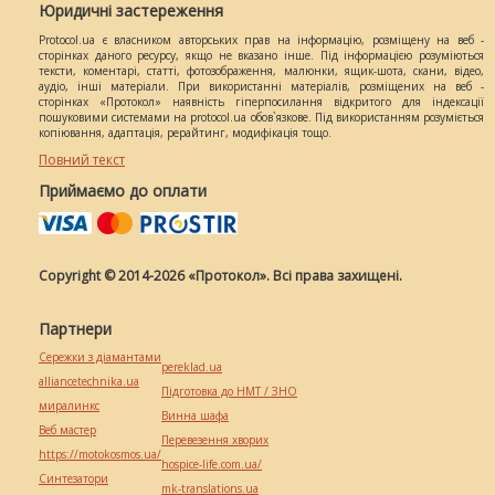
Юридичні застереження
Protocol.ua є власником авторських прав на інформацію, розміщену на веб -
сторінках даного ресурсу, якщо не вказано інше. Під інформацією розуміються
тексти, коментарі, статті, фотозображення, малюнки, ящик-шота, скани, відео,
аудіо, інші матеріали. При використанні матеріалів, розміщених на веб -
сторінках «Протокол» наявність гіперпосилання відкритого для індексації
пошуковими системами на protocol.ua обов`язкове. Під використанням розуміється
копіювання, адаптація, рерайтинг, модифікація тощо.
Повний текст
Приймаємо до оплати
Copyright © 2014-2026 «Протокол». Всі права захищені.
Партнери
Сережки з діамантами
pereklad.ua
alliancetechnika.ua
Підготовка до НМТ / ЗНО
миралинкс
Винна шафа
Веб мастер
Перевезення хворих
https://motokosmos.ua/
hospice-life.com.ua/
Синтезатори
mk-translations.ua