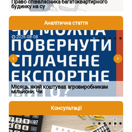
к
Право співвласника багатоквартирного
Як
будинку на су
шк
Аналітична стаття
2026-08-08
2
Ї
Місяць, який коштував агровиробникам
Ог
мільйони. Чи
що
Консультації
2026-08-07
2