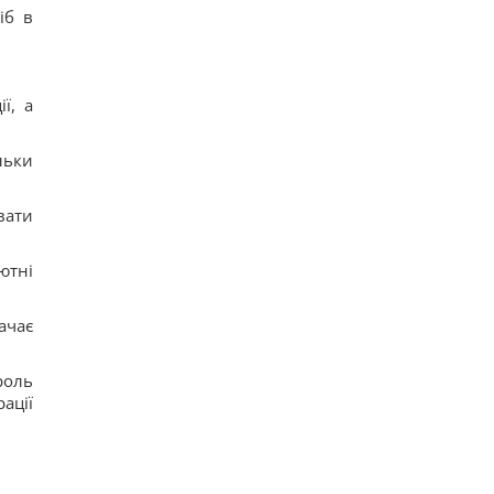
іб в
ї, а
льки
вати
ютні
ачає
роль
ації