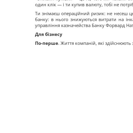
один клік — і ти купив валюту, тобі не потр
Ти знімаєш операційний ризик: не несеш цю
банку: в нього знижуються витрати на інк
управління казначейства Банку Форвард Н
Для бізнесу
По-перше
. Життя компаній, які здійснюють