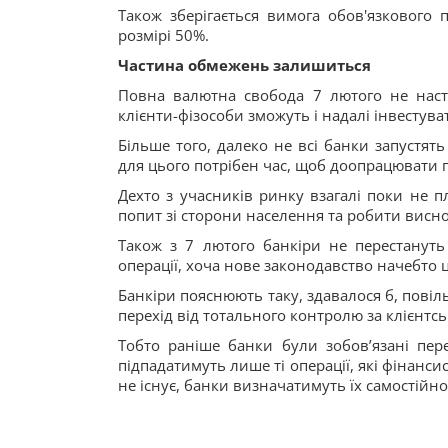
Також зберігається вимога обов'язковог
розмірі 50%.
Частина обмежень залишиться
Повна валютна свобода 7 лютого не наста
клієнти-фізособи зможуть і надалі інвестува
Більше того, далеко не всі банки запустят
для цього потрібен час, щоб доопрацювати 
Дехто з учасників ринку взагалі поки не п
попит зі сторони населення та робити висн
Також з 7 лютого банкіри не перестануть 
операції, хоча нове законодавство начебто ц
Банкіри пояснюють таку, здавалося б, пові
перехід від тотального контролю за клієнтс
Тобто раніше банки були зобов’язані пере
підпадатимуть лише ті операції, які фінанс
не існує, банки визначатимуть їх самостійно