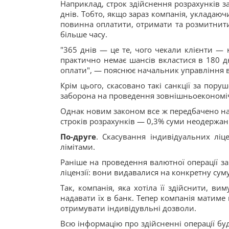
Наприклад, строк здійснення розрахунків з
днів. Тобто, якщо зараз компанія, укладаю
повинна оплатити, отримати та розмитнити т
більше часу.
"365 днів — це те, чого чекали клієнти — 
практично немає шансів вкластися в 180 д
оплати", — пояснює начальник управління 
Крім цього, скасовано такі санкції за пору
заборона на проведення зовнішньоекономіч
Однак новим законом все ж передбачено на
строків розрахунків — 0,3% суми неодержан
По-друге
. Скасування індивідуальних ліце
лімітами.
Раніше на проведення валютної операції за
ліцензії: вони видавалися на конкретну суму
Так, компанія, яка хотіла її здійснити, в
надавати їх в банк. Тепер компанія матиме 
отримувати індивідувльні дозволи.
Всю інформацію про здійсненні операції буд