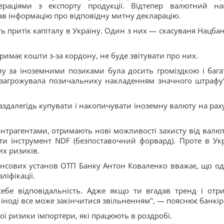
раціями з експорту продукції. Відтепер валютний на
ав інформацію про відповідну митну декларацію.
ять притік капіталу в Україну. Один з них — скасуваня Нацба
тримає кошти з-за кордону, не буде звітувати про них.
лу за іноземними позиками була досить громіздкою і бага
ть загрожувала позичальнику накладенням значного штрафу
заздалегідь купувати і накопичувати іноземну валюту на рах
онтрагентами, отримають нові можливості захисту від валю
 інструмент NDF (безпоставочний форвард). Проте в Укр
их ризиків.
ансових установ ОТП Банку Антон Коваленко вважає, що од
ліфікації.
ебе відповідальність. Адже якщо ти вгадав тренд і отр
 іноді все може закінчитися звільненням", — пояснює банкір
ої ризики імпортери, які працюють в роздробі.