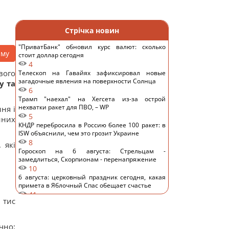
Стрічка новин
"ПриватБанк" обновил курс валют: сколько
аму
стоит доллар сегодня
4
вого
Телескоп на Гавайях зафиксировал новые
загадочные явления на поверхности Солнца
у та
6
Трамп "наехал" на Хегсета из-за острой
нехватки ракет для ПВО, – WP
ня і
5
нних
КНДР перебросила в Россию более 100 ракет: в
ISW объяснили, чем это грозит Украине
8
 які
Гороскоп на 6 августа: Стрельцам -
замедлиться, Скорпионам - перенапряжение
10
6 августа: церковный праздник сегодня, какая
примета в Яблочный Спас обещает счастье
41
 тис
Овсянка против гранолы: диетологи
рассказали, что лучше для контроля уровня
сахара в крови
чно:
14