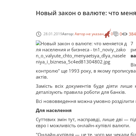
Новый закон о валюте: что меня
0
384
28.01.2019
Автор:
Автор не указан
0
7 
ри
ва
Ві
контролю" ще 1993 року, в якому прописува
актів.
Замість всіх документів буде діяти лише 
деталізують правила роботи для банків.
Всі нововведення можна умовно розділити на
Для населення
Суттєвих змін тут, насправді, лише дві — пі
євро і можливість онлайн-купівлі валюти.
"Онлайн-купівля — це те, чого ми чекали біл