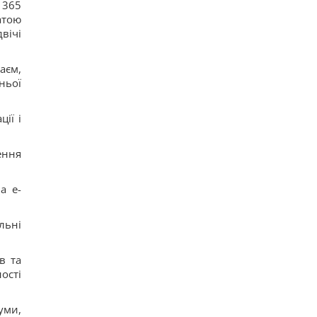
 365
доказывают их безграничную преданность
атою
16
Люди, родившиеся в эти месяцы, просыпаются
вічі
раньше всех - они "жаворонки"
15
Погиб известный поисковик Алексей Юков,
аєм,
который занимался возвращением тел
ньої
погибших
32
Эксглавком ставил пусковые РФ в приоритет,
ії і
вопросы – к МО, – Цыбулько
16
Ест почти непрерывно: в районе
ення
Чернобыльской АЭС заметили прожорливого
загадочного зверька
16
а е-
льні
в та
ості
уми,