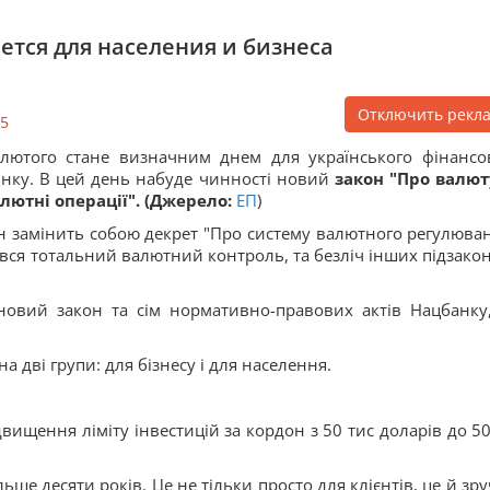
ется для населения и бизнеса
Отключить рекл
5
лютого стане визначним днем для українського фінансо
нку. В цей день набуде чинності новий
закон "Про валют
лютні операції". (
Джерело:
ЕП
)
н замінить собою декрет "Про систему валютного регулюван
вся тотальний валютний контроль, та безліч інших підзако
новий закон та сім нормативно-правових актів Нацбанку,
 дві групи: для бізнесу і для населення.
двищення ліміту інвестицій за кордон з 50 тис доларів до 50
ьше десяти років. Це не тільки просто для клієнтів, це й зру