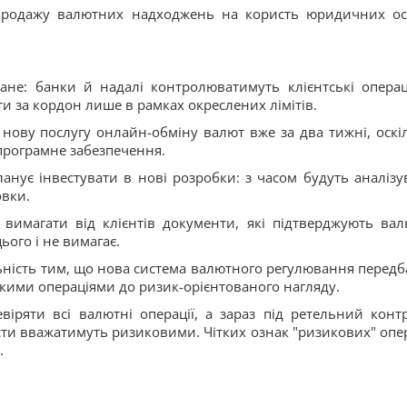
о продажу валютних надходжень на користь юридичних ос
не: банки й надалі контролюватимуть клієнтські операці
ти за кордон лише в рамках окреслених лімітів.
ь нову послугу онлайн-обміну валют вже за два тижні, оскі
програмне забезпечення.
ланує інвестувати в нові розробки: з часом будуть аналізу
овки.
вимагати від клієнтів документи, які підтверджують вал
ього і не вимагає.
льність тим, що нова система валютного регулювання передб
ькими операціями до ризик-орієнтованого нагляду.
віряти всі валютні операції, а зараз під ретельний конт
исти вважатимуть ризиковими. Чітких ознак "ризикових" опер
.