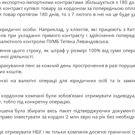
а експортно-імпортними контрактами збільшується з 180 до
чи контракт купівлі товару за кордоном за попередньою опл
овар протягом 180 днів, то з 7 лютого в неї на це буде уд
юридичні особи. Наприклад, у клієнтів, які працюють з Кит
нів при укладанні прямого контракту і здійснення поперед
валютного контролю ПУМБ Тетяна Левандовська.
шення цього строку, як штраф у розмірі 100% від суми операц
ної діяльності.
рахування пені за кожний день прострочення в разі поруш
их коштів.
нзії на валютні операції для юридичних осіб та їх замін
 кордоном компанії були зобов’язані отримувати індивідуа
, тобто під конкретну операцію.
имушена була збирати весь пакет підтверджуючих документі
право інвестувати за кордон 2 млн євро на рік без необхідн
е отримувати НБУ і як тільки компанія досягне граничної с