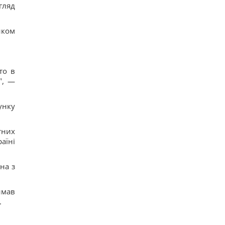
гляд
нком
то в
", —
унку
тних
аїні
на з
имав
.