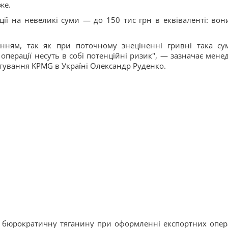
же.
ції на невеликі суми — до 150 тис грн в еквіваленті: вон
нням, так як при поточному знеціненні гривні така су
 операції несуть в собі потенційні ризик", — зазначає мене
тування KPMG в Україні Олександр Руденко.
ть бюрократичну тяганину при оформленні експортних опер