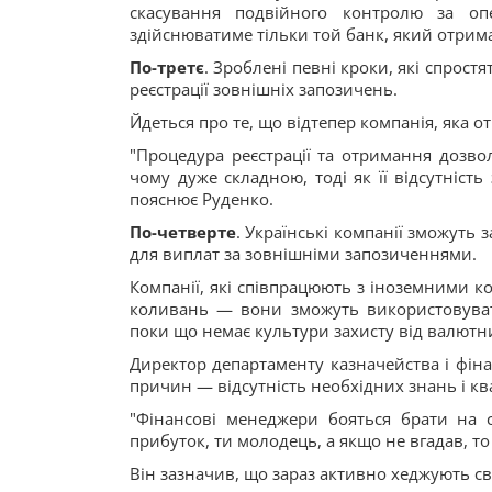
скасування подвійного контролю за опе
здійснюватиме тільки той банк, який отрим
По-третє
. Зроблені певні кроки, які спрост
реєстрації зовнішніх запозичень.
Йдеться про те, що відтепер компанія, яка о
"Процедура реєстрації та отримання дозво
чому дуже складною, тоді як її відсутніс
пояснює Руденко.
По-четверте
. Українські компанії зможуть 
для виплат за зовнішніми запозиченнями.
Компанії, які співпрацюють з іноземними к
коливань — вони зможуть використовувати
поки що немає культури захисту від валютн
Директор департаменту казначейства і фін
причин — відсутність необхідних знань і ква
"Фінансові менеджери бояться брати на с
прибуток, ти молодець, а якщо не вгадав, то
Він зазначив, що зараз активно хеджують св