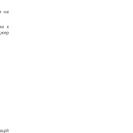
и не
ма є
джер
ацій