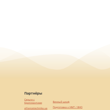
Партнёры
Серьги с
Винный шкаф
бриллиантами
Подготовка к НМТ / ВНО
alliancetechnika.ua