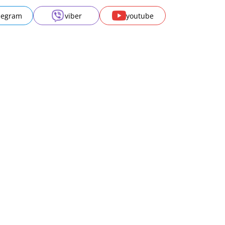
legram
viber
youtube