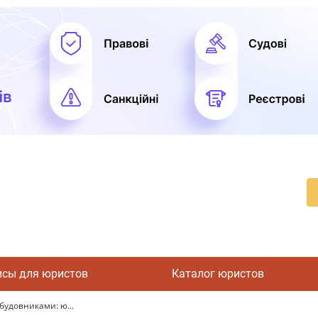
исы для юристов
Каталог юристов
будовниками: ю...