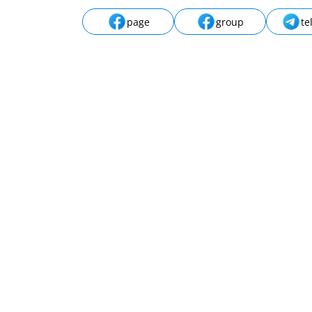
page
group
te