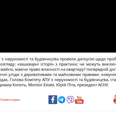
 з нерухомості та будівництва провели дискусію щодо про
озгляду: «зашкварні історії» з практики; чи можуть виклю
 майно, маючи право власності на квартиру? попередній дог
ечні угоди з деривативами та майновими правами. комуніка
ідах, Голова Комітету АПУ з нерухомості та будівництва, ст
имир Копоть, Monitor Estate. Юрій Піта, президент АСНУ.
Коментарии