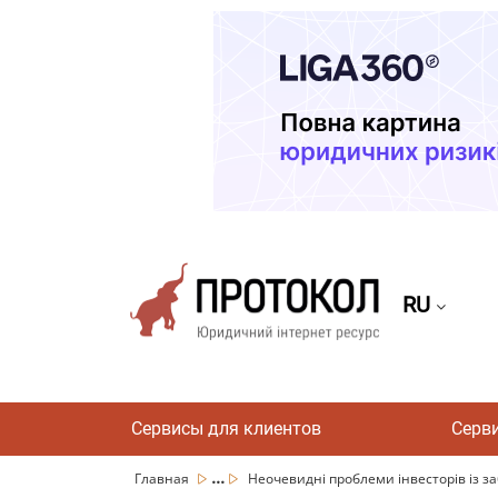
RU
Сервисы для клиентов
Серв
...
Главная
Неочевидні проблеми інвесторів із за