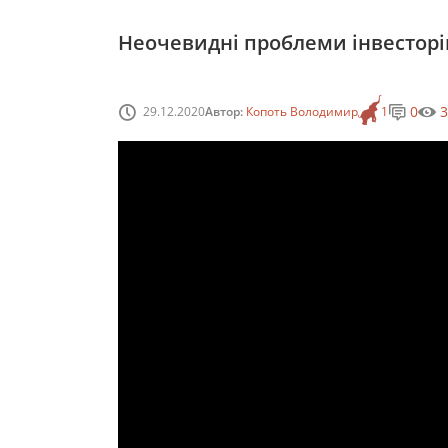
Неочевидні проблеми інвесторі
0
3
29.12.2020
Автор:
Копоть Володимир
1