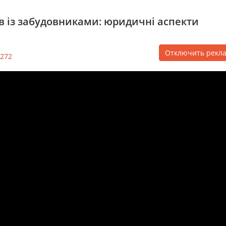
в із забудовниками: юридичні аспекти
Отключить рекл
272