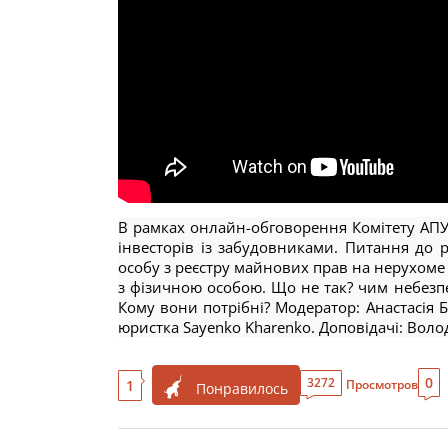
В рамках онлайн-обговорення Комітету АПУ
інвесторів із забудовниками. Питання до р
особу з реєстру майнових прав на нерухоме
з фізичною особою. Що не так? чим небезп
Кому вони потрібні? Модератор: Анастасія Б
юристка Sayenko Kharenko. Доповідачі: Волод
0
3272
1
Просмотров
Понравилось