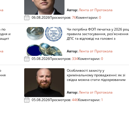
на
Автор:
Лента от Протокола
06.08.2026
Просмотров:
76
Коментарии:
0
 по
Чи потрібна ФОП печатка у 2026 роц
одня и
правила застосування, роз'яснення
защит
ДПС та відповіді на головні з
на
Автор:
Лента от Протокола
05.08.2026
Просмотров:
334
Коментарии:
0
о
Особливості захисту у
ення
кримінальному провадженні: як зі
свідка можна стати підозрюваним
Автор:
Лента от Протокола
05.08.2026
Просмотров:
446
Коментарии:
1