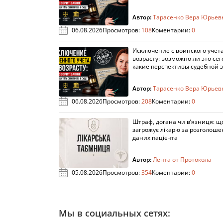
Автор:
Тарасенко Вера Юрьев
06.08.2026
Просмотров:
108
Коментарии:
0
Исключение с воинского учета
возрасту: возможно ли это сег
какие перспективы судебной 
Автор:
Тарасенко Вера Юрьев
06.08.2026
Просмотров:
208
Коментарии:
0
Штраф, догана чи в’язниця: щ
загрожує лікарю за розголош
даних пацієнта
Автор:
Лента от Протокола
05.08.2026
Просмотров:
354
Коментарии:
0
Мы в социальных сетях: