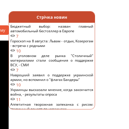
Стрічка новин
Бюджетный выбор: назван главный
аму
автомобильный бестселлер в Европе
7
Гороскоп на 8 августа: Львам - отдых, Козерогам
- встреча с родными
10
В уголовном деле рынка "Столичный"
материалами стали сообщения о поддержке
ВСУ, - СМИ
7
Навроцкий заявил о поддержке украинской
армии, но вспомнил о "флагах Бандеры"
10
Украинцы высказали мнение, когда закончится
война, - результаты опроса
11
Аппетитная творожная запеканка с рисом:
старинный рецепт по-украински
12
Дантес показался с новой возлюбленной (фото)
12