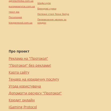
agrotechnika.com.ua
Шафи купе
europeservice.com.ua
Брендові сумки
текст юа
Натяжні стелі Nova Stelya
Посилання
Перевезення хворих за
kievperevod.com.ua
кордон
Про проект
Реклама на "Протокол"
"Протокол" без реклами!
Карта сайту
Тендер на юридичну послугу
Угода користувача
Допомогти ресурсу "Протокол"
Кредит онлайн
iGaming Protocol