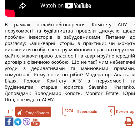
В рамках онлайн-обговорення Комітету АПУ з
нерухомості та будівництва провели дискусію щодо
проблем інвесторів із забудовниками. Питання до
розгляду: «зашкварні історії» з практики; чи можуть
виключити особу з реєстру майнових прав на нерухоме
майно, маючи право власності на квартиру? попередній
договір з фізичною особою. Що не так? чим небезпечні
угоди з деривативами та майновими правами.
комунікації. Кому вони потрібні? Модератор: Анастасія
Бідах, Голова Комітету АПУ з нерухомості та
будівництва, старша юристка Sayenko Kharenko.
Доповідачі: Володимир Копоть, Monitor Estate. Юрій
Піта, президент АСНУ.
0
3274
1
Переглядів
Коментарі
Сподобалося