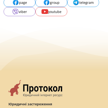
page
group
telegram
viber
youtube
Юридичні застереження