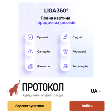
UA
Зареєструватися
Ввійти