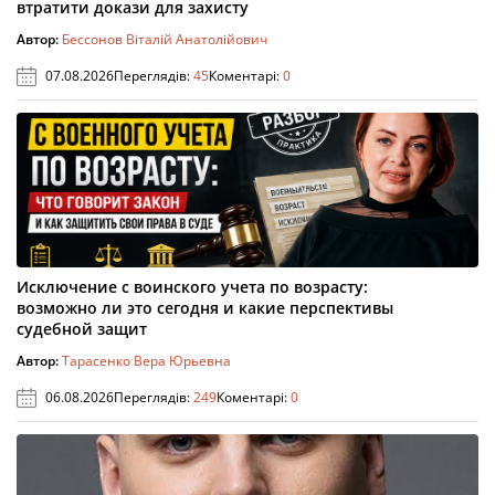
втратити докази для захисту
Автор:
Бессонов Віталій Анатолійович
07.08.2026
Переглядів:
45
Коментарі:
0
Исключение с воинского учета по возрасту:
возможно ли это сегодня и какие перспективы
судебной защит
Автор:
Тарасенко Вера Юрьевна
06.08.2026
Переглядів:
249
Коментарі:
0