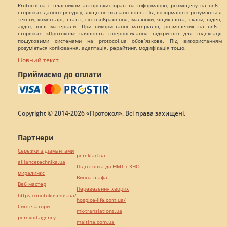
Protocol.ua є власником авторських прав на інформацію, розміщену на веб -
сторінках даного ресурсу, якщо не вказано інше. Під інформацією розуміються
тексти, коментарі, статті, фотозображення, малюнки, ящик-шота, скани, відео,
аудіо, інші матеріали. При використанні матеріалів, розміщених на веб -
сторінках «Протокол» наявність гіперпосилання відкритого для індексації
пошуковими системами на protocol.ua обов`язкове. Під використанням
розуміється копіювання, адаптація, рерайтинг, модифікація тощо.
Повний текст
Приймаємо до оплати
Copyright © 2014-2026 «Протокол». Всі права захищені.
Партнери
Сережки з діамантами
pereklad.ua
alliancetechnika.ua
Підготовка до НМТ / ЗНО
миралинкс
Винна шафа
Веб мастер
Перевезення хворих
https://motokosmos.ua/
hospice-life.com.ua/
Синтезатори
mk-translations.ua
perevod.agency
maltina.com.ua