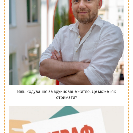
Відшкодування за зруйноване житло. Де може і як
отримати?