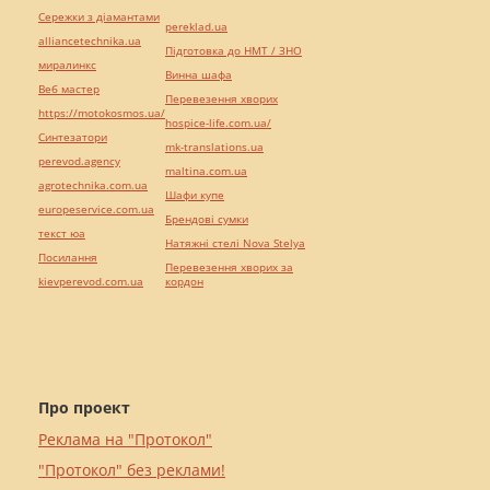
Сережки з діамантами
pereklad.ua
alliancetechnika.ua
Підготовка до НМТ / ЗНО
миралинкс
Винна шафа
Веб мастер
Перевезення хворих
https://motokosmos.ua/
hospice-life.com.ua/
Синтезатори
mk-translations.ua
perevod.agency
maltina.com.ua
agrotechnika.com.ua
Шафи купе
europeservice.com.ua
Брендові сумки
текст юа
Натяжні стелі Nova Stelya
Посилання
Перевезення хворих за
kievperevod.com.ua
кордон
Про проект
Реклама на "Протокол"
"Протокол" без реклами!