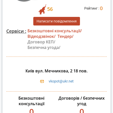
0
56
Рейтинг :
Написати повідомлення
Сервіси :
Безкоштовні консультації/
Відеодзвінок/
Тендер/
Договор КЕП/
Безпечна угода/
Київ вул. Мечникова, 2 18 пов.
vkopot@ukr.net
Безкоштовні
Договорів / безпечних
консультації
угод
0
0