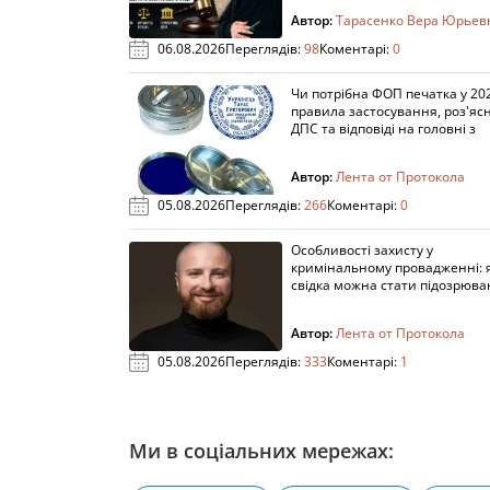
Автор:
Тарасенко Вера Юрьев
06.08.2026
Переглядів:
98
Коментарі:
0
Чи потрібна ФОП печатка у 202
правила застосування, роз'яс
ДПС та відповіді на головні з
Автор:
Лента от Протокола
05.08.2026
Переглядів:
266
Коментарі:
0
Особливості захисту у
кримінальному провадженні: я
свідка можна стати підозрюв
Автор:
Лента от Протокола
05.08.2026
Переглядів:
333
Коментарі:
1
Ми в соціальних мережах: