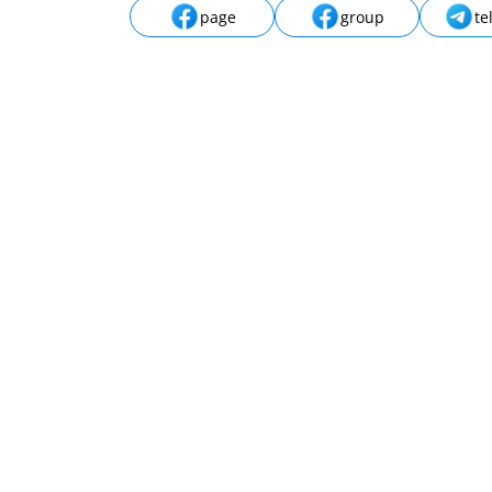
page
group
te