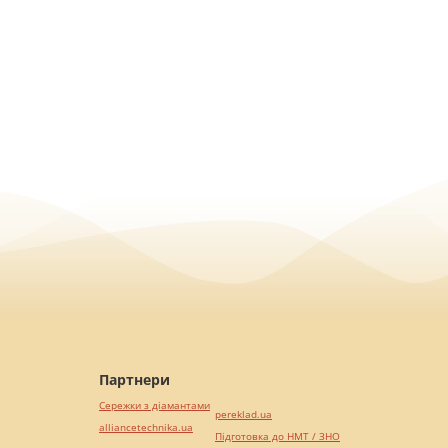
Партнери
Сережки з діамантами
pereklad.ua
alliancetechnika.ua
Підготовка до НМТ / ЗНО