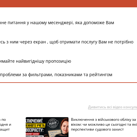
чне питання у нашому месенджері, яка допоможе Вам
есь з ним через екран , щоб отримати послугу Вам не потрібно
римайте найвигіднішу пропозицію
 проблеми за фильтрами, показниками та рейтингом
Дивитись всі відео консуль
 по
Виключення з військового обліку за
одня и
віком: чи можливо це сьогодні та які
защит
перспективи судового захист