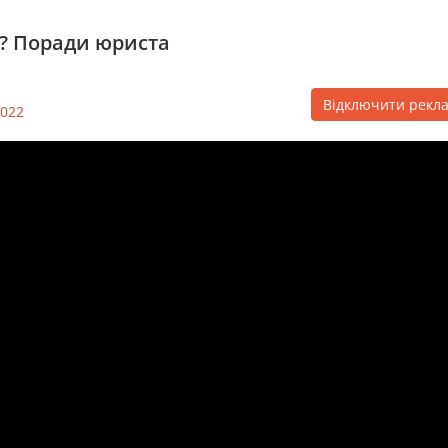
і? Поради юриста
Відключити рекл
022