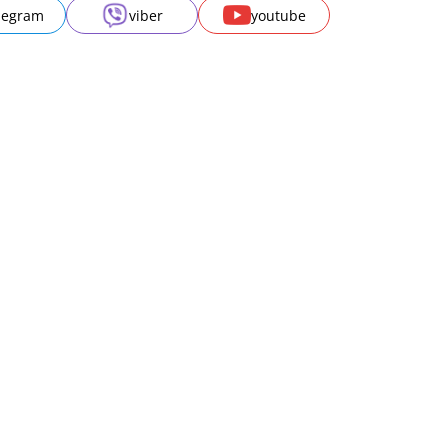
legram
viber
youtube