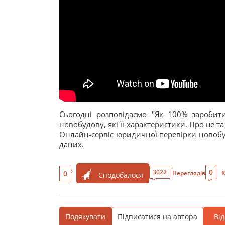
Сьогодні розповідаємо "Як 100% заробит
новобудову, які її характеристики. Про це 
Онлайн-сервіс юридичної перевірки новобу
даних.
0
3022
0
Переглядів
К
Сподобалося
Подякувати
Підписатися на автора
Ві