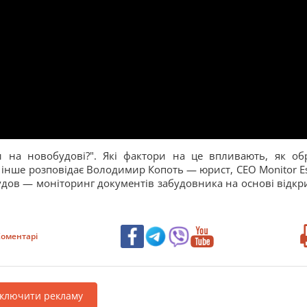
и на новобудові?". Які фактори на це впливають, як об
та інше розповідає Володимир Копоть — юрист, CEO Monitor Es
дов — моніторинг документів забудовника на основі відкр
оментарі
дключити рекламу