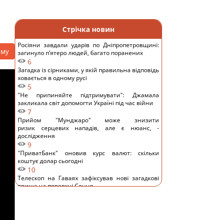
Стрічка новин
Росіяни завдали ударів по Дніпропетровщині:
аму
загинуло пʼятеро людей, багато поранених
6
Загадка із сірниками, у якій правильна відповідь
ховається в одному русі
5
"Не припиняйте підтримувати": Джамала
закликала світ допомогти Україні під час війни
7
Прийом "Мунджаро" може знизити
ризик серцевих нападів, але є нюанс, -
дослідження
9
"ПриватБанк" оновив курс валют: скільки
коштує долар сьогодні
10
Телескоп на Гаваях зафіксував нові загадкові
явища на поверхні Сонця
12
Трамп "наїхав" на Гегсета через гострий
дефіцит ракет для ППО, - WP
12