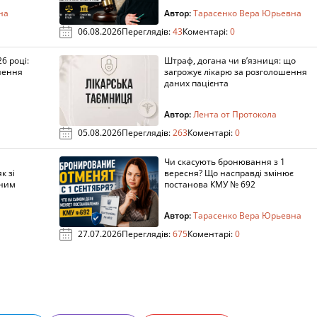
на
Автор:
Тарасенко Вера Юрьевна
06.08.2026
Переглядів:
43
Коментарі:
0
6 році:
Штраф, догана чи в’язниця: що
нення
загрожує лікарю за розголошення
даних пацієнта
Автор:
Лента от Протокола
05.08.2026
Переглядів:
263
Коментарі:
0
Чи скасують бронювання з 1
к зі
вересня? Що насправді змінює
аним
постанова КМУ № 692
Автор:
Тарасенко Вера Юрьевна
27.07.2026
Переглядів:
675
Коментарі:
0