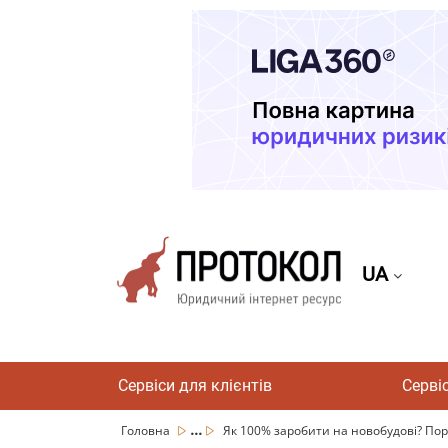
UA
Сервіси для клієнтів
Серві
...
Головна
Як 100% заробити на новобудові? По