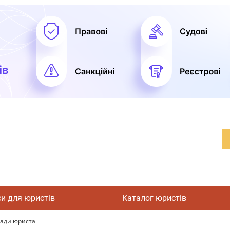
си для юристів
Каталог юристів
ради юриста