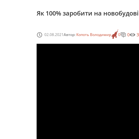
Як 100% заробити на новобудов
0
3
02.08.2021
Автор:
Копоть Володимир
0