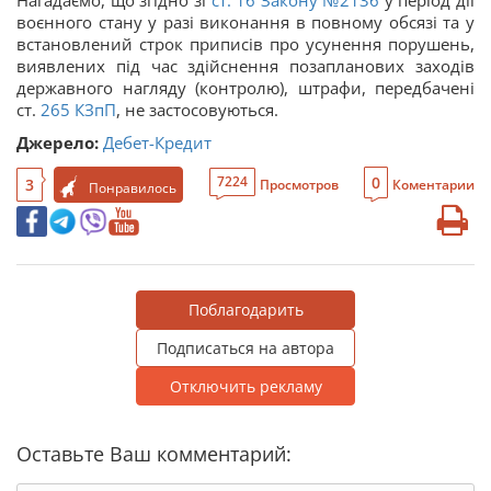
воєнного стану у разі виконання в повному обсязі та у
встановлений строк приписів про усунення порушень,
виявлених під час здійснення позапланових заходів
державного нагляду (контролю), штрафи, передбачені
ст.
265
КЗпП
, не застосовуються.
Джерело:
Дебет-Кредит
0
7224
3
Просмотров
Коментарии
Понравилось
Поблагодарить
Подписаться на автора
Отключить рекламу
Оставьте Ваш комментарий: