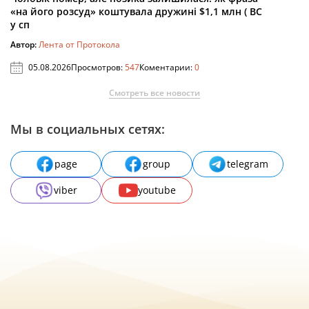
«на його розсуд» коштувала дружині $1,1 млн ( ВС
у сп
Автор:
Лента от Протокола
05.08.2026
Просмотров:
547
Коментарии:
0
Смотреть все новости
Мы в социальных сетях:
page
group
telegram
viber
youtube