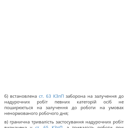
б) встановлена
ст.
63
КЗпП
заборона на залучення до
надурочних робіт певних категорій осіб не
поширюється на залучення до роботи на умовах
ненормованого робочого дня;
в) гранична тривалість застосування надурочних робіт
визначена у
ст.
65
КЗпП
, а тривалість роботи при