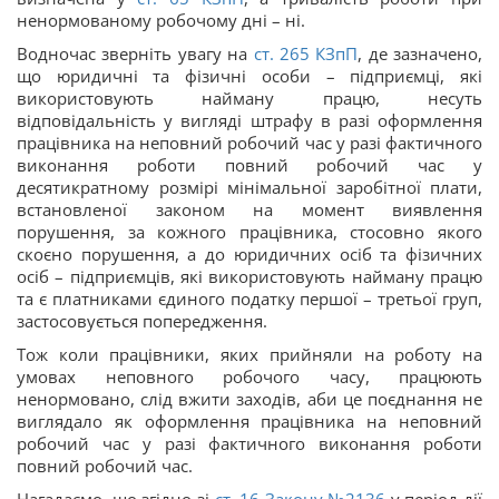
ненормованому робочому дні – ні.
Водночас зверніть увагу на
ст.
265
КЗпП
, де зазначено,
що юридичні та фізичні особи – підприємці, які
використовують найману працю, несуть
відповідальність у вигляді штрафу в разі оформлення
працівника на неповний робочий час у разі фактичного
виконання роботи повний робочий час у
десятикратному розмірі мінімальної заробітної плати,
встановленої законом на момент виявлення
порушення, за кожного працівника, стосовно якого
скоєно порушення, а до юридичних осіб та фізичних
осіб – підприємців, які використовують найману працю
та є платниками єдиного податку першої – третьої груп,
застосовується попередження.
Тож коли працівники, яких прийняли на роботу на
умовах неповного робочого часу, працюють
ненормовано, слід вжити заходів, аби це поєднання не
виглядало як оформлення працівника на неповний
робочий час у разі фактичного виконання роботи
повний робочий час.
Нагадаємо, що згідно зі
ст. 16 Закону №2136
у період дії