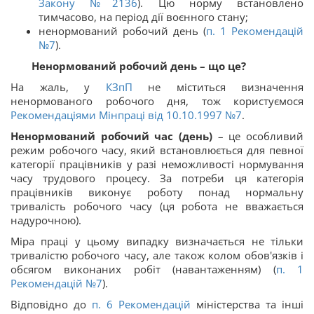
Закону №2136
). Цю норму встановлено
тимчасово, на період дії воєнного стану;
ненормований робочий день (
п. 1 Рекомендацій
№7
).
Ненормований робочий день – що це?
На жаль, у
КЗпП
не міститься визначення
ненормованого робочого дня, тож користуємося
Рекомендаціями Мінпраці від 10.10.1997 №7
.
Ненормований робочий час (день)
– це особливий
режим робочого часу, який встановлюється для певної
категорії працівників у разі неможливості нормування
часу трудового процесу. За потреби ця категорія
працівників виконує роботу понад нормальну
тривалість робочого часу (ця робота не вважається
надурочною).
Міра праці у цьому випадку визначається не тільки
тривалістю робочого часу, але також колом обов'язків і
обсягом виконаних робіт (навантаженням) (
п. 1
Рекомендацій №7
).
Відповідно до
п. 6 Рекомендацій
міністерства та інші