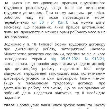
на нього не поширюються правила внутрішнього
трудового розпорядку, якщо інше не визначено
трудовим договором. При цьому загальна тривалість
робочого часу не може перевищувати норм,
передбачених
ст. 50
і
51
КЗпП
. Тож можна дійти
висновку, що працівник, який працює дистанційно,
повинен працювати в межах норми робочого часу, а не
ненормовано.
Водночас у п. 18 Типової форми трудового договору
про дистанційну роботу, затвердженої наказом
Міністерства розвитку економіки, торгівлі та сільського
господарства України
від 05.05.2021 №913-21
,
зазначається, що працівнику, з яким укладено договір
про дистанційну роботу, надаються інші види
відпусток, передбачені законодавством, колективним
договором, угодою та цим договором. Таким чином,
якщо у письмовому трудовому договорі про
дистанційну роботу зазначено, що за ненормований
робочий день надається відпустка, то її необхідно
надавати.
Увага!
Пропонуємо вашій увазі зразок заяви та наказу