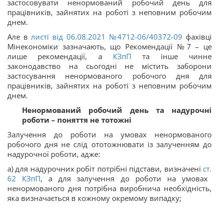
застосовувати ненормований робочий день для
працівників, зайнятих на роботі з неповним робочим
днем.
Але в
листі від 06.08.2021 №4712-06/40372-09
фахівці
Мінекономіки зазначають, що Рекомендації №7 – це
лише рекомендації, а
КЗпП
та інше чинне
законодавство на сьогодні не містить заборони
застосування ненормованого робочого дня для
працівників, зайнятих на роботі з неповним робочим
днем.
Ненормований робочий день та надурочні
роботи – поняття не тотожні
Залучення до роботи на умовах ненормованого
робочого дня не слід ототожнювати із залученням до
надурочної роботи, адже:
а) для надурочних робіт потрібні підстави, визначені
ст.
62
КЗпП
, а для залучення до роботи на умовах
ненормованого дня потрібна виробнича необхідність,
яка визначається в кожному окремому випадку;