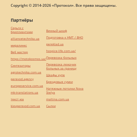
Copyright © 2014-2026 «Протокол». Все права защищены.
Партнёры
Серьги с
Винный шкаф
бриллиантами
Подготовка к НМТ / ВНО
alliancetechnika.ua
pereklad.ua
миралинкс
hospice-life.com.ua/
Веб мастер
Перевозка больных
https://motokosmos.ua/
Перевозка лежачих
Синтезаторы
больных за границу
agrotechnika.com.ua
Шкафы купе
perevod.agency
Брендовые сумки
europeservice.com.ua
Натяжные потолки Nova
mk-translations.ua
Stelya
текст юа
maltina.com.ua
kievperevod.com.ua
Cылки