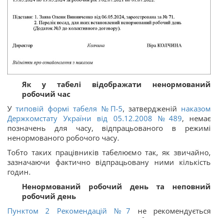
Як у табелі відображати ненормований
робочий час
У
типовій формі табеля №П-5
, затвердженій
наказом
Держкомстату України від 05.12.2008 №489
, немає
позначень для часу, відпрацьованого в режимі
ненормованого робочого часу.
Тобто таких працівників табелюємо так, як звичайно,
зазначаючи фактично відпрацьовану ними кількість
годин.
Ненормований робочий день та неповний
робочий день
Пунктом 2 Рекомендацій №7
не рекомендується