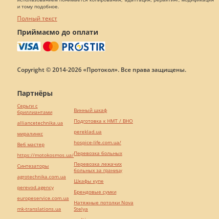
и тому подобное.
Полный текст
Приймаємо до оплати
Copyright © 2014-2026 «Протокол». Все права защищены.
Партнёры
Серьги с
Винный шкаф
бриллиантами
Подготовка к НМТ / ВНО
alliancetechnika.ua
pereklad.ua
миралинкс
hospice-life.com.ua/
Веб мастер
Перевозка больных
https://motokosmos.ua/
Перевозка лежачих
Синтезаторы
больных за границу
agrotechnika.com.ua
Шкафы купе
perevod.agency
Брендовые сумки
europeservice.com.ua
Натяжные потолки Nova
mk-translations.ua
Stelya