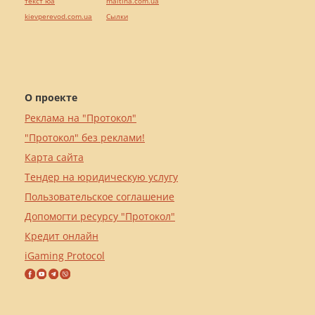
текст юа
maltina.com.ua
kievperevod.com.ua
Cылки
О проекте
Реклама на "Протокол"
"Протокол" без реклами!
Карта сайта
Тендер на юридическую услугу
Пользовательское соглашение
Допомогти ресурсу "Протокол"
Кредит онлайн
iGaming Protocol