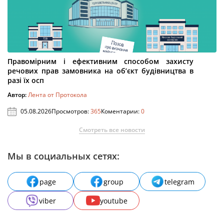
Правомірним і ефективним способом захисту
речових прав замовника на об’єкт будівництва в
разі їх осп
Автор:
Лента от Протокола
05.08.2026
Просмотров:
365
Коментарии:
0
Смотреть все новости
Мы в социальных сетях:
page
group
telegram
viber
youtube