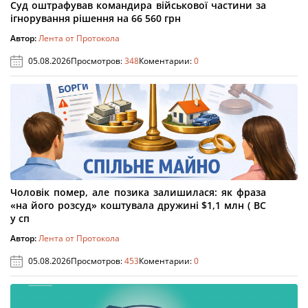
Суд оштрафував командира військової частини за
ігнорування рішення на 66 560 грн
Автор:
Лента от Протокола
05.08.2026
Просмотров:
348
Коментарии:
0
Чоловік помер, але позика залишилася: як фраза
«на його розсуд» коштувала дружині $1,1 млн ( ВС
у сп
Автор:
Лента от Протокола
05.08.2026
Просмотров:
453
Коментарии:
0