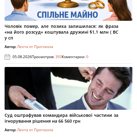
Чоловік помер, але позика залишилася: як фраза
«на його розсуд» коштувала дружині $1,1 млн ( ВС
у сп
Автор:
Лента от Протокола
05.08.2026
Просмотров:
393
Коментарии:
0
Суд оштрафував командира військової частини за
ігнорування рішення на 66 560 грн
Автор:
Лента от Протокола