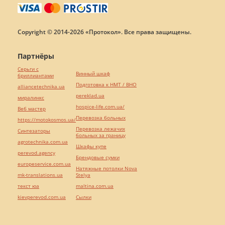
Copyright © 2014-2026 «Протокол». Все права защищены.
Партнёры
Серьги с
Винный шкаф
бриллиантами
Подготовка к НМТ / ВНО
alliancetechnika.ua
pereklad.ua
миралинкс
hospice-life.com.ua/
Веб мастер
Перевозка больных
https://motokosmos.ua/
Перевозка лежачих
Синтезаторы
больных за границу
agrotechnika.com.ua
Шкафы купе
perevod.agency
Брендовые сумки
europeservice.com.ua
Натяжные потолки Nova
mk-translations.ua
Stelya
текст юа
maltina.com.ua
kievperevod.com.ua
Cылки