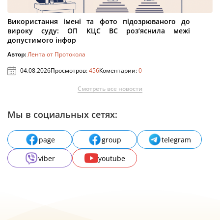
Використання імені та фото підозрюваного до
вироку суду: ОП КЦС ВС роз’яснила межі
допустимого інфор
Автор:
Лента от Протокола
04.08.2026
Просмотров:
456
Коментарии:
0
Смотреть все новости
Мы в социальных сетях:
page
group
telegram
viber
youtube