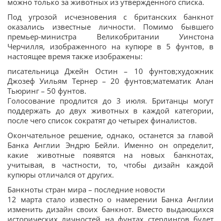
можно только за животных из утвержденного списка.
Под угрозой исчезновения с британских банкнот
оказались известные личности. Помимо бывшего
премьер-министра Великобритании Уинстона
Черчилля, изображенного на купюре в 5 фунтов, в
настоящее время также изображены:
писательница Джейн Остин – 10 фунтов;художник
Джозеф Уильям Тернер – 20 фунтов;математик Алан
Тьюринг – 50 фунтов.
Голосование продлится до 3 июля. Британцы могут
поддержать до двух животных в каждой категории,
после чего список сократят до четырех финалистов.
Окончательное решение, однако, останется за главой
Банка Англии Эндрю Бейли. Именно он определит,
какие животные появятся на новых банкнотах,
учитывая, в частности, то, чтобы дизайн каждой
купюры отличался от других.
Банкноты стран мира – последние новости
12 марта стало известно о намерении Банка Англии
изменить дизайн своих банкнот. Вместо выдающихся
исторических личностей на фунтах стерлингов будет