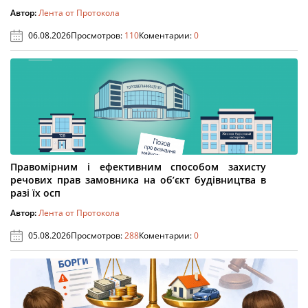
Автор:
Лента от Протокола
06.08.2026
Просмотров:
110
Коментарии:
0
Правомірним і ефективним способом захисту
речових прав замовника на об’єкт будівництва в
разі їх осп
Автор:
Лента от Протокола
05.08.2026
Просмотров:
288
Коментарии:
0