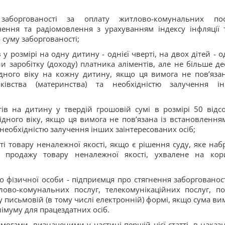
аборгованості за оплату житлово-комунальних пос
чення та радіомовлення з урахуванням індексу інфляції 
 суму заборгованості;
у розмірі на одну дитину - однієї чверті, на двох дітей - од
и заробітку (доходу) платника аліментів, але не більше де
дного віку на кожну дитину, якщо ця вимога не пов’язан
івства (материнства) та необхідністю залучення і
ів на дитину у твердій грошовій сумі в розмірі 50 відсо
дного віку, якщо ця вимога не пов’язана із встановлення
необхідністю залучення інших заінтересованих осіб;
і товару неналежної якості, якщо є рішення суду, яке наб
 продажу товару неналежної якості, ухвалене на кор
 фізичної особи - підприємця про стягнення заборгованост
ово-комунальних послуг, телекомунікаційних послуг, по
 письмовій (в тому числі електронній) формі, якщо сума ви
імуму для працездатних осіб.
могами, визначеними у частині першій цієї статті, в наказ