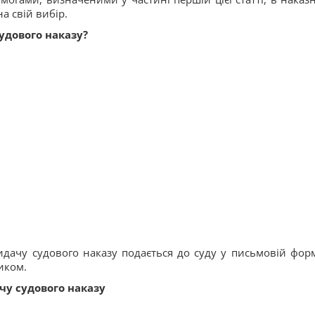
 свій вибір.
удового наказу?
дачу судового наказу подається до суду у письмовій форм
иком.
чу судового наказу