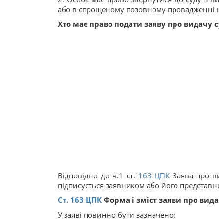
або в спрощеному позовному провадженні на
Хто має право подати заяву про видачу с
Відповідно до ч.1 ст.
163
ЦПК
Заява про ви
підписується заявником або його представн
Ст.
163
ЦПК
Форма і зміст заяви про вида
У заяві повинно бути зазначено: