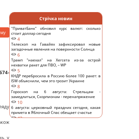
Стрічка новин
"ПриватБанк" обновил курс валют: сколько
аму
стоит доллар сегодня
4
Телескоп на Гавайях зафиксировал новые
загадочные явления на поверхности Солнца
6
Трамп "наехал" на Хегсета из-за острой
нехватки ракет для ПВО, – WP
5
674-
КНДР перебросила в Россию более 100 ракет: в
ISW объяснили, чем это грозит Украине
8
Гороскоп на 6 августа: Стрельцам -
замедлиться, Скорпионам - перенапряжение
10
ляду
6 августа: церковный праздник сегодня, какая
примета в Яблочный Спас обещает счастье
42
акож
Овсянка против гранолы: диетологи
рассказали, что лучше для контроля уровня
сахара в крови
нь у
14