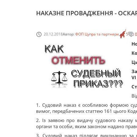
НАКАЗНЕ ПРОВАДЖЕННЯ - ОСКА
20.12.2018
Автор:
ФОП Цупра та партнери
5
Н
Ко
Ци
За
VI
Ст
Ві
1. Судовий наказ є особливою формою суд
вимог, передбачених статтею 161 цього Коде
2. Із заявою про видачу судового наказу 
органи та особи, яким законом надано право 
3. Судовий наказ підлягає виконанню за