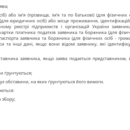
ява;
 або ім’я (прізвище, ім’я та по батькові) (для фізичних о
 (для юридичних осіб) або місце проживання, ідентифікаці
му реєстрі підприємств і організацій України заявник
картки платника податків заявника та боржника (для фізи
 паспорта заявника та боржника (для фізичних осіб - гром
си та інші дані, якщо вони відомі заявнику, які ідентифік
едставника заявника, якщо заява подається представником, 
ни ґрунтуються;
вує обставини, на яких ґрунтуються його вимоги.
аються:
 збору;