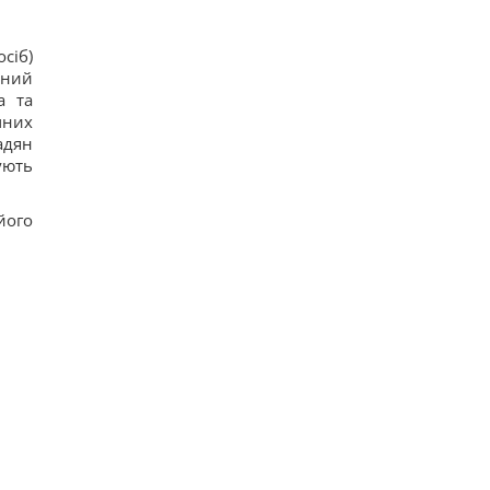
сіб)
йний
а та
чних
адян
ують
його