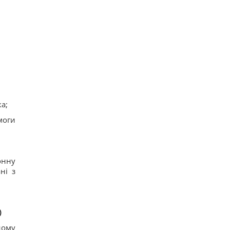
а;
моги
онну
ні з
)
ному