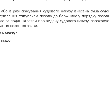
у або в разі скасування судового наказу внесена сума судо
ред’явлення стягувачем позову до боржника у порядку позов
го за подання заяви про видачу судового наказу, зараховує
дання позовної заяви.
о наказу?
, якщо: