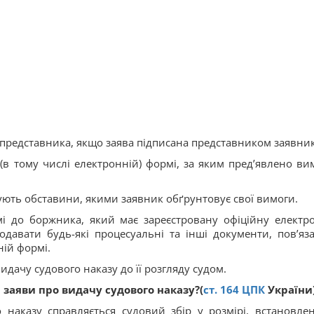
представника, якщо заява підписана представником заявник
 (в тому числі електронній) формі, за яким пред’явлено ви
джують обставини, якими заявник обґрунтовує свої вимоги.
і до боржника, який має зареєстровану офіційну електр
авати будь-які процесуальні та інші документи, пов’яза
ій формі.
идачу судового наказу до її розгляду судом.
 заяви про видачу судового наказу?(
ст.
164
ЦПК
України
 наказу справляється судовий збір у розмірі, встановле