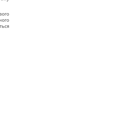
вого
ного
ться