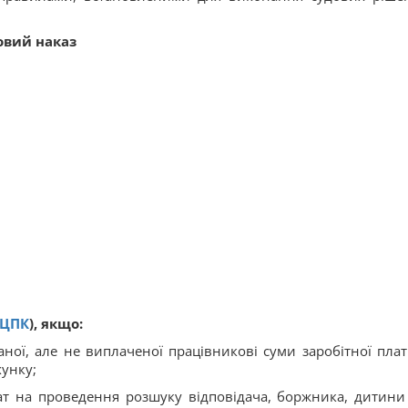
овий наказ
ЦПК
), якщо:
ної, але не виплаченої працівникові суми заробітної плат
хунку;
ат на проведення розшуку відповідача, боржника, дитини