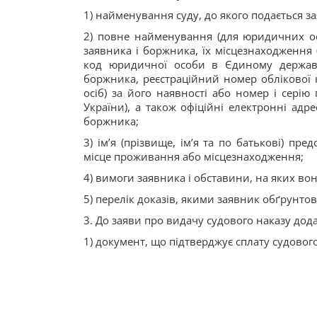
1) найменування суду, до якого подається за
2) повне найменування (для юридичних осіб)
заявника і боржника, їх місцезнаходження
код юридичної особи в Єдиному державно
боржника, реєстраційний номер облікової 
осіб) за його наявності або номер і серію
України), а також офіційні електронні адре
боржника;
3) ім’я (прізвище, ім’я та по батькові) пр
місце проживання або місцезнаходження;
4) вимоги заявника і обставини, на яких во
5) перелік доказів, якими заявник обґрунто
3. До заяви про видачу судового наказу дод
1) документ, що підтверджує сплату судового