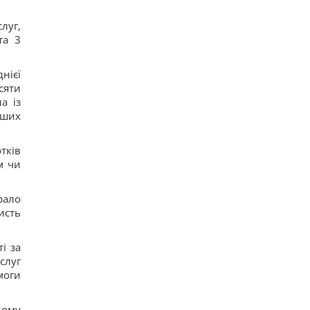
доказывают их безграничную преданность
16
луг,
Люди, родившиеся в эти месяцы, просыпаются
та 3
раньше всех - они "жаворонки"
15
Погиб известный поисковик Алексей Юков,
нієї
который занимался возвращением тел
сяти
погибших
32
а із
Эксглавком ставил пусковые РФ в приоритет,
нших
вопросы – к МО, – Цыбулько
16
Ест почти непрерывно: в районе
тків
Чернобыльской АЭС заметили прожорливого
м чи
загадочного зверька
16
рало
исть
і за
слуг
моги
ному