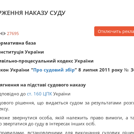
РЖЕННЯ НАКАЗУ СУДУ
Отключить рекл
0
27695
ормативна база
нституція України
вільно-процесуальний кодекс України
кон України “
Про судовий збір
”
8 липня 2011 року
№
3
ягнення на підставі судового наказу
дповідно до
ст.
160
ЦПК
України
ового рішення, що видається судом за результатами розг
ксу.
може звернутися особа, якій належить право вимоги, а т
звертатися до суду в інтересах інших осіб.
 правилами, встановленими для виконання судових ріше