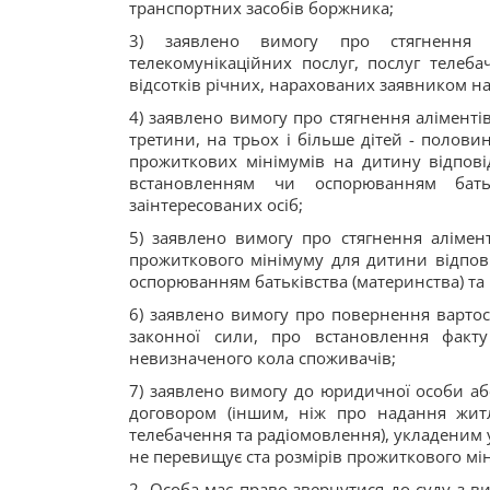
транспортних засобів боржника;
3) заявлено вимогу про стягнення з
телекомунікаційних послуг, послуг телеба
відсотків річних, нарахованих заявником на
4) заявлено вимогу про стягнення аліментів 
третини, на трьох і більше дітей - половин
прожиткових мінімумів на дитину відпові
встановленням чи оспорюванням батьк
заінтересованих осіб;
5) заявлено вимогу про стягнення алімент
прожиткового мінімуму для дитини відпові
оспорюванням батьківства (материнства) та 
6) заявлено вимогу про повернення вартост
законної сили, про встановлення факту
невизначеного кола споживачів;
7) заявлено вимогу до юридичної особи або
договором (іншим, ніж про надання житл
телебачення та радіомовлення), укладеним у
не перевищує ста розмірів прожиткового мін
2. Особа має право звернутися до суду з ви