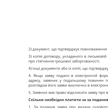
2) документ, що підтверджує повноваження 
3) копія договору, укладеного в письмовій
про стягнення грошової заборгованості;
4) інші документи або їх копії, що підтвер
4. Якщо заяву подано в електронній форм
адресу, заявник у подальшому повинен под
розглядом його заяви виключно в електронн
5. Заявник має право відкликати заяву про в
Скільки необхідно платити за за подання
1. За подання заяви про видачу судового